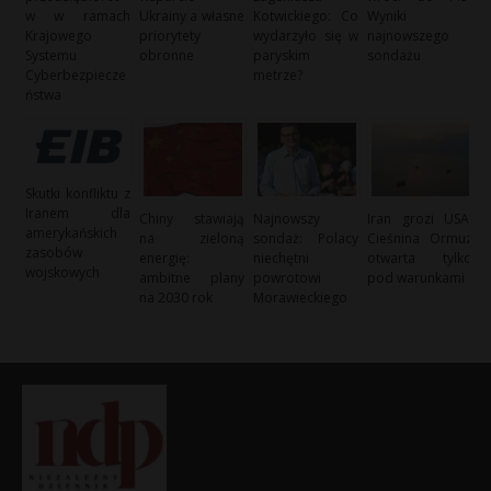
w w ramach
Ukrainy a własne
Kotwickiego: Co
Wyniki
Krajowego
priorytety
wydarzyło się w
najnowszego
Systemu
obronne
paryskim
sondażu
Cyberbezpiecze
metrze?
ństwa
Skutki konfliktu z
Iranem dla
Chiny stawiają
Najnowszy
Iran grozi USA:
amerykańskich
na zieloną
sondaż: Polacy
Cieśnina Ormuz
zasobów
energię:
niechętni
otwarta tylko
wojskowych
ambitne plany
powrotowi
pod warunkami
na 2030 rok
Morawieckiego