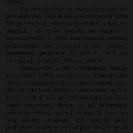
Polski.
Ale do tych liczb nie warto się przesadnie
przywiązywać. Ledwie kilkanaście tygodni temu
PiS prezentował założenia programu, z którego
wynikało, że nowe podatki od banków i
supermarketów, a także uszczelnienie systemy
podatkowego (co rzeczywiście jest palącym
problemem) przyniesie 60 mld zł. Dziś, po
aktualizacji, mówi już tylko o 40 mld zł.
Rozbieżności są też w wydatkach. Jeszcze
suma, która będzie potrzebna na sfinansowanie
500 zł na dziecko jest dziś ta sama co wtedy (21,5
mld zł). Ale koszt zmian w emeryturach spadł z
10 do 5 mld zł, choć po 2020 roku (jak wynika z
analiz rządowych) będzie to już kilkanaście
miliardów złotych rocznej różnicy. A suma, na
jaką autorzy programu PiS szacują koszt
podniesienia kwoty wolnej od podatku do 8 tys. zł