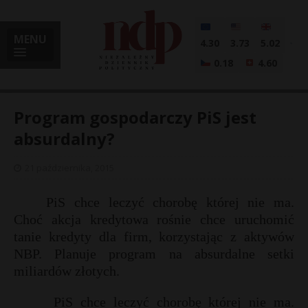
MENU
4.30
3.73
5.02
0.18
4.60
Program gospodarczy PiS jest
absurdalny?
i
21 października, 2015
PiS chce leczyć chorobę której nie ma.
Choć akcja kredytowa rośnie chce uruchomić
l
tanie kredyty dla firm, korzystając z aktywów
NBP. Planuje program na absurdalne setki
miliardów złotych.
PiS chce leczyć chorobę której nie ma.