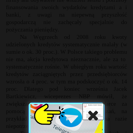
finansowania swoich wydatków kredytami a i
banki, z uwagi na niepewną przyszłość
gospodarczą nie zachęcały specjalnie do
pożyczania pieniędzy.
Na Węgrzech od 2008 roku kwoty
udzielonych kredytów systematycznie malały (w
sumie o ok. 30 proc.). W Polsce takiego problemu
nie ma, akcja kredytowa nieznacznie, ale za to
systematycznie rośnie. W ubiegłym roku wartość
kredytów zaciągniętych przez przedsiębiorców
wzrosła o 4 proc. w tym ma podskoczyć o ok. 14
proc. Dlatego pod koniec września Jacek
Bartkiewicz, wiceprezes NBP mówił, że
zwiększanie kredytowania w gospodarce za
pomocą niekonwencjonalnych rozwiązań, na
przykład na wzór węgierski, jest na razie
niepotrzebne.