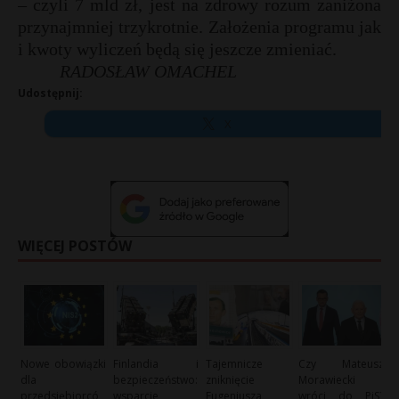
– czyli 7 mld zł, jest na zdrowy rozum zaniżona
przynajmniej trzykrotnie. Założenia programu jak
i kwoty wyliczeń będą się jeszcze zmieniać.
RADOSŁAW OMACHEL
Udostępnij:
X
WIĘCEJ POSTÓW
Nowe obowiązki
Finlandia i
Tajemnicze
Czy Mateusz
dla
bezpieczeństwo:
zniknięcie
Morawiecki
przedsiębiorcó
wsparcie
Eugeniusza
wróci do PiS?