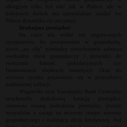
ubiegłym roku był taki jak w Polsce, ale w
kolejnych dwóch ma zauważalnie spadać (w
Polsce dynamika się utrzyma).
Drukujmy pieniądze!
Na razie nie widać też negatywnych
symptomów, bo pompowanie w gospodarkę,
nieco „na siłę” pieniędzy nieuchronnie zaburza
swobodny obrót gospodarczy i prowadzi do
tworzenia baniek spekulacyjnych czy
finansowania zbędnych inwestycji. Oraz do
wzrostu ryzyka pojawienia się w przyszłości
nadmiernej inflacji.
Węgierski oraz Europejski Bank Centralny
uruchomiły dodatkową kreację pieniądza,
umownie zwaną dodrukiem pieniędzy, przede
wszystkim z uwagi na mizerne tempo wzrostu
gospodarczego i malejącą akcję kredytową. Ani
firmy ani obywatele nie widzieli sensu i potrzeby