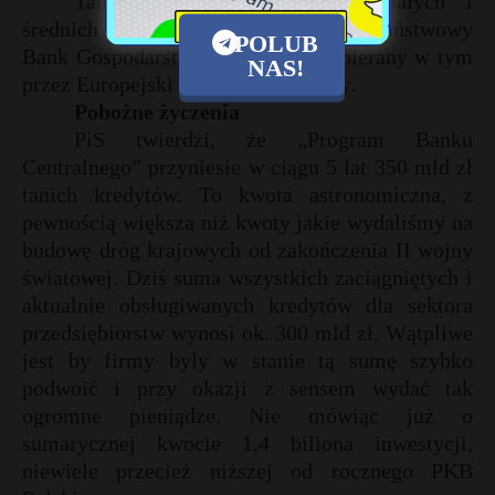
Tanią akcję kredytową dla małych i
średnich firm prowadzi natomiast państwowy
POLUB
Bank Gospodarstwa Krajowego wspierany w tym
NAS!
przez Europejski Bank Inwestycyjny.
Pobożne życzenia
PiS twierdzi, że „Program Banku
Centralnego” przyniesie w ciągu 5 lat 350 mld zł
tanich kredytów. To kwota astronomiczna, z
pewnością większa niż kwoty jakie wydaliśmy na
budowę dróg krajowych od zakończenia II wojny
światowej. Dziś suma wszystkich zaciągniętych i
aktualnie obsługiwanych kredytów dla sektora
przedsiębiorstw wynosi ok. 300 mld zł. Wątpliwe
jest by firmy były w stanie tą sumę szybko
podwoić i przy okazji z sensem wydać tak
ogromne pieniądze. Nie mówiąc już o
sumarycznej kwocie 1,4 biliona inwestycji,
niewiele przecież niższej od rocznego PKB