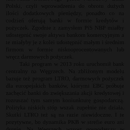
t
Polski, czyli wprowadzenia do obrotu dużych
r
ilości dodatkowych pieniędzy, ponadto co na
codzień oferują banki w formie kredytów i
pożyczek. Zgodnie z zamysłem PiS NBP miałby
s
s
udostępnić swoje aktywa bankom komercyjnym a
te miałyby je z kolei udostępnić małym i średnim
firmom w formie niskooprocentowanych lub
wręcz darmowych pożyczek.
Taki program w 2013 roku uruchomił bank
centralny na Węgrzech. Na zbliżonym modelu
bazuje też program LTRO, darmowych pożyczek
dla europejskich banków, którymi EBC próbuje
zachęcić banki do zwiększania akcji kredytowej i
rozruszać tym samym koniunkturę gospodarczą.
Polityka niskich stóp wszak zupełnie nie działa.
Skutki LTRO też są na razie niewidoczne. I te
pozytywne, bo dynamika PKB w strefie euro ani
drgnie. Na Węgrzech wzrost gospodarczy w