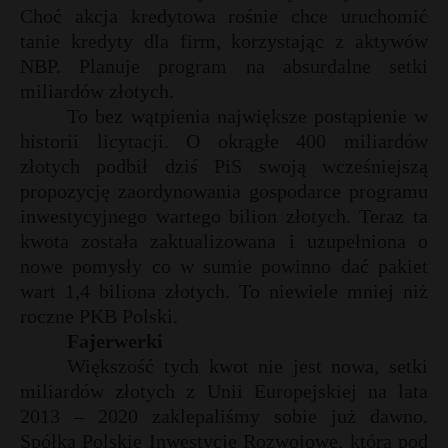
Choć akcja kredytowa rośnie chce uruchomić
tanie kredyty dla firm, korzystając z aktywów
NBP. Planuje program na absurdalne setki
miliardów złotych.
To bez wątpienia największe postąpienie w
historii licytacji. O okrągłe 400 miliardów
złotych podbił dziś PiS swoją wcześniejszą
propozycję zaordynowania gospodarce programu
inwestycyjnego wartego bilion złotych. Teraz ta
kwota została zaktualizowana i uzupełniona o
nowe pomysły co w sumie powinno dać pakiet
wart 1,4 biliona złotych. To niewiele mniej niż
roczne PKB Polski.
r
*
Fajerwerki
E
Większość tych kwot nie jest nowa, setki
miliardów złotych z Unii Europejskiej na lata
i
2013 – 2020 zaklepaliśmy sobie już dawno.
l
Spółka Polskie Inwestycje Rozwojowe, która pod