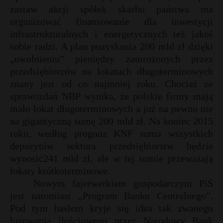
zastaw akcji spółek skarbu państwa ma
P
organizować finansowanie dla inwestycji
infrastrukturalnych i energetycznych też jakoś
sobie radzi. A plan pozyskania 200 mld zł dzięki
„uwolnieniu” pieniędzy zamrożonych przez
E
przedsiębiorców na lokatach długoterminowych
znany jest od co najmniej roku. Chociaż ze
i
sprawozdań NBP wynika, że polskie firmy mają
l
mało lokat długoterminowych a już na pewno nie
na gigantyczną sumę 200 mld zł. Na koniec 2015
roku, według prognoz KNF suma wszystkich
depozytów sektora przedsiębiorstw będzie
wynosić241 mld zł, ale w tej sumie przeważają
lokaty krótkoterminowe.
Nowym fajerwerkiem gospodarczym PiS
jest natomiast „Program Banku Centralnego”.
Pod tym hasłem kryje się idea tak zwanego
luzowania ilościowego przez Narodowy Bank