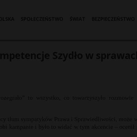
OLSKA
SPOŁECZEŃSTWO
ŚWIAT
BEZPIECZEŃSTWO
kompetencje Szydło w sprawac
rozegrało” to wszystko, co towarzyszyło rozmowie
cy tłum sympatyków Prawa i Sprawiedliwości, może w
robi kampanie i było to widać w tym akcencie – ocenił