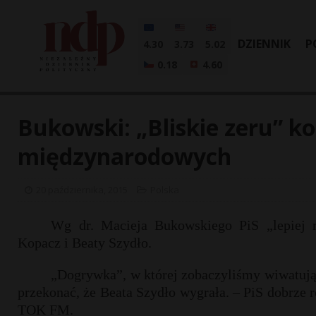
DZIENNIK
P
4.30
3.73
5.02
0.18
4.60
Bukowski: „Bliskie zeru” 
międzynarodowych
20 października, 2015
Polska
Wg dr. Macieja Bukowskiego PiS „lepiej 
Kopacz i Beaty Szydło.
„Dogrywka”, w której zobaczyliśmy wiwatują
przekonać, że Beata Szydło wygrała. – PiS dobrze 
TOK FM.