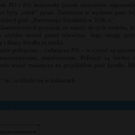
ek PO i PiS brakowało przede wszystkim odpowiedz
dzi były „obok” pytań. Zwłaszcza w wydaniu panu Sz
– mówił gość „Pierwszego Śniadania w TOK-u”.
Ekonomicznych przyznał, że należy do tych widzów, kt
e szybko wrócił przed telewizor. Jego uwagę przy
 i Beaty Szydło ze studia.
artie polityczne – zwłaszcza PiS – w czymś są sprawn
emerytoryczne, populistyczne. Politycy są bardzo 
ło widać zwłaszcza na przykładzie pani Szydło. Bli
 to, co działo się w kuluarach.
X