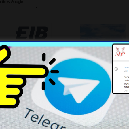
Rosnące wyzwania dla farm
wiatrowych: wojsko stawia
veto
Tragiczny wypadek na
Jeziorze Jagodne: Śmierć 16-
latka po zderzeniu skutera z
motorówką
Pentagon Wzywa do Szybszej
Produkcji Broni: Nowe
Wyzwania dla Przemysłu
Zbrojeniowego
Regulacje prawne dotyczące