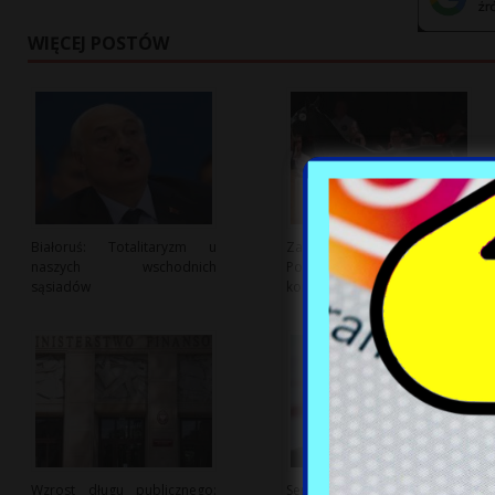
WIĘCEJ POSTÓW
Białoruś: Totalitaryzm u
Zakończona aukcja Pride of
naszych wschodnich
Poland: Sprzedano wszystkie
sąsiadów
konie za milion euro
Wzrost długu publicznego:
Senator Ryszard Majer