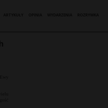
ARTYKUŁY
OPINIA
WYDARZENIA
ROZRYWKA
h
 Ewy
ielu
 gość