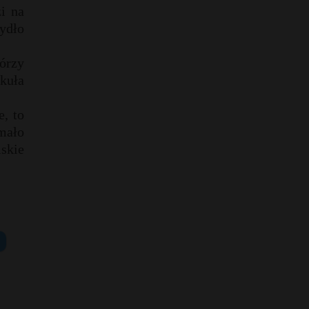
i na
ydło
órzy
kuła
e, to
mało
skie