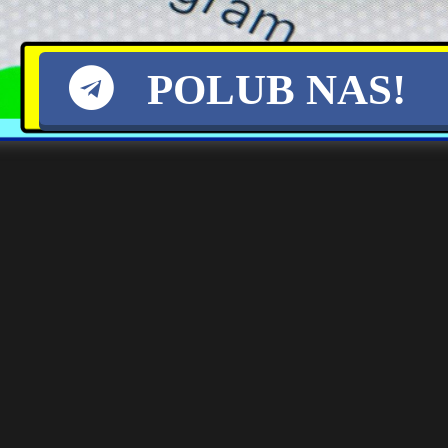
ogrodzeń – co warto
wiedzieć?
POLUB NAS!