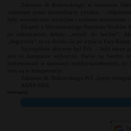
Zdaniem dr Bukowskiego, w rozmowie lider
zadawane przez dziennikarzy pytania. – Odpowie
były wewnętrznie niespójne i szalenie monotonne 
Ekspert z Warszawskiego Instytutu Studiów 
po zakończeniu debaty „wyszli do kuchni”. Al
„dogrywka”, to co działo się po wyjściu Ewy Kopacz
Szczególnie aktywny był PiS. – Jeśli nasze p
jest to kampania wyborcza. Partie są bardzo ni
zorientowani w sprawach międzynarodowych, co by
zeru są te kompetencje.
Zdaniem dr. Bukowskiego PiS „lepiej rozegrał”
ANNA SIEK
Udostępnij: