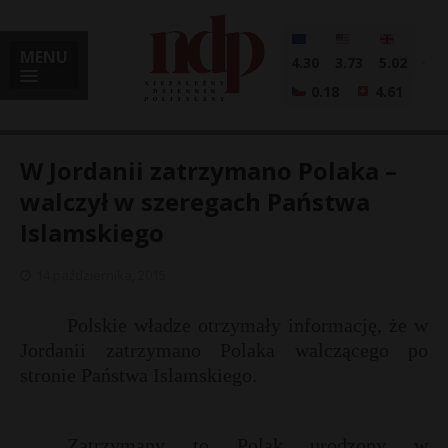
MENU
4.30
3.73
5.02
0.18
4.61
W Jordanii zatrzymano Polaka –
walczył w szeregach Państwa
Islamskiego
i
14 października, 2015
l
Polskie władze otrzymały informację, że w
Jordanii zatrzymano Polaka walczącego po
stronie Państwa Islamskiego.
Zatrzymany to Polak urodzony w