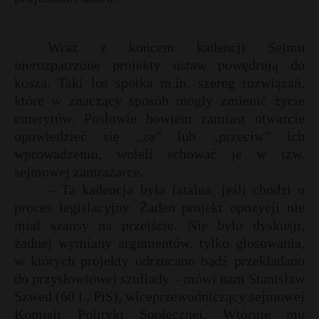
Wraz z końcem kadencji Sejmu
nierozpatrzone projekty ustaw powędrują do
kosza. Taki los spotka m.in. szereg rozwiązań,
które w znaczący sposób mogły zmienić życie
emerytów. Posłowie bowiem zamiast otwarcie
opowiedzieć się „za” lub „przeciw” ich
wprowadzeniu, woleli schować je w tzw.
sejmowej zamrażarce.
– Ta kadencja była fatalna, jeśli chodzi o
proces legislacyjny. Żaden projekt opozycji nie
miał szansy na przejście. Nie było dyskusji,
żadnej wymiany argumentów, tylko głosowania,
w których projekty odrzucano bądź przekładano
do przysłowiowej szuflady – mówi nam Stanisław
Szwed (60 l., PiS), wiceprzewodniczący sejmowej
Komisji Polityki Społecznej. Wtóruje mu