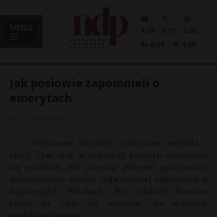
MENU
4.30
3.73
5.02
0.18
4.60
Jak posłowie zapomnieli o
emerytach
i
14 października, 2015
Wystawne biesiady, polityczne wojenki i
afery. Tym m.in w mijającej kadencji zajmowali
l
się posłowie. Ale czerpiąc pełnymi garściami z
dobrodziejstw władzy najwyraźniej zapomnieli o
najstarszych Polakach. Nie znaleźli bowiem
czasu, by zająć się ważnymi dla seniorów
projektami ustaw.