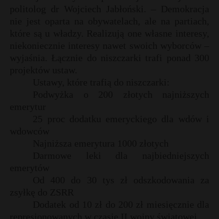
politolog dr Wojciech Jabłoński. – Demokracja
P
nie jest oparta na obywatelach, ale na partiach,
które są u władzy. Realizują one własne interesy,
niekoniecznie interesy nawet swoich wyborców –
wyjaśnia. Łącznie do niszczarki trafi ponad 300
E
projektów ustaw.
Ustawy, które trafią do niszczarki:
i
Podwyżka o 200 złotych najniższych
l
emerytur
25 proc dodatku emeryckiego dla wdów i
wdowców
Najniższa emerytura 1000 złotych
Darmowe leki dla najbiedniejszych
emerytów
s
Od 400 do 30 tys zł odszkodowania za
s
zsyłkę do ZSRR
Dodatek od 10 zł do 200 zł miesięcznie dla
represjonowanych w czasie II wojny światowej