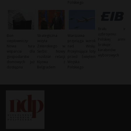
Polskiego
Braki w
uzbrojeniu:
Bon
Strategiczna
Warszawa
Polskiej armii
ciepłowniczy:
wizyta
przyciąga wzrok
brakuje
Nowa tura
Zełenskiego w
nad Wisłą:
karabinów
wsparcia dla
Serbii: Nowy
Przejmujące loty
wyborowych
gospodarstw
rozdział relacji
przed Świętem
domowych już
Kijowa z
Wojska
dostępna
Belgradem
Polskiego