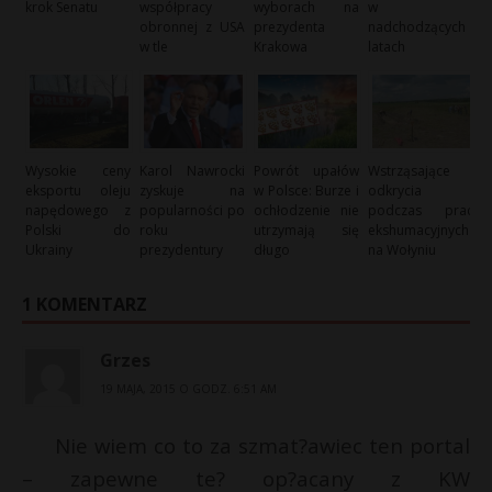
krok Senatu
współpracy
wyborach na
w
obronnej z USA
prezydenta
nadchodzących
w tle
Krakowa
latach
Wysokie ceny
Karol Nawrocki
Powrót upałów
Wstrząsające
eksportu oleju
zyskuje na
w Polsce: Burze i
odkrycia
napędowego z
popularności po
ochłodzenie nie
podczas prac
Polski do
roku
utrzymają się
ekshumacyjnych
Ukrainy
prezydentury
długo
na Wołyniu
1 KOMENTARZ
Grzes
19 MAJA, 2015 O GODZ. 6:51 AM
Nie wiem co to za szmat?awiec ten portal
– zapewne te? op?acany z KW