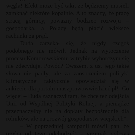
węgla! Efekt może być taki, że będziemy musieli
P
zamknąć niektóre kopalnie. A to znaczy, że pracę
stracą górnicy, poważny bodziec rozwoju –
gospodarka, a Polacy będą płacić większe
rachunki za prąd.
E
Duda zarzekał się, że nigdy czegoś
podobnego nie mówił. Jednak na wytoczenie
i
procesu Komorowskiemu w trybie wyborczym się
l
nie zdecyduje. Powód? Owszem, z ust jego takie
słowa nie padły, ale za zaostrzeniem polityki
klimatycznej faktycznie opowiedział się w
ankiecie dla portalu maszprawowwiedzieć.pl!
Co
więcej – Duda zaznaczył tam, że chce też odejścia
*
E
Unii od Wspólnej Polityki Rolnej, a pieniądze
przeznaczyłby nie na dopłaty bezpośrednie dla
rolników, ale na „rozwój gospodarstw wiejskich”.
i
l
– W poprzedniej kampanii mówił pan, że
trzeba od tego odchodzić! – grzmiał podczas