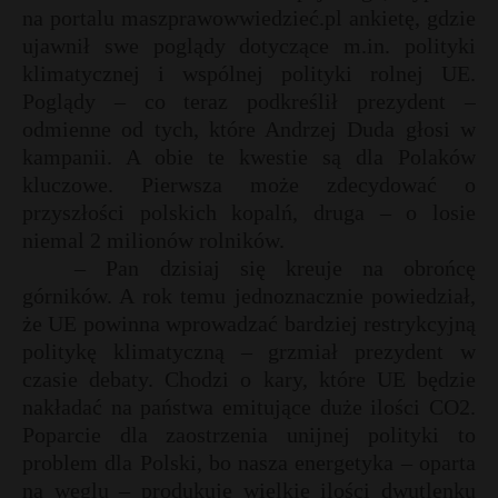
na portalu maszprawowwiedzieć.pl ankietę, gdzie
ujawnił swe poglądy dotyczące m.in. polityki
klimatycznej i wspólnej polityki rolnej UE.
Poglądy – co teraz podkreślił prezydent –
odmienne od tych, które Andrzej Duda głosi w
kampanii. A obie te kwestie są dla Polaków
kluczowe. Pierwsza może zdecydować o
przyszłości polskich kopalń, druga – o losie
niemal 2 milionów rolników.
– Pan dzisiaj się kreuje na obrońcę
górników. A rok temu jednoznacznie powiedział,
że UE powinna wprowadzać bardziej restrykcyjną
politykę klimatyczną – grzmiał prezydent w
czasie debaty. Chodzi o kary, które UE będzie
nakładać na państwa emitujące duże ilości CO2.
Poparcie dla zaostrzenia unijnej polityki to
problem dla Polski, bo nasza energetyka – oparta
na węglu – produkuje wielkie ilości dwutlenku