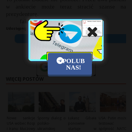
w ankiecie może teraz stracić szanse na
prezydenturę.
fakt.pl
Udostępnij:
X
POLUB
NAS!
WIĘCEJ POSTÓW
Nowe sankcje
Sporny dialog o
Łukasz Gibała
USA: Putin może
USA wobec Rosji
polsko-
ponownie
testować
i Iranu: kluczowy
ukraińskiej
startuje w
spójność NATO