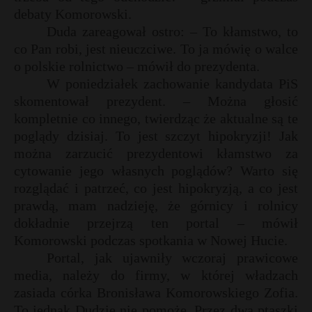
t
r
debaty Komorowski.
r
Duda zareagował ostro: – To kłamstwo, to
co Pan robi, jest nieuczciwe. To ja mówię o walce
o polskie rolnictwo – mówił do prezydenta.
s
s
W poniedziałek zachowanie kandydata PiS
skomentował prezydent. – Można głosić
kompletnie co innego, twierdząc że aktualne są te
poglądy dzisiaj. To jest szczyt hipokryzji! Jak
można zarzucić prezydentowi kłamstwo za
cytowanie jego własnych poglądów? Warto się
rozglądać i patrzeć, co jest hipokryzją, a co jest
prawdą, mam nadzieję, że górnicy i rolnicy
dokładnie przejrzą ten portal – mówił
Komorowski podczas spotkania w Nowej Hucie.
Portal, jak ujawniły wczoraj prawicowe
media, należy do firmy, w której władzach
zasiada córka Bronisława Komorowskiego Zofia.
To jednak Dudzie nie pomoże. Przez dwa ptaszki