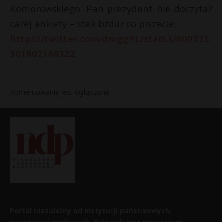
Komorowskiego. Pan prezydent nie doczyta?
ca?ej ankiety – stek bzdur co piszecie:
https://twitter.com/dmggPL/status/600375
301802168322
Komentowanie jest wyłączone.
Portal niezależny od instytucji państwowych,
organizacji rządowych. Dziennik jest prywatnym