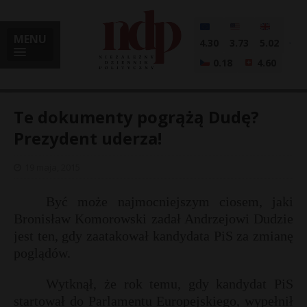
MENU
4.30
3.73
5.02
0.18
4.60
Te dokumenty pogrążą Dudę?
Prezydent uderza!
i
19 maja, 2015
Być może najmocniejszym ciosem, jaki
Bronisław Komorowski zadał Andrzejowi Dudzie
l
jest ten, gdy zaatakował kandydata PiS za zmianę
poglądów.
Wytknął, że rok temu, gdy kandydat PiS
startował do Parlamentu Europejskiego, wypełnił