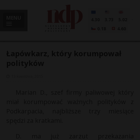
MENU
4.30
3.73
5.02
0.18
4.60
Łapówkarz, który korumpował
polityków
i
13 kwietnia, 2015
Marian D., szef firmy paliwowej który
miał korumpować ważnych polityków z
l
Podkarpacia, najbliższe trzy miesiące
spędzi za kratkami.
D. ma już zarzut przekazania