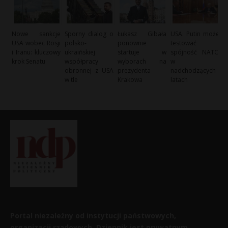
Nowe sankcje
Sporny dialog o
Łukasz Gibała
USA: Putin może
USA wobec Rosji
polsko-
ponownie
testować
i Iranu: kluczowy
ukraińskiej
startuje w
spójność NATO
krok Senatu
współpracy
wyborach na
w
obronnej z USA
prezydenta
nadchodzących
w tle
Krakowa
latach
Portal niezależny od instytucji państwowych,
organizacji rządowych. Dziennik jest prywatnym