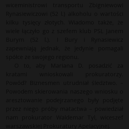
wiceministrowi transportu Zbigniewowi
Rynasiewiczowi (52 l.) alkoholu o wartości
kilku tysięcy złotych. Wiadomo także, że
wiele łączyło go z szefem klub PSL Janem
Burym (52 l.). I Bury i Rynasiewicz
zapewniają jednak, że jedynie pomagali
spółce ze swojego regionu.
O to, aby Mariana D. posadzić za
kratami wnioskowali prokuratorzy.
Powód? Biznesmen utrudniał śledztwo. –
Powodem skierowania naszego wniosku o
aresztowanie podejrzanego były podjęte
przez niego
próby
matactwa – powiedział
nam prokurator Waldemar Tyl, wiceszef
warszawskiej Prokuratury Apelacyjnej.