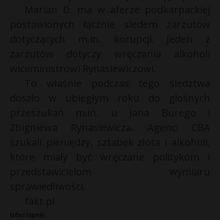
Marian D. ma w aferze podkarpackiej
P
postawionych łącznie siedem zarzutów
dotyczących m.in. korupcji. Jeden z
zarzutów dotyczy wręczania alkoholi
E
wiceministrowi Rynasiewiczowi.
To właśnie podczas tego śledztwa
i
doszło w ubiegłym roku do głośnych
l
przeszukań m.in. u Jana Burego i
Zbigniewa Rynasiewicza. Agenci CBA
szukali pieniędzy, sztabek złota i alkoholi,
które miały być wręczane politykom i
*
przedstawicielom wymiaru
sprawiedliwości.
fakt.pl
Udostępnij: