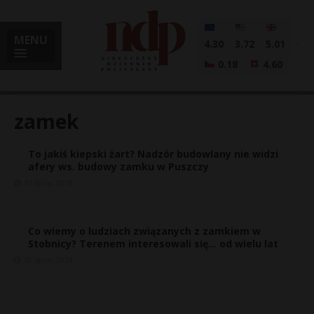
MENU
4.30
3.72
5.01
0.18
4.60
zamek
To jakiś kiepski żart? Nadzór budowlany nie widzi
i
afery ws. budowy zamku w Puszczy
12 lipca, 2018
l
Co wiemy o ludziach związanych z zamkiem w
Stobnicy? Terenem interesowali się… od wielu lat
10 lipca, 2018