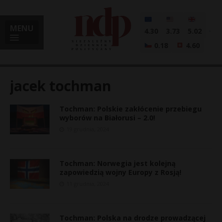
MENU
4.30
3.73
5.02
0.18
4.60
jacek tochman
Tochman: Polskie zakłócenie przebiegu
i
wyborów na Białorusi – 2.0!
19 grudnia, 2024
l
Tochman: Norwegia jest kolejną
zapowiedzią wojny Europy z Rosją!
11 grudnia, 2024
Tochman: Polska na drodze prowadzącej