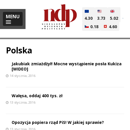
MENU
4.30
3.73
5.02
0.18
4.60
Polska
Jakubiak zmiażdżył! Mocne wystąpienie posła Kukiza
i
[WIDEO]
14 stycznia, 2016
l
Wałęsa, oddaj 400 tys. zł
13 stycznia, 2016
Opozycja popiera rząd PiS! W jakiej sprawie?
13 stycznia, 2016