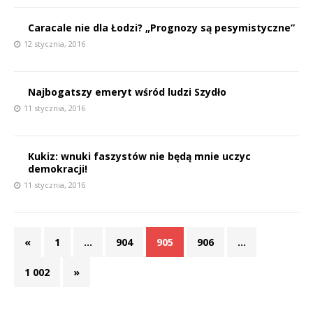
P
Caracale nie dla Łodzi? „Prognozy są pesymistyczne”
12 stycznia, 2016
Najbogatszy emeryt wśród ludzi Szydło
E
11 stycznia, 2016
i
l
Kukiz: wnuki faszystów nie będą mnie uczyc
demokracji!
11 stycznia, 2016
*
«
1
…
904
905
906
…
1 002
»
*