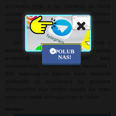
przemieszczenie 4 tys. żołnierzy do Polski
zostało anulowane. Jednakże prezydent
Donald Trump zadeklarował później wysłanie
dodatkowych 5 tys. żołnierzy do Polski.
Szef MON Kosiniak-Kamysz informuje o
pozytywnej odpowiedzi Pentagonu na polską
POLUB
NAS!
propozycję stworzenia stałej bazy
amerykańskiej. Prezydentowska kancelaria i
BBN wspierają te dążenia. Karol Nawrocki
podkreślił, że współpraca na poziomie
prezydentów daje zielone światło dla stałej
obecności wojsk amerykańskich w Polsce.
Udostępnij: