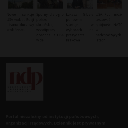
Nowe sankcje
Sporny dialog o
Łukasz Gibała
USA: Putin może
USA wobec Rosji
polsko-
ponownie
testować
i Iranu: kluczowy
ukraińskiej
startuje w
spójność NATO
krok Senatu
współpracy
wyborach na
w
obronnej z USA
prezydenta
nadchodzących
w tle
Krakowa
latach
Portal niezależny od instytucji państwowych,
organizacji rządowych. Dziennik jest prywatnym