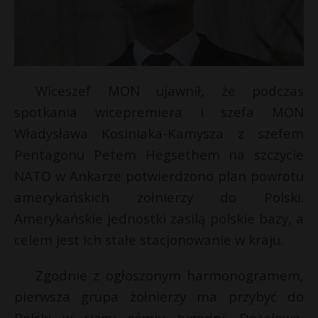
Wiceszef MON ujawnił, że podczas
spotkania wicepremiera i szefa MON
Władysława Kosiniaka-Kamysza z szefem
Pentagonu Petem Hegsethem na szczycie
NATO w Ankarze potwierdzono plan powrotu
amerykańskich żołnierzy do Polski.
E
Amerykańskie jednostki zasilą polskie bazy, a
celem jest ich stałe stacjonowanie w kraju.
i
l
Zgodnie z ogłoszonym harmonogramem,
r
pierwsza grupa żołnierzy ma przybyć do
Polski w ciągu ośmiu tygodni. Docelowo,