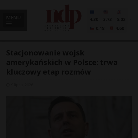
MENU
4.30
3.73
5.02
0.18
4.60
Stacjonowanie wojsk
amerykańskich w Polsce: trwa
kluczowy etap rozmów
i
9 lipca, 2026
l