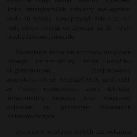
r
P
liczba amerykańskich żołnierzy ma wynieść
około 10 tysięcy. Nowoprzybyli żołnierze nie
będą objęci rotacją, co oznacza, że do Polski
przybędą nowe jednostki.
E
Równolegle toczą się rozmowy dotyczące
i
rozwoju infrastruktury, która umożliwi
l
długoterminowe stacjonowanie
amerykańskich sił. Wiceszef MON podkreślił,
że Polska rozbudowuje swoje lotniska,
infrastruktury drogowe oraz magazyny
wojskowe, co pochłonęło kilkanaście
miliardów złotych.
Dyskusje o lokalizacji stałych baz wskazują