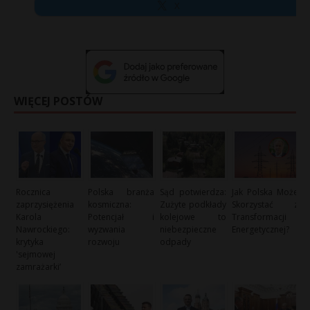
X
WIĘCEJ POSTÓW
Rocznica
Polska branża
Sąd potwierdza:
Jak Polska Może
zaprzysiężenia
kosmiczna:
Zużyte podkłady
Skorzystać z
Karola
Potencjał i
kolejowe to
Transformacji
Nawrockiego:
wyzwania
niebezpieczne
Energetycznej?
krytyka
rozwoju
odpady
'sejmowej
zamrażarki’