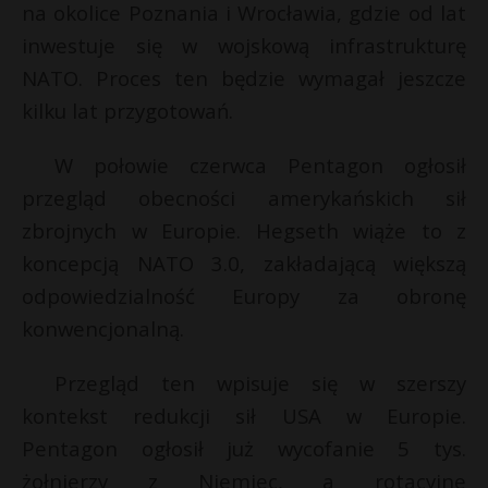
t
na okolice Poznania i Wrocławia, gdzie od lat
inwestuje się w wojskową infrastrukturę
r
NATO. Proces ten będzie wymagał jeszcze
s
kilku lat przygotowań.
s
W połowie czerwca Pentagon ogłosił
przegląd obecności amerykańskich sił
zbrojnych w Europie. Hegseth wiąże to z
koncepcją NATO 3.0, zakładającą większą
odpowiedzialność Europy za obronę
konwencjonalną.
Przegląd ten wpisuje się w szerszy
kontekst redukcji sił USA w Europie.
Pentagon ogłosił już wycofanie 5 tys.
żołnierzy z Niemiec, a rotacyjne