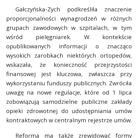
P
Gałczyńska-Zych podkreśliła znaczenie
proporcjonalności wynagrodzeń w różnych
grupach zawodowych w szpitalach, w tym
wśród pielęgniarek. W kontekście
E
opublikowanych informacji o znacząco
wysokich zarobkach niektórych ortopedów,
i
wskazała, że konieczność przejrzystości
l
t
finansowej jest kluczowa, zwłaszcza przy
wykorzystaniu funduszy publicznych. Zwróciła
s
uwagę na nowe regulacje, które od 1 lipca
s
zobowiązują samodzielne publiczne zakłady
opieki zdrowotnej do udostępniania umów
kontraktowych w centralnym rejestrze umów.
s
Reforma ma także zrewidować formy
s