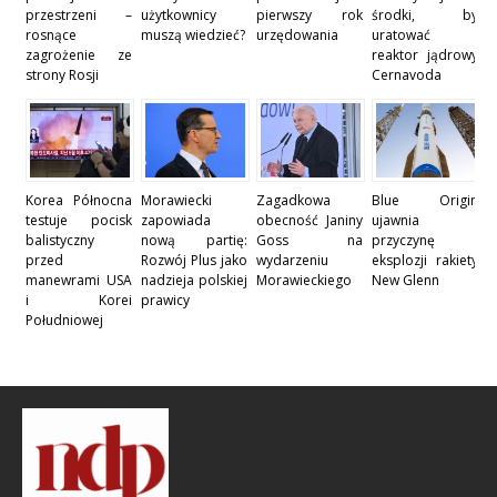
przestrzeni –
użytkownicy
pierwszy rok
środki, by
rosnące
muszą wiedzieć?
urzędowania
uratować
zagrożenie ze
reaktor jądrowy
strony Rosji
Cernavoda
Korea Północna
Morawiecki
Zagadkowa
Blue Origin
testuje pocisk
zapowiada
obecność Janiny
ujawnia
balistyczny
nową partię:
Goss na
przyczynę
przed
Rozwój Plus jako
wydarzeniu
eksplozji rakiety
manewrami USA
nadzieja polskiej
Morawieckiego
New Glenn
i Korei
prawicy
Południowej