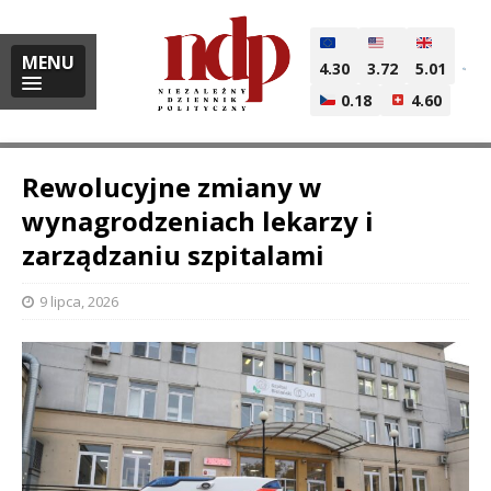
MENU
4.30
3.72
5.01
0.18
4.60
Rewolucyjne zmiany w
wynagrodzeniach lekarzy i
zarządzaniu szpitalami
i
9 lipca, 2026
l