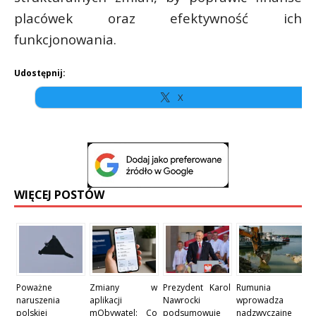
placówek oraz efektywność ich
funkcjonowania.
Udostępnij:
X
WIĘCEJ POSTÓW
Poważne
Zmiany w
Prezydent Karol
Rumunia
naruszenia
aplikacji
Nawrocki
wprowadza
polskiej
mObywatel: Co
podsumowuje
nadzwyczajne