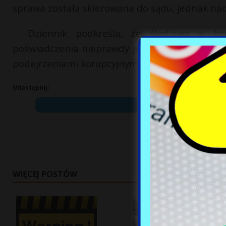
sprawa została skierowana do sądu, jednak nad
Dziennik podkreśla, że śledztwo w k
poświadczenia nieprawdy jest jednym z wielu, 
podejrzeniami korupcyjnymi.
Udostępnij:
WIĘCEJ POSTÓW