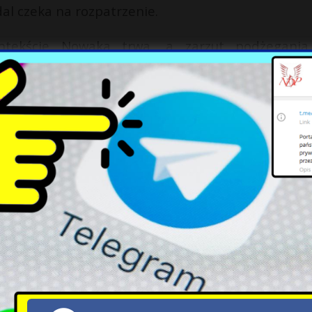
al czeka na rozpatrzenie.
ontekście Nowaka trwa, a zarzut podżegani
które ciążą na byłym ministrze w związku z szers
X