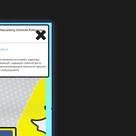
a do
zymi