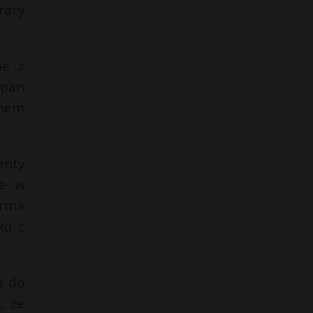
racy
ie z
 pan
anem
enty
ce w
orma
ku z
a do
, że