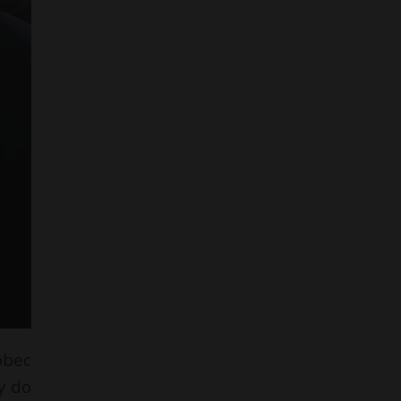
obec
y do