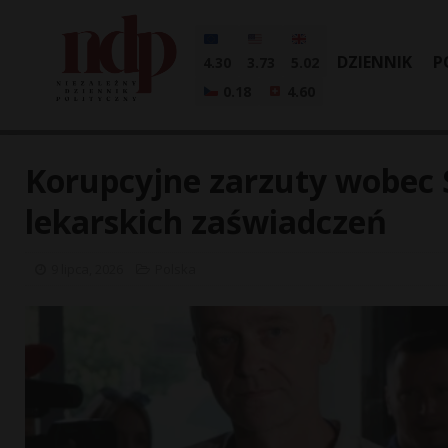
DZIENNIK
P
4.30
3.73
5.02
0.18
4.60
Korupcyjne zarzuty wobec
lekarskich zaświadczeń
9 lipca, 2026
Polska