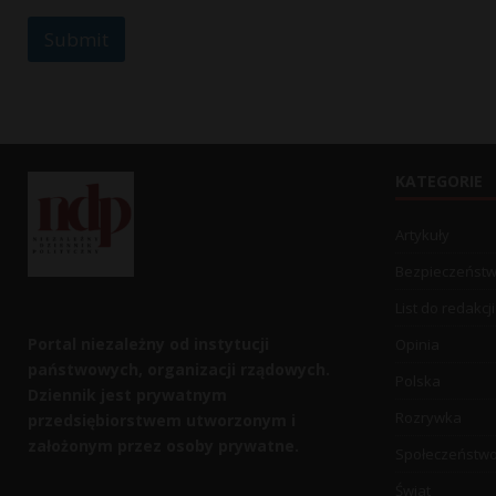
m
m
Submit
e
n
t
E
m
a
i
KATEGORIE
l
Artykuły
Bezpieczeńst
List do redakcji
Portal niezależny od instytucji
Opinia
państwowych, organizacji rządowych.
Polska
Dziennik jest prywatnym
Rozrywka
przedsiębiorstwem utworzonym i
założonym przez osoby prywatne.
Społeczeństw
Świat