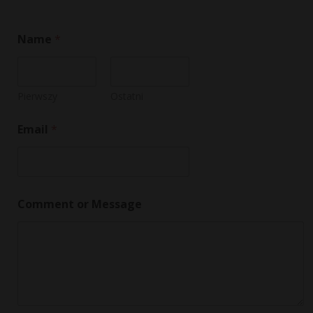
Name
*
Pierwszy
Ostatni
Email
*
C
Comment or Message
o
m
m
e
n
t
C
o