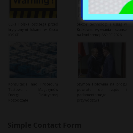
CERT Polska ostrzega przed
Sektor technologii i usług w
krytycznymi lukami w Cisco
Krakowie: wyzwania i szanse
IOS XE
na konferencji ASPIRE 2026
Konsultacje nad Procedurą
Szymon Hołownia na progu
Testowania Magazynów
powrotu do rządu i
Energii Elektrycznej
parlamentarnego
Rozpoczęte
przywództwa
Simple Contact Form