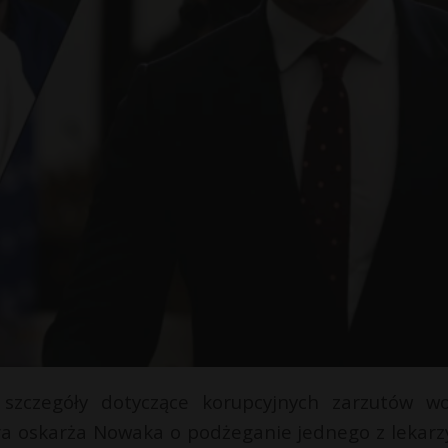
szczegóły dotyczące korupcyjnych zarzutów w
ra oskarża Nowaka o podżeganie jednego z lekarz