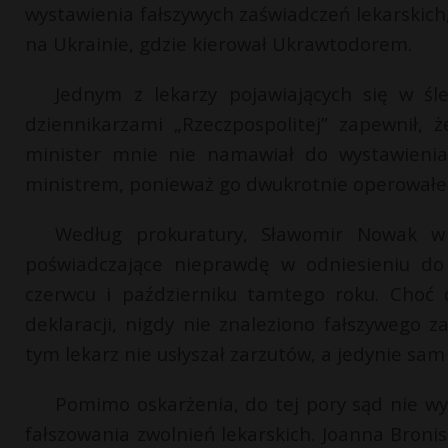
wystawienia fałszywych zaświadczeń lekarskich
na Ukrainie, gdzie kierował Ukrawtodorem.
Jednym z lekarzy pojawiających się w śl
dziennikarzami „Rzeczpospolitej” zapewnił,
minister mnie nie namawiał do wystawieni
ministrem, ponieważ go dwukrotnie operowałem
Według prokuratury, Sławomir Nowak w
poświadczające nieprawdę w odniesieniu do
czerwcu i październiku tamtego roku. Choć
deklaracji, nigdy nie znaleziono fałszywego
tym lekarz nie usłyszał zarzutów, a jedynie sa
Pomimo oskarżenia, do tej pory sąd nie 
fałszowania zwolnień lekarskich. Joanna Bron