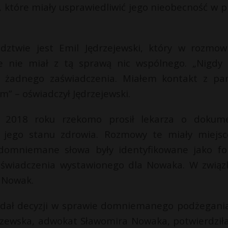
, które miały usprawiedliwić jego nieobecność w p
edztwie jest Emil Jędrzejewski, który w rozmow
 że nie miał z tą sprawą nic wspólnego. „Nigdy
a żadnego zaświadczenia. Miałem kontakt z p
” – oświadczył Jędrzejewski.
 2018 roku rzekomo prosił lekarza o dokum
 jego stanu zdrowia. Rozmowy te miały miejs
 domniemane słowa były identyfikowane jako f
 zaświadczenia wystawionego dla Nowaka. W związ
m Nowak.
wydał decyzji w sprawie domniemanego podżegani
iszewska, adwokat Sławomira Nowaka, potwierdziła