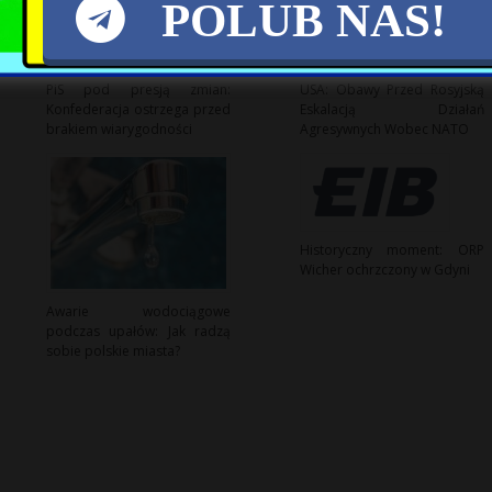
POLUB NAS!
PiS pod presją zmian:
USA: Obawy Przed Rosyjską
Konfederacja ostrzega przed
Eskalacją Działań
brakiem wiarygodności
Agresywnych Wobec NATO
Historyczny moment: ORP
Wicher ochrzczony w Gdyni
Awarie wodociągowe
podczas upałów: Jak radzą
sobie polskie miasta?