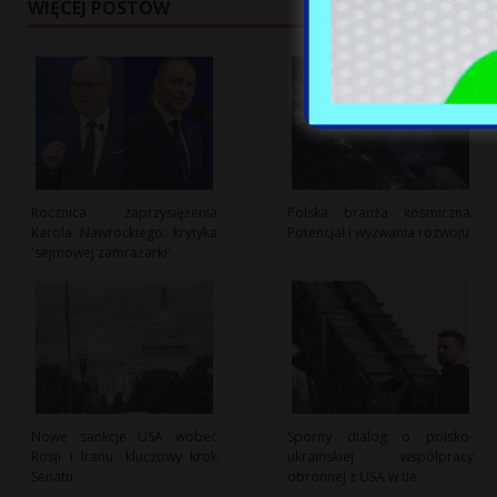
WIĘCEJ POSTÓW
Rocznica zaprzysiężenia
Polska branża kosmiczna:
Karola Nawrockiego: krytyka
Potencjał i wyzwania rozwoju
'sejmowej zamrażarki’
Nowe sankcje USA wobec
Sporny dialog o polsko-
Rosji i Iranu: kluczowy krok
ukraińskiej współpracy
Senatu
obronnej z USA w tle