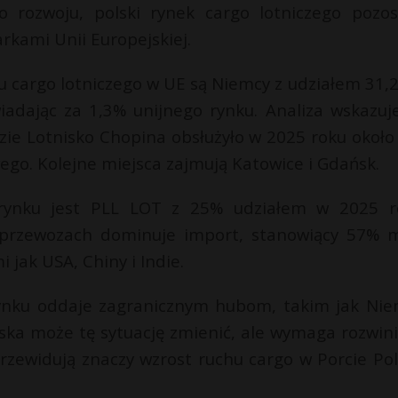
rozwoju, polski rynek cargo lotniczego pozos
rkami Unii Europejskiej.
u cargo lotniczego w UE są Niemcy z udziałem 31,
iadając za 1,3% unijnego rynku. Analiza wskazuj
zie Lotnisko Chopina obsłużyło w 2025 roku około
ego. Kolejne miejsca zajmują Katowice i Gdańsk.
rynku jest PLL LOT z 25% udziałem w 2025 r
W przewozach dominuje import, stanowiący 57% 
jak USA, Chiny i Indie.
ynku oddaje zagranicznym hubom, takim jak Nie
ska może tę sytuację zmienić, ale wymaga rozwini
przewidują znaczy wzrost ruchu cargo w Porcie Pol