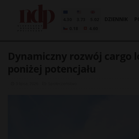
DZIENNIK
P
4.30
3.73
5.02
0.18
4.60
Dynamiczny rozwój cargo lo
poniżej potencjału
9 lipca, 2026
Społeczeństwo