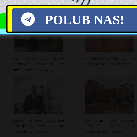
POLUB NAS!
Sąd potwierdza: Zużyte
Jak Polska Może Skorzystać z
podkłady kolejowe to
Transformacji Energetycznej?
niebezpieczne odpady
Łukasz Gibała ponownie
USA: Putin może testować
startuje w wyborach na
spójność NATO w
prezydenta Krakowa
nadchodzących latach