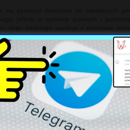
ka ma potencjał dołączenia do największych po
ymagał reform w systemie prawnym i podatko
ku cargo lotniczego wynikają z przepisów celny
aga znacznego rozwoju przewozów all-cargo, co
frachtowców. Polska stoi przed wyzwaniem, ale i sz
wpływu na gospodarkę kraju.
X