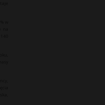
taje
2% w
e na
 140
oku,
masy
mcy,
ęcia
ska,