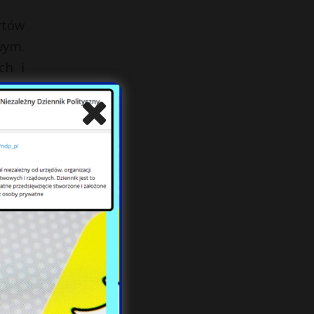
rtów
wym.
ch i
 nie
ansą