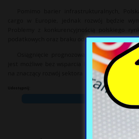
Pomimo barier infrastrukturalnych, Pols
cargo w Europie, jednak rozwój będzie w
Problemy z konkurencyjnością polskiego ryn
podatkowych oraz braku odroczonego VAT.
Osiągnięcie prognozowanych wartości wym
jest możliwe bez wsparcia linii cargo i floty 
na znaczący rozwój sektora i zwiększenie jego 
Udostępnij: