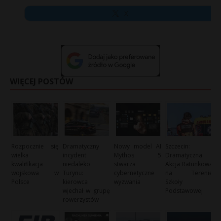
X
WIĘCEJ POSTÓW
Rozpocznie się
Dramatyczny
Nowy model AI
Szczecin:
wielka
incydent
Mythos 5
Dramatyczna
kwalifikacja
niedaleko
stwarza
Akcja Ratunkowa
wojskowa w
Turynu:
cybernetyczne
na Terenie
Polsce
kierowca
wyzwania
Szkoły
wjechał w grupę
Podstawowej
rowerzystów