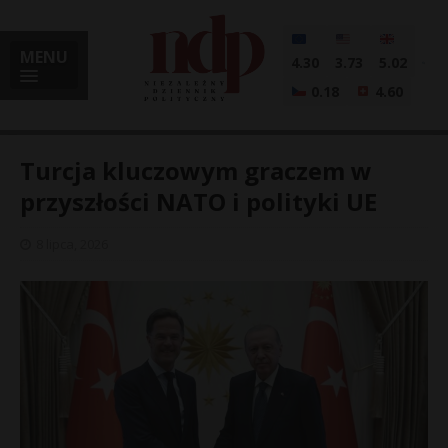
MENU
4.30
3.73
5.02
0.18
4.60
Turcja kluczowym graczem w
przyszłości NATO i polityki UE
i
8 lipca, 2026
l