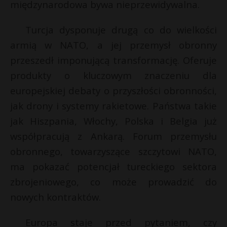
międzynarodowa bywa nieprzewidywalna.
P
Turcja dysponuje drugą co do wielkości
armią w NATO, a jej przemysł obronny
przeszedł imponującą transformację. Oferuje
E
E
produkty o kluczowym znaczeniu dla
i
europejskiej debaty o przyszłości obronności,
i
l
jak drony i systemy rakietowe. Państwa takie
l
jak Hiszpania, Włochy, Polska i Belgia już
s
współpracują z Ankarą. Forum przemysłu
s
obronnego, towarzyszące szczytowi NATO,
ma pokazać potencjał tureckiego sektora
zbrojeniowego, co może prowadzić do
r
nowych kontraktów.
Europa staje przed pytaniem, czy