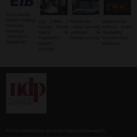
Kontrowersje
wokół Polskiego
Czy Polska i
Bohaterska
Gospodarcze
Funduszu
Ukraina Straciły
reakcja kierowcy
Ambicje Arabii
Inwestycji
Szansę na
autobusu na
Saudyjskiej:
Obronnych:
Pojednanie?
lotnisku w Lipsku
Transformacja i
Krytyka EBC
Ekspert
Wyzwania
Analizuje
Portal niezależny od instytucji państwowych,