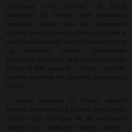
t
potrzebuje Turcji bardziej, niż Turcja
r
potrzebuje UE. Ankara może dostarczyć
niezbędne zasoby, takie jak nowoczesne
s
systemy bezzałogowe, mobilność wojskowa, a
s
także współpracować w zarządzaniu migracją
czy stabilności regionu. Jednocześnie
środowisko polityczne, w którym funkcjonuje
Turcja, w tym napięcia z Grecją i Cyprem,
stanowi wyzwanie dla spójności europejskiej
polityki.
Ankara oczekuje, że Europa oddzieli
kwestie obronności od sporów politycznych.
Grecja i Cypr domagają się, by współpracę
uzależnić od rozwiązania kwestii spornych,