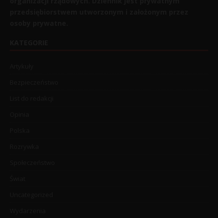
organizacji rządowych. Dziennik jest prywatnym
przedsiębiorstwem utworzonym i założonym przez
osoby prywatne.
KATEGORIE
Artykuły
Bezpieczeństwo
List do redakcji
Opinia
Polska
Rozrywka
Społeczeństwo
Świat
Uncategorized
Wydarzenia