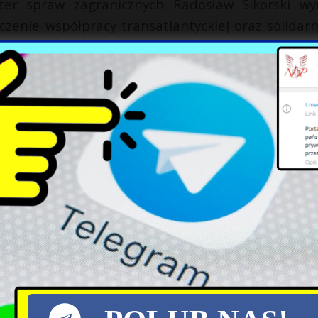
ter spraw zagranicznych Radosław Sikorski wyr
zenie współpracy transatlantyckiej oraz solidarn
iło jedność państw członkowskich oraz ich goto
 się zagrożeń.
X