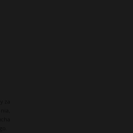
y za
nia,
ucha
go.