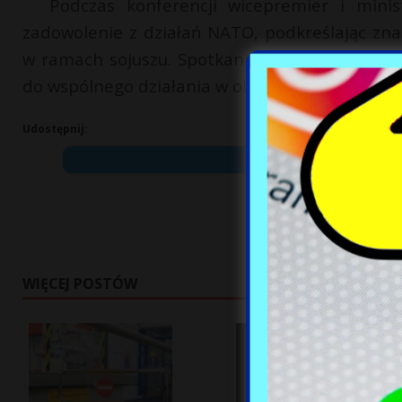
Podczas konferencji wicepremier i minis
zadowolenie z działań NATO, podkreślając znac
w ramach sojuszu. Spotkanie w Ankarze umocn
do wspólnego działania w obliczu pojawiających
Udostępnij:
WIĘCEJ POSTÓW