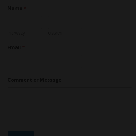
Name
*
Pierwszy
Ostatni
Email
*
E
Comment or Message
m
a
i
l
E
m
a
i
l
o