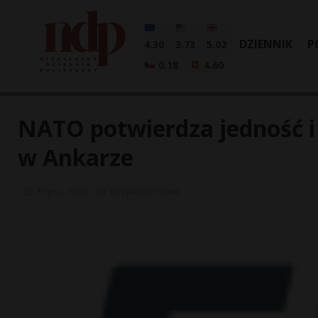
DZIENNIK
P
4.30
3.73
5.02
0.18
4.60
NATO potwierdza jedność i
w Ankarze
8 lipca, 2026
Bezpieczeństwo