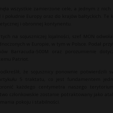
nęła wszystkie zamierzone cele, a jednym z nich 
i południe Europy oraz do krajów bałtyckich. Te k
etycznej i obronnej kontynentu.
tych na sojuszniczej lojalności, szef MON odwołał
dnoczonych w Europie, w tym w Polsce. Podał przy
ków Barracuda-500M oraz porozumienie dotyc
temu Patriot.
dkreślił, że sojusznicy ponownie potwierdzili s
tykułu 5 traktatu, co jest fundamentem jedn
 bronić każdego centymetra naszego terytoriu
stwo członkowskie zostanie potraktowany jako ata
mania pokoju i stabilności.