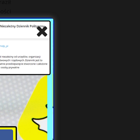
aził
ości
wość