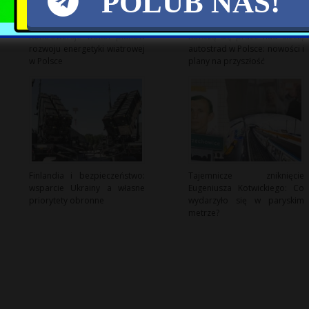
POLUB NAS!
Kontrowersje wokół planów
Kończą się prace nad siecią
rozwoju energetyki wiatrowej
autostrad w Polsce: nowości i
w Polsce
plany na przyszłość
Finlandia i bezpieczeństwo:
Tajemnicze zniknięcie
wsparcie Ukrainy a własne
Eugeniusza Kotwickiego: Co
priorytety obronne
wydarzyło się w paryskim
metrze?