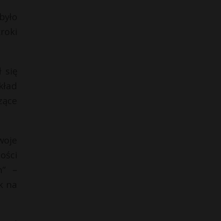
było
roki
 się
kład
zące
woje
ości
m” –
k na