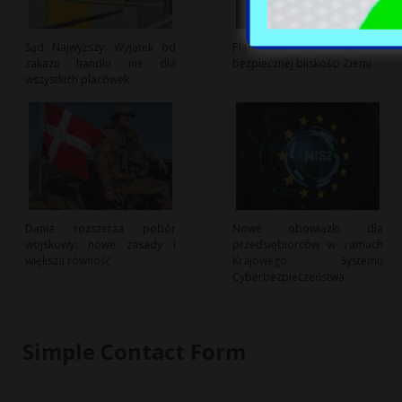
Sąd Najwyższy: Wyjątek od
Planetoida 2019 NY2 w
zakazu handlu nie dla
bezpiecznej bliskości Ziemi
wszystkich placówek
Dania rozszerza pobór
Nowe obowiązki dla
wojskowy: nowe zasady i
przedsiębiorców w ramach
większa równość
Krajowego Systemu
Cyberbezpieczeństwa
Simple Contact Form