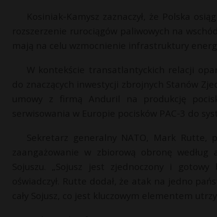
Kosiniak-Kamysz zaznaczył, że Polska osiąg
rozszerzenie rurociągów paliwowych na wschód 
mają na celu wzmocnienie infrastruktury energ
W kontekście transatlantyckich relacji opar
do znaczących inwestycji zbrojnych Stanów Zje
umowy z firmą Anduril na produkcję pocis
serwisowania w Europie pocisków PAC-3 do sys
Sekretarz generalny NATO, Mark Rutte, po
zaangażowanie w zbiorową obronę według ar
Sojuszu. „Sojusz jest zjednoczony i gotowy
oświadczył. Rutte dodał, że atak na jedno pań
cały Sojusz, co jest kluczowym elementem utrzy