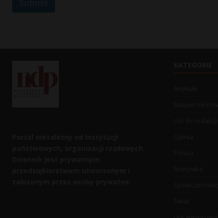
Submit
r
KATEGORIE
Artykuły
Bezpieczeńst
List do redakcji
Portal niezależny od instytucji
Opinia
państwowych, organizacji rządowych.
Polska
Dziennik jest prywatnym
Rozrywka
przedsiębiorstwem utworzonym i
założonym przez osoby prywatne.
Społeczeństw
Świat
Uncategorized