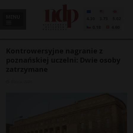
MENU
4.30
3.73
5.02
0.18
4.60
Kontrowersyjne nagranie z
poznańskiej uczelni: Dwie osoby
zatrzymane
i
8 lipca, 2026
l