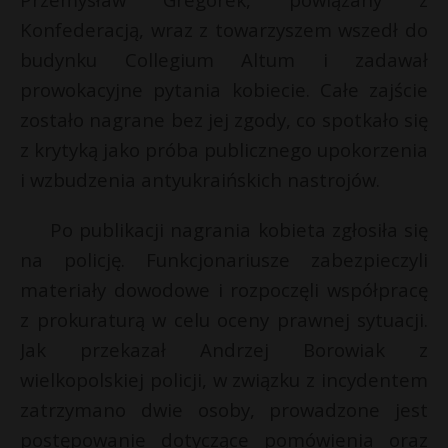
P
Konfederacją, wraz z towarzyszem wszedł do
budynku Collegium Altum i zadawał
prowokacyjne pytania kobiecie. Całe zajście
zostało nagrane bez jej zgody, co spotkało się
E
z krytyką jako próba publicznego upokorzenia
i wzbudzenia antyukraińskich nastrojów.
i
l
Po publikacji nagrania kobieta zgłosiła się
na policję. Funkcjonariusze zabezpieczyli
materiały dowodowe i rozpoczęli współpracę
z prokuraturą w celu oceny prawnej sytuacji.
Jak przekazał Andrzej Borowiak z
wielkopolskiej policji, w związku z incydentem
zatrzymano dwie osoby, prowadzone jest
postępowanie dotyczące pomówienia oraz