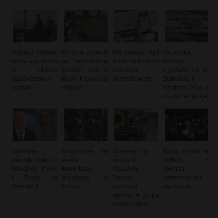
Odyseja Nolana:
Ukraina zezwala
Warszawski sąd
Ukraińska
historia powrotu
na ekshumacje
w obronie ofiary
Komisja
w obliczu
polskich ofiar w
oszustwa
Zgodziła się na
współczesnych
Hucie Pieniackiej
internetowego
Ekshumacje
wyzwań
i Ugłach
Polskich Ofiar w
Hucie Pieniackiej
Radosław
Rozpocznie się
Dramatyczny
Nowy model AI
Sikorski Ostro o
wielka
incydent
Mythos 5
Relacjach Polski
kwalifikacja
niedaleko
stwarza
z Rosją na
wojskowa w
Turynu:
cybernetyczne
Serwisie X
Polsce
kierowca
wyzwania
wjechał w grupę
rowerzystów