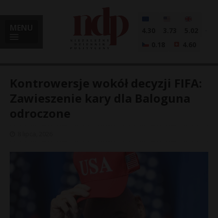
MENU
4.30
3.73
5.02
0.18
4.60
Kontrowersje wokół decyzji FIFA:
Zawieszenie kary dla Baloguna
odroczone
i
8 lipca, 2026
l