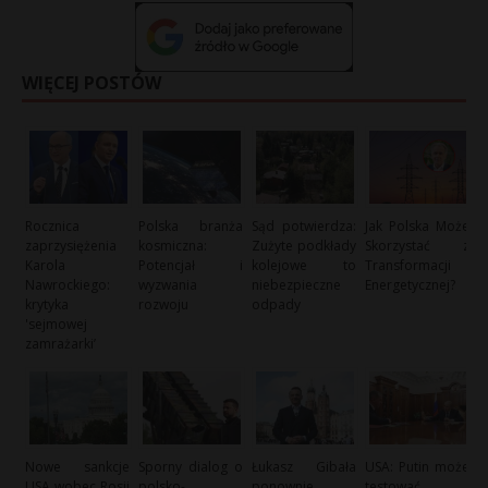
WIĘCEJ POSTÓW
Rocznica
Polska branża
Sąd potwierdza:
Jak Polska Może
zaprzysiężenia
kosmiczna:
Zużyte podkłady
Skorzystać z
Karola
Potencjał i
kolejowe to
Transformacji
Nawrockiego:
wyzwania
niebezpieczne
Energetycznej?
krytyka
rozwoju
odpady
'sejmowej
zamrażarki’
Nowe sankcje
Sporny dialog o
Łukasz Gibała
USA: Putin może
USA wobec Rosji
polsko-
ponownie
testować