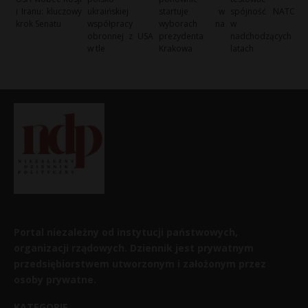
i Iranu: kluczowy
ukraińskiej
startuje w
spójność NATO
krok Senatu
współpracy
wyborach na
w
obronnej z USA
prezydenta
nadchodzących
w tle
Krakowa
latach
Portal niezależny od instytucji państwowych,
organizacji rządowych. Dziennik jest prywatnym
przedsiębiorstwem utworzonym i założonym przez
osoby prywatne.
KATEGORIE