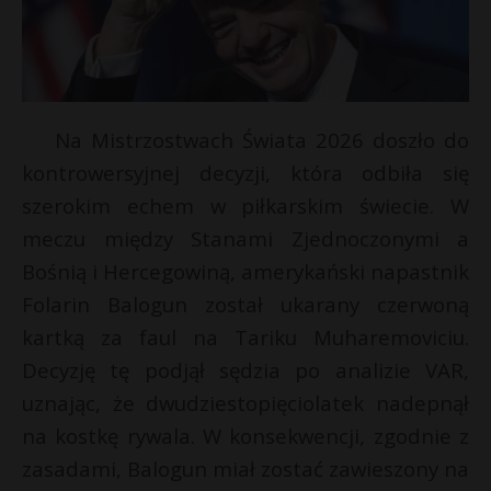
Na Mistrzostwach Świata 2026 doszło do
kontrowersyjnej decyzji, która odbiła się
szerokim echem w piłkarskim świecie. W
meczu między Stanami Zjednoczonymi a
Bośnią i Hercegowiną, amerykański napastnik
Folarin Balogun został ukarany czerwoną
kartką za faul na Tariku Muharemoviciu.
Decyzję tę podjął sędzia po analizie VAR,
uznając, że dwudziestopięciolatek nadepnął
r
na kostkę rywala. W konsekwencji, zgodnie z
zasadami, Balogun miał zostać zawieszony na