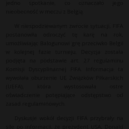
s
jedno spotkanie, co oznaczało jego
s
P
nieobecność w meczu z Belgią.
W niespodziewanym zwrocie sytuacji, FIFA
postanowiła odroczyć tę karę na rok,
E
umożliwiając Balogunowi grę przeciwko Belgii
w kolejnej fazie turnieju. Decyzja została
i
podjęta na podstawie art. 27 regulaminu
l
Komisji Dyscyplinarnej FIFA. Informacja ta
wywołała oburzenie UE Związków Piłkarskich
(UEFA), która wystosowała ostre
oświadczenie potępiające odstępstwo od
zasad regulaminowych.
Dyskusje wokół decyzji FIFA przybrały na
sile po informacji, że prezydent USA, Donald