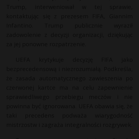
t
Trump, interweniował w tej sprawie,
r
kontaktując się z prezesem FIFA, Giannim
Infantino. Trump publicznie wyraził
s
zadowolenie z decyzji organizacji, dziękując
s
za jej ponowne rozpatrzenie.
UEFA krytykuje decyzję FIFA jako
bezprecedensową i niezrozumiałą. Podkreśla,
że zasada automatycznego zawieszenia po
czerwonej kartce ma na celu zapewnienie
sprawiedliwego przebiegu meczów i nie
powinna być ignorowana. UEFA obawia się, że
taki precedens podważa wiarygodność
mistrzostw i zagraża integralności rozgrywek.