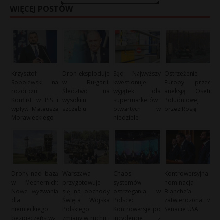
WIĘCEJ POSTÓW
Krzysztof
Dron eksploduje
Sąd Najwyższy
Ostrzeżenie
Sobolewski na
w Bułgarii:
kwestionuje
Europy przed
rozdrożu:
Śledztwo na
wyjątek dla
aneksją Osetii
Konflikt w PiS i
wysokim
supermarketów
Południowej
wpływ Mateusza
szczeblu
otwartych w
przez Rosję
Morawieckiego
niedziele
Drony nad bazą
Warszawa
Chaos
Kontrowersyjna
w Mechernich:
przygotowuje
systemów
nominacja
Nowe wyzwania
się na obchody
ostrzegania w
Blanche’a
dla
Święta Wojska
Polsce:
zatwierdzona w
niemieckiego
Polskiego:
Kontrowersje po
Senacie USA
bezpieczeństwa
zmiany w ruchu i
incydencie z