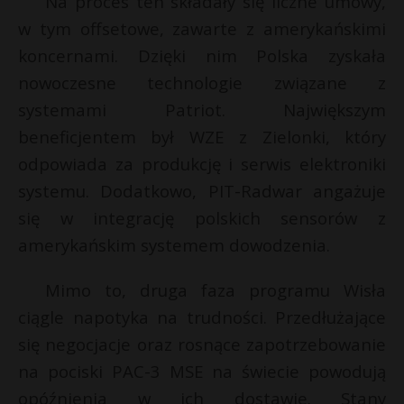
Na proces ten składały się liczne umowy,
P
w tym offsetowe, zawarte z amerykańskimi
koncernami. Dzięki nim Polska zyskała
nowoczesne technologie związane z
systemami Patriot. Największym
E
beneficjentem był WZE z Zielonki, który
odpowiada za produkcję i serwis elektroniki
i
systemu. Dodatkowo, PIT-Radwar angażuje
l
się w integrację polskich sensorów z
amerykańskim systemem dowodzenia.
Mimo to, druga faza programu Wisła
ciągle napotyka na trudności. Przedłużające
s
s
się negocjacje oraz rosnące zapotrzebowanie
na pociski PAC-3 MSE na świecie powodują
opóźnienia w ich dostawie. Stany