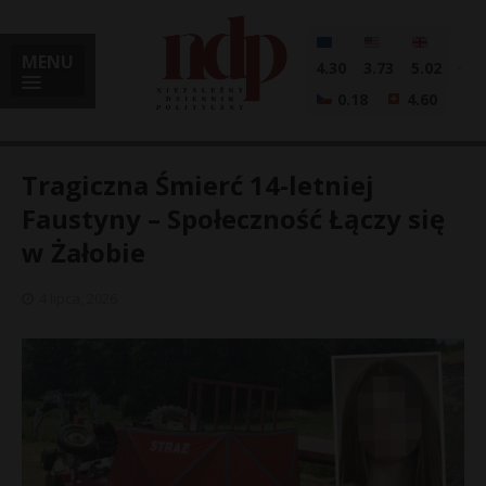
MENU
4.30
3.73
5.02
0.18
4.60
Tragiczna Śmierć 14-letniej
Faustyny – Społeczność Łączy się
w Żałobie
i
4 lipca, 2026
l