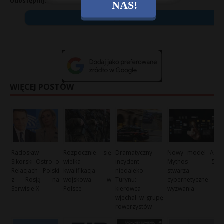
Udostępnij:
NAS!
X
WIĘCEJ POSTÓW
Radosław
Rozpocznie się
Dramatyczny
Nowy model AI
Sikorski Ostro o
wielka
incydent
Mythos 5
Relacjach Polski
kwalifikacja
niedaleko
stwarza
z Rosją na
wojskowa w
Turynu:
cybernetyczne
Serwisie X
Polsce
kierowca
wyzwania
wjechał w grupę
rowerzystów