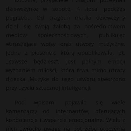
P
dziewczynkę w sobotę, 4 lipca, podczas
pogrzebu. Od tragedii matka dziewczyny
dzieli się swoją żałobą za pośrednictwem
mediów społecznościowych, publikując
E
wzruszające wpisy oraz utwory muzyczne.
Jedna z piosenek, którą opublikowała, pt.
i
„Zawsze będziesz”, jest pełnym emocji
l
wyznaniem miłości, która trwa mimo utraty
dziecka. Muzykę do tego utworu stworzono
przy użyciu sztucznej inteligencji.
E
Pod wpisami pojawiło się wiele
komentarzy od internautów, oferujących
i
l
kondolencje i wsparcie emocjonalne. Wielu z
nich zwróciło uwagę na potrzebę otoczenia