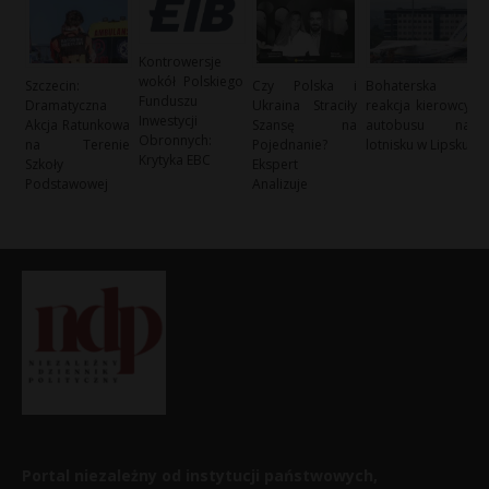
Kontrowersje
wokół Polskiego
Szczecin:
Czy Polska i
Bohaterska
Funduszu
Dramatyczna
Ukraina Straciły
reakcja kierowcy
Inwestycji
Akcja Ratunkowa
Szansę na
autobusu na
Obronnych:
na Terenie
Pojednanie?
lotnisku w Lipsku
Krytyka EBC
Szkoły
Ekspert
Podstawowej
Analizuje
Portal niezależny od instytucji państwowych,