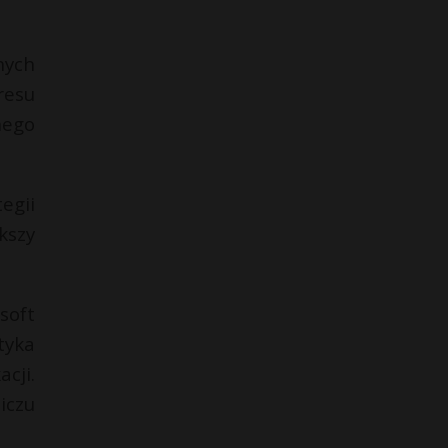
nych
resu
nego
egii
kszy
soft
tyka
cji.
iczu