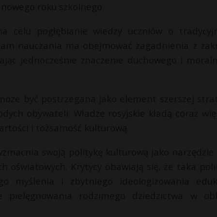
 nowego roku szkolnego.
 celu pogłębianie wiedzy uczniów o tradycyj
ogram nauczania ma obejmować zagadnienia z zak
kreślając jednocześnie znaczenie duchowego i moral
oże być postrzegana jako element szerszej strat
ych obywateli. Władze rosyjskie kładą coraz wię
rtości i tożsamość kulturową.
zmacnia swoją politykę kulturową jako narzędzie 
 oświatowych. Krytycy obawiają się, że taka poli
o myślenia i zbytniego ideologizowania eduka
e pielęgnowania rodzimego dziedzictwa w obl