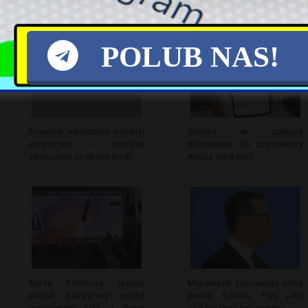
POLUB NAS!
Poważne naruszenia polskiej
Zmiany w aplikacji
przestrzeni – rosnące
mObywatel: Co użytkownicy
zagrożenie ze strony Rosji
muszą wiedzieć?
Korea Północna testuje
Morawiecki zapowiada nową
pocisk balistyczny przed
partię: Rozwój Plus jako
manewrami USA i Korei
nadzieja polskiej prawicy