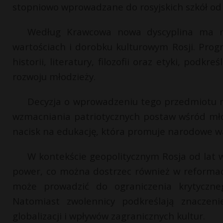
stopniowo wprowadzane do rosyjskich szkół od
Według Krawcowa nowa dyscyplina ma na
wartościach i dorobku kulturowym Rosji. Pr
historii, literatury, filozofii oraz etyki, pod
rozwoju młodzieży.
Decyzja o wprowadzeniu tego przedmiotu m
wzmacniania patriotycznych postaw wśród młod
nacisk na edukację, która promuje narodowe wa
W kontekście geopolitycznym Rosja od lat w
power, co można dostrzec również w reformach
może prowadzić do ograniczenia krytyczneg
Natomiast zwolennicy podkreślają znaczeni
globalizacji i wpływów zagranicznych kultur.