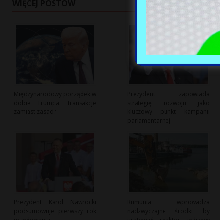
WIĘCEJ POSTÓW
Międzynarodowy porządek w
Prezydent zapowiada
dobie Trumpa: transakcje
strategię rozwoju jako
zamiast zasad?
kluczowy punkt kampanii
parlamentarnej
Prezydent Karol Nawrocki
Rumunia wprowadza
podsumowuje pierwszy rok
nadzwyczajne środki, by
urzędowania
uratować reaktor jądrowy