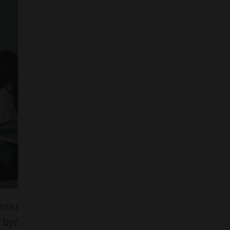
ramu
 być