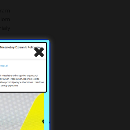
gram
ziom
iały
acji
yjne
.