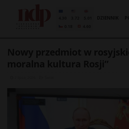
DZIENNIK
P
4.30
3.72
5.01
0.18
4.60
Nowy przedmiot w rosyjski
moralna kultura Rosji”
2 lipca, 2026
Świat