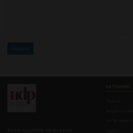
*
Submit
KATEGORIE
Artykuły
Bezpieczeńst
List do redakcji
Portal niezależny od instytucji
Opinia