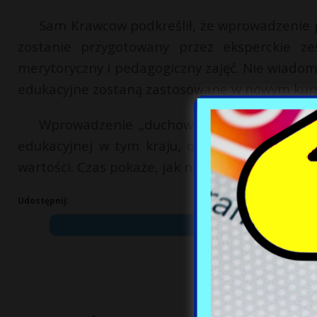
Sam Krawcow podkreślił, że wprowadzenie 
zostanie przygotowany przez eksperckie ze
merytoryczny i pedagogiczny zajęć. Nie wiadom
edukacyjne zostaną zastosowane w nowym kurs
Wprowadzenie „duchowo-moralnej kultury R
edukacyjnej w tym kraju, od kiedy władze zac
wartości. Czas pokaże, jak nowe zajęcia wpłyną
Udostępnij: