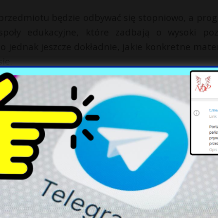
przedmiotu będzie odbywać się stopniowo, a pro
społy edukacyjne, które zadbają o wysoki po
o jednak jeszcze dokładnie, jakie konkretne mater
ie.
osji” stanowi kolejny krok w kierunku transform
zęły kłaść większy nacisk na patriotyzm i tradyc
 na uczniów i jakie będą ich długoterminowe efekty
X