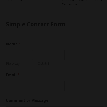
Cernavoda
Simple Contact Form
Name
*
Pierwszy
Ostatni
C
Email
*
o
m
m
e
n
t
Comment or Message
*