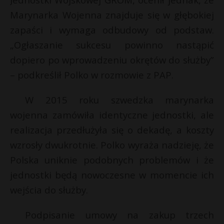
P
Marynarka Wojenna znajduje się w głębokiej
zapaści i wymaga odbudowy od podstaw.
„Ogłaszanie sukcesu powinno nastąpić
dopiero po wprowadzeniu okrętów do służby”
E
r
– podkreślił Polko w rozmowie z PAP.
r
i
W 2015 roku szwedzka marynarka
l
wojenna zamówiła identyczne jednostki, ale
realizacja przedłużyła się o dekadę, a koszty
wzrosły dwukrotnie. Polko wyraża nadzieję, że
Polska uniknie podobnych problemów i że
jednostki będą nowoczesne w momencie ich
wejścia do służby.
Podpisanie umowy na zakup trzech