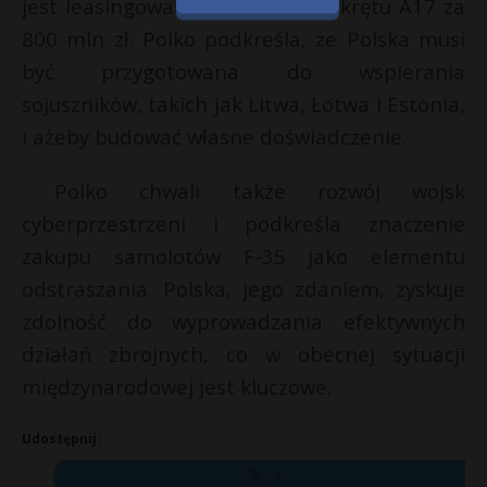
jest leasingowanie używanego okrętu A17 za
800 mln zł. Polko podkreśla, że Polska musi
być przygotowana do wspierania
sojuszników, takich jak Litwa, Łotwa i Estonia,
i ażeby budować własne doświadczenie.
Polko chwali także rozwój wojsk
cyberprzestrzeni i podkreśla znaczenie
zakupu samolotów F-35 jako elementu
odstraszania. Polska, jego zdaniem, zyskuje
zdolność do wyprowadzania efektywnych
działań zbrojnych, co w obecnej sytuacji
międzynarodowej jest kluczowe.
Udostępnij:
X