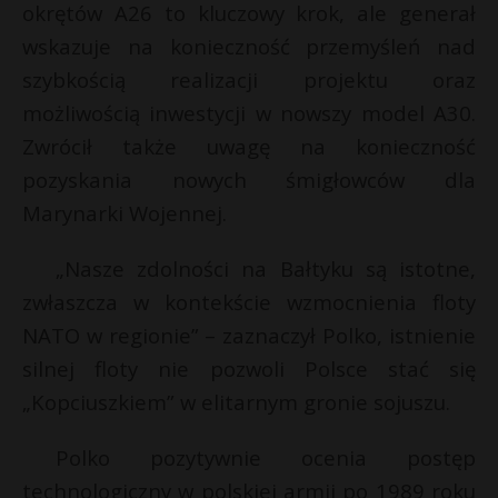
t
okrętów A26 to kluczowy krok, ale generał
wskazuje na konieczność przemyśleń nad
r
szybkością realizacji projektu oraz
s
możliwością inwestycji w nowszy model A30.
s
Zwrócił także uwagę na konieczność
pozyskania nowych śmigłowców dla
Marynarki Wojennej.
„Nasze zdolności na Bałtyku są istotne,
zwłaszcza w kontekście wzmocnienia floty
NATO w regionie” – zaznaczył Polko, istnienie
silnej floty nie pozwoli Polsce stać się
„Kopciuszkiem” w elitarnym gronie sojuszu.
Polko pozytywnie ocenia postęp
technologiczny w polskiej armii po 1989 roku