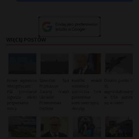
WIĘCEJ POSTÓW
Nowe wyzwania
Szwedzki Sąd
Konflikt wokół
Ostatni polski F-
energetyczne:
Przekazuje
nominacji
35
PSE ponownie
Zatarty Statek
asesorów: Tusk
wyprodukowany
ogłasza okres
Ukrainie:
podejmuje
w USA wznosi
przywołania
Przełomowa
kontrowersyjną
się w niebo
mocy
Decyzja
decyzję