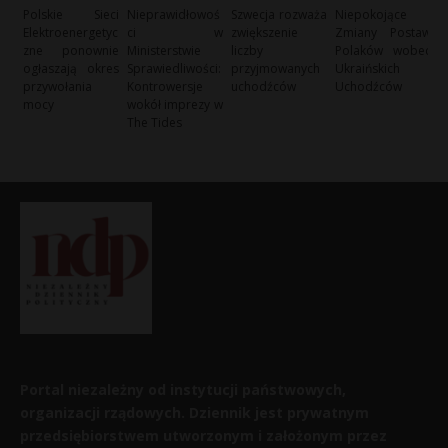
Polskie Sieci
Nieprawidłowoś
Szwecja rozważa
Niepokojące
Elektroenergetyc
ci w
zwiększenie
Zmiany Postaw
zne ponownie
Ministerstwie
liczby
Polaków wobec
ogłaszają okres
Sprawiedliwości:
przyjmowanych
Ukraińskich
przywołania
Kontrowersje
uchodźców
Uchodźców
mocy
wokół imprezy w
The Tides
Portal niezależny od instytucji państwowych,
organizacji rządowych. Dziennik jest prywatnym
przedsiębiorstwem utworzonym i założonym przez