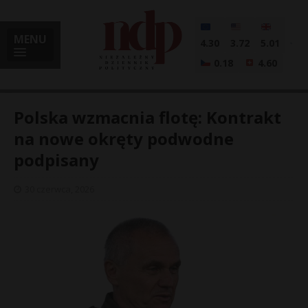
MENU
4.30
3.72
5.01
0.18
4.60
Polska wzmacnia flotę: Kontrakt
na nowe okręty podwodne
podpisany
i
30 czerwca, 2026
l