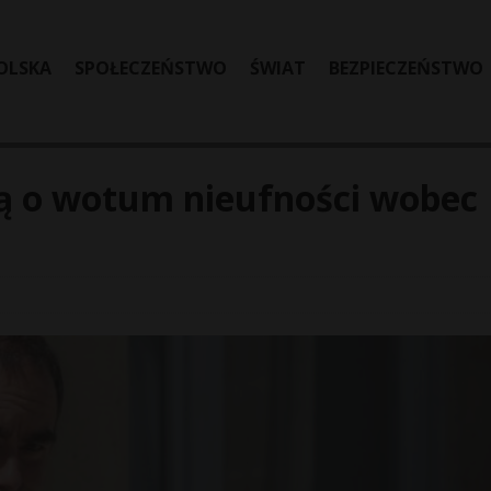
OLSKA
SPOŁECZEŃSTWO
ŚWIAT
BEZPIECZEŃSTWO
ją o wotum nieufności wobec