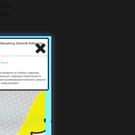
stia
szej
ziej
ncja
ch w