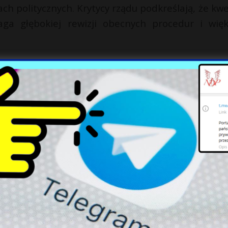
ach politycznych. Krytycy rządu podkreślają, że kwe
a głębokiej rewizji obecnych procedur i więk
dzić do zwiększenia presji na rząd, by bard
imatyczną. W obecnej sytuacji politycznej Fra
an, które mogą zaważyć na przyszłych działania
X