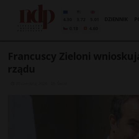
DZIENNIK
P
4.30
3.72
5.01
0.18
4.60
Francuscy Zieloni wniosku
rządu
30 czerwca, 2026
Świat