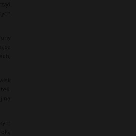
rząd
nych
rony
zące
ach,
wisk
eli.
aj na
cnym
roką