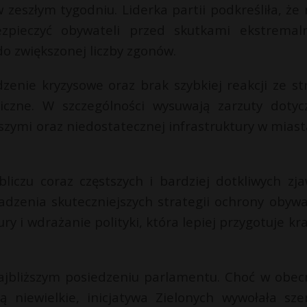
 zeszłym tygodniu. Liderka partii podkreśliła, że 
ezpieczyć obywateli przed skutkami ekstremal
do zwiększonej liczby zgonów.
zenie kryzysowe oraz brak szybkiej reakcji ze st
czne. W szczególności wysuwają zarzuty dotyc
zymi oraz niedostatecznej infrastruktury w miast
bliczu coraz częstszych i bardziej dotkliwych zja
dzenia skuteczniejszych strategii ochrony obywat
ury i wdrażanie polityki, która lepiej przygotuje kr
jbliższym posiedzeniu parlamentu. Choć w obe
ą niewielkie, inicjatywa Zielonych wywołała sze