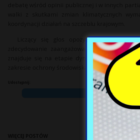
debatę wśród opinii publicznej i w innych parti
walki z skutkami zmian klimatycznych wymag
koordynacji działań na szczeblu krajowym.
Liczący się głos opozycji może doprowa
zdecydowanie zaangażować się w tematykę kl
znajduje się na etapie dynamicznych przemi
zakresie ochrony środowiska.
Udostępnij:
WIĘCEJ POSTÓW