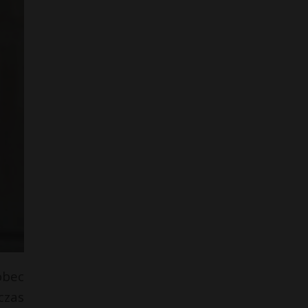
obec
czas