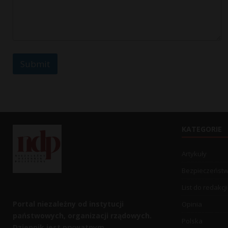
n
t
C
o
m
m
Submit
e
n
t
C
o
m
m
KATEGORIE
e
n
t
Artykuły
Bezpieczeńst
List do redakcji
Portal niezależny od instytucji
Opinia
państwowych, organizacji rządowych.
Polska
Dziennik jest prywatnym