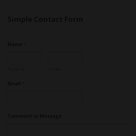
Simple Contact Form
Name
*
Pierwszy
Ostatni
Email
*
C
Comment or Message
o
m
m
e