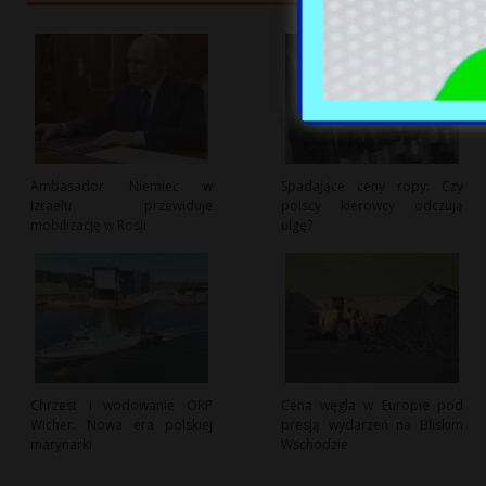
Ambasador Niemiec w
Spadające ceny ropy: Czy
Izraelu przewiduje
polscy kierowcy odczują
mobilizację w Rosji
ulgę?
Chrzest i wodowanie ORP
Cena węgla w Europie pod
Wicher: Nowa era polskiej
presją wydarzeń na Bliskim
marynarki
Wschodzie