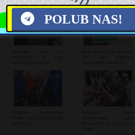
POLUB NAS!
Ukraińskie Ataki na
Nowe wsparcie dla artystów:
Wildberries w Rosji:
ZUS jako platforma
Narastające Napięcia
budżetowych transferów
Polityczna Kontrowersja
Prezydent Czech
wokół Propozycji Deportacji
akredytowany jako
Ukraińców
fotoreporter na Grand Prix
Węgier