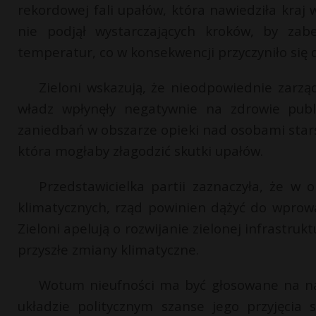
rekordowej fali upałów, która nawiedziła kraj w
nie podjął wystarczających kroków, by zab
temperatur, co w konsekwencji przyczyniło się 
Zieloni wskazują, że nieodpowiednie zarząd
władz wpłynęły negatywnie na zdrowie publi
zaniedbań w obszarze opieki nad osobami stars
która mogłaby złagodzić skutki upałów.
Przedstawicielka partii zaznaczyła, że w o
klimatycznych, rząd powinien dążyć do wprowa
Zieloni apelują o rozwijanie zielonej infrastrukt
przyszłe zmiany klimatyczne.
Wotum nieufności ma być głosowane na na
układzie politycznym szanse jego przyjęcia s