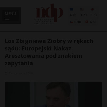
MENU
4.30
3.73
5.02
0.18
4.60
Los Zbigniewa Ziobry w rękach
sądu: Europejski Nakaz
Aresztowania pod znakiem
i
zapytania
15 czerwca, 2026
l