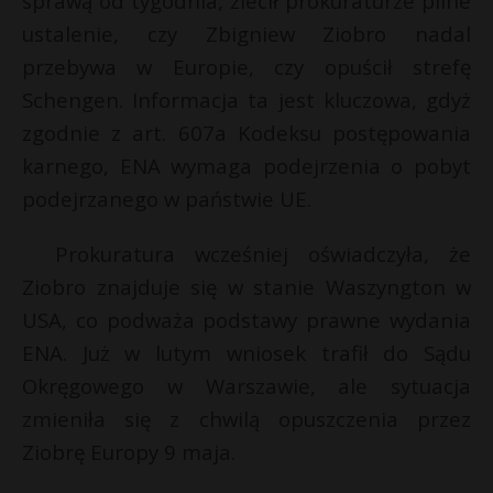
sprawą od tygodnia, zlecił prokuraturze pilne
P
ustalenie, czy Zbigniew Ziobro nadal
przebywa w Europie, czy opuścił strefę
Schengen. Informacja ta jest kluczowa, gdyż
zgodnie z art. 607a Kodeksu postępowania
E
E
karnego, ENA wymaga podejrzenia o pobyt
i
podejrzanego w państwie UE.
i
l
l
E
Prokuratura wcześniej oświadczyła, że
Ziobro znajduje się w stanie Waszyngton w
i
USA, co podważa podstawy prawne wydania
l
ENA. Już w lutym wniosek trafił do Sądu
Okręgowego w Warszawie, ale sytuacja
zmieniła się z chwilą opuszczenia przez
Ziobrę Europy 9 maja.