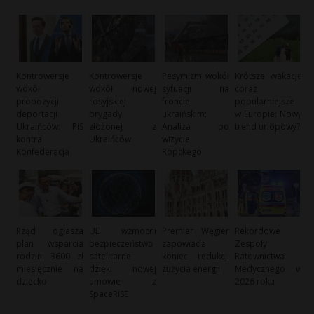
Kontrowersje
Kontrowersje
Pesymizm wokół
Krótsze wakacje
wokół
wokół nowej
sytuacji na
coraz
propozycji
rosyjskiej
froncie
popularniejsze
deportacji
brygady
ukraińskim:
w Europie: Nowy
Ukraińców: PiS
złożonej z
Analiza po
trend urlopowy?
kontra
Ukraińców
wizycie
Konfederacja
Röpckego
Rząd ogłasza
UE wzmocni
Premier Węgier
Rekordowe
plan wsparcia
bezpieczeństwo
zapowiada
Zespoły
rodzin: 3600 zł
satelitarne
koniec redukcji
Ratownictwa
miesięcznie na
dzięki nowej
zużycia energii
Medycznego w
dziecko
umowie z
2026 roku
SpaceRISE