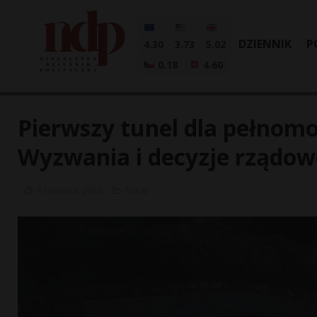
DZIENNIK
P
4.30
3.73
5.02
0.18
4.60
Pierwszy tunel dla pełnom
Wyzwania i decyzje rządow
9 czerwca, 2026
Świat