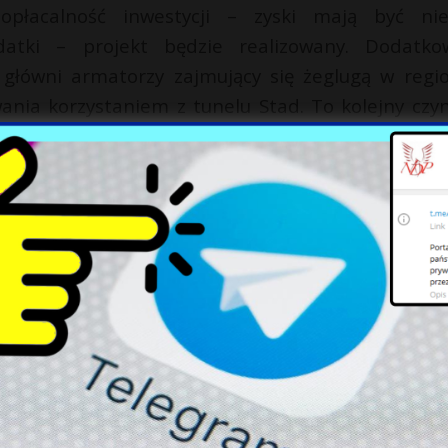
opłacalność inwestycji – zyski mają być ni
datki – projekt będzie realizowany. Dodatk
główni armatorzy zajmujący się żeglugą w regio
wania korzystaniem z tunelu Stad. To kolejny czyn
sięwzięcia i jego przyszłość.
uacji budowy tunelu jest świadectwem kompromis
h do realizacji innowacyjnego projektu, który 
eżu kraju.
X