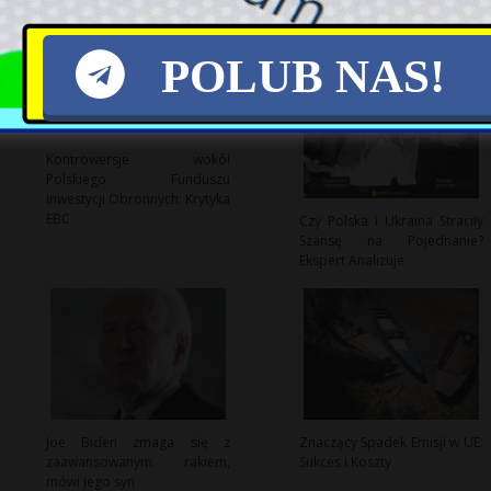
POLUB NAS!
Kontrowersje wokół
Polskiego Funduszu
Inwestycji Obronnych: Krytyka
EBC
Czy Polska i Ukraina Straciły
Szansę na Pojednanie?
Ekspert Analizuje
Joe Biden zmaga się z
Znaczący Spadek Emisji w UE:
zaawansowanym rakiem,
Sukces i Koszty
mówi jego syn