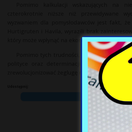
Pomimo kalkulacji wskazujących na nie
czterokrotnie niższe niż przewidywane wy
wyzwaniem dla pomysłodawców jest fakt, że 
Hurtigruten i Havila, wyrazili brak zaintereso
który może wpłynąć na ekonomiczną stronę przed
Pomimo tych trudności, decyzja o kontyn
polityce oraz determinacji władz norweskic
zrewolucjonizować żeglugę na zachodnim wybrz
Udostępnij: