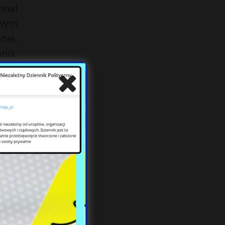
emal
owym
nie,
nik,
ów w
może