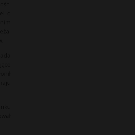
ości
el o
dnim
eża.
w.
iada
jące
onił
maju
unku
ował