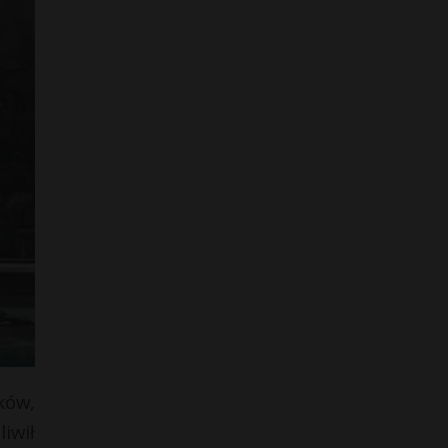
ków,
iwił