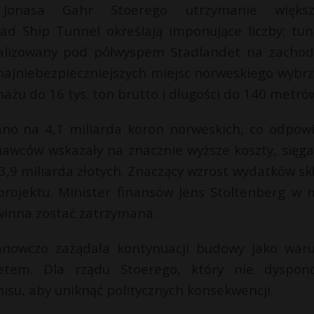
 Jonasa Gahr Stoerego utrzymanie większ
ad Ship Tunnel określają imponujące liczby: tun
okalizowany pod półwyspem Stadlandet na zacho
ajniebezpieczniejszych miejsc norweskiego wybrz
żu do 16 tys. ton brutto i długości do 140 metró
no na 4,1 miliarda koron norweskich, co odpow
onawców wskazały na znacznie wyższe koszty, sięga
3,9 miliarda złotych. Znaczący wzrost wydatków skł
 projektu. Minister finansów Jens Stoltenberg w 
winna zostać zatrzymana.
anowczo zażądała kontynuacji budowy jako war
tem. Dla rządu Stoerego, który nie dyspon
isu, aby uniknąć politycznych konsekwencji.