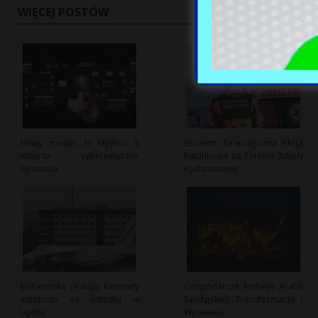
WIĘCEJ POSTÓW
Nowy model AI Mythos 5
Szczecin: Dramatyczna Akcja
stwarza cybernetyczne
Ratunkowa na Terenie Szkoły
wyzwania
Podstawowej
Bohaterska reakcja kierowcy
Gospodarcze Ambicje Arabii
autobusu na lotnisku w
Saudyjskiej: Transformacja i
Lipsku
Wyzwania