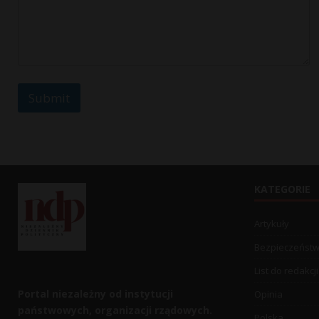
s
a
g
e
o
r
Submit
KATEGORIE
Artykuły
Bezpieczeńst
List do redakcji
Portal niezależny od instytucji
Opinia
państwowych, organizacji rządowych.
Polska