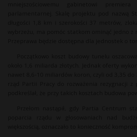
mniejszościowemu gabinetowi premiera
parlamentarnej. Skalę projektu pod nazwą St
długości 1,8 km i szerokości 37 metrów, zl
wybrzeżu, ma pomóc statkom ominąć jedno z n
Przeprawa będzie dostępna dla jednostek o tona
Początkowo koszt budowy tunelu oszacowa
około 1,6 miliarda złotych. Jednak oferty wyk
nawet 8,6-10 miliardów koron, czyli od 3,35 do 
rząd Partii Pracy do rozważenia rezygnacji z
podkreślał, że przy takich kosztach budowa po
Przełom nastąpił, gdy Partia Centrum st
poparcia rządu w głosowaniach nad budże
większością, oznaczało to konieczność komprom