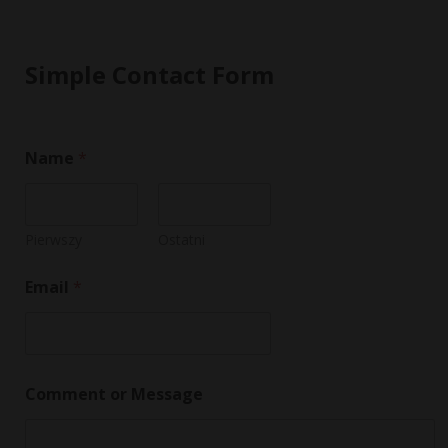
Simple Contact Form
Name
*
Pierwszy
Ostatni
C
Email
*
o
m
m
e
n
t
Comment or Message
M
e
s