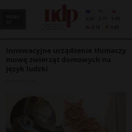
MENU
4.30
3.73
5.02
0.18
4.60
Innowacyjne urządzenie tłumaczy
mowę zwierząt domowych na
język ludzki
i
4 czerwca, 2026
l