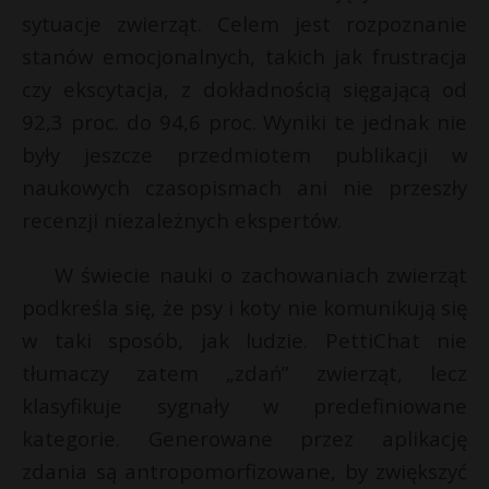
t
sytuacje zwierząt. Celem jest rozpoznanie
r
stanów emocjonalnych, takich jak frustracja
czy ekscytacja, z dokładnością sięgającą od
s
92,3 proc. do 94,6 proc. Wyniki te jednak nie
s
były jeszcze przedmiotem publikacji w
naukowych czasopismach ani nie przeszły
recenzji niezależnych ekspertów.
W świecie nauki o zachowaniach zwierząt
podkreśla się, że psy i koty nie komunikują się
w taki sposób, jak ludzie. PettiChat nie
tłumaczy zatem „zdań” zwierząt, lecz
klasyfikuje sygnały w predefiniowane
kategorie. Generowane przez aplikację
zdania są antropomorfizowane, by zwiększyć