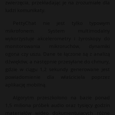
zwierzęcia, przekładając je na zrozumiałe dla
P
ludzi komunikaty.
PettyChat nie jest tylko typowym
mikrofonem. System multimodalny
E
wykorzystuje akcelerometry i żyroskopy do
monitorowania mikroruchów, dynamiki
i
ogona czy uszu. Dane te łączone są z analizą
l
dźwięków, a następnie przesyłane do chmury,
gdzie w ciągu 1,2 sekundy generowane jest
powiadomienie dla właściciela poprzez
*
aplikację mobilną.
r
Algorytm przeszkolono na bazie ponad
r
1,5 miliona próbek audio oraz tysięcy godzin
materiałów wideo dokumentujących różne