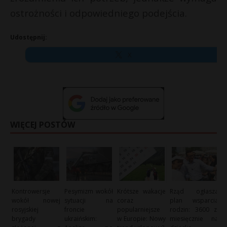
ostrożności i odpowiedniego podejścia.
Udostępnij:
X
WIĘCEJ POSTÓW
Kontrowersje
Pesymizm wokół
Krótsze wakacje
Rząd ogłasza
wokół nowej
sytuacji na
coraz
plan wsparcia
rosyjskiej
froncie
popularniejsze
rodzin: 3600 zł
brygady
ukraińskim:
w Europie: Nowy
miesięcznie na