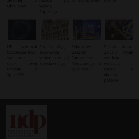
złożonej z
Analiza po
trend urlopowy?
dziecko
Ukraińców
wizycie
Röpckego
UE wzmocni
Premier Węgier
Rekordowe
Zełenski kontra
bezpieczeństwo
zapowiada
Zespoły
Załużny: Wyniki
satelitarne
koniec redukcji
Ratownictwa
sondażu
dzięki nowej
zużycia energii
Medycznego w
wskazują na
umowie z
2026 roku
zmiany w
SpaceRISE
ukraińskiej
polityce