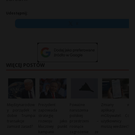
Udostępnij:
X
WIĘCEJ POSTÓW
Międzynarodow
Prezydent
Poważne
Zmiany w
y porządek w
zapowiada
naruszenia
aplikacji
dobie Trumpa:
strategię
polskiej
mObywatel: Co
transakcje
rozwoju jako
przestrzeni –
użytkownicy
zamiast zasad?
kluczowy punkt
rosnące
muszą wiedzieć?
kampanii
zagrożenie ze