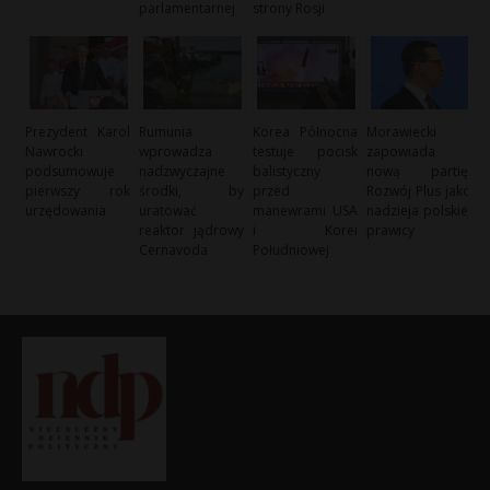
parlamentarnej
strony Rosji
Prezydent Karol
Rumunia
Korea Północna
Morawiecki
Nawrocki
wprowadza
testuje pocisk
zapowiada
podsumowuje
nadzwyczajne
balistyczny
nową partię:
pierwszy rok
środki, by
przed
Rozwój Plus jako
urzędowania
uratować
manewrami USA
nadzieja polskiej
reaktor jądrowy
i Korei
prawicy
Cernavoda
Południowej