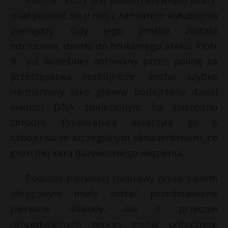
P
miał pojawić się u niej z zamiarem wyłudzenia
pieniędzy. Gdy jego prośba została
odrzucona, doszło do brutalnego ataku. Piotr
B., już wcześniej notowany przez policję za
*
E
*
przestępstwa rozbójnicze, został szybko
namierzony jako główny podejrzany dzięki
i
s
śladom DNA znalezionym na narzędziu
l
s
zbrodni. Prokuratura oskarżyła go o
zabójstwo ze szczególnym okrucieństwem, co
grozi mu karą dożywotniego więzienia.
Podczas pierwszej rozprawy przed sądem
okręgowym miały zostać przedstawione
pierwsze dowody, ale z przyczyn
proceduralnych proces został odroczony.