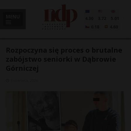
MENU
4.30
3.72
5.01
0.18
4.60
Rozpoczyna się proces o brutalne
zabójstwo seniorki w Dąbrowie
Górniczej
i
3 czerwca, 2026
l