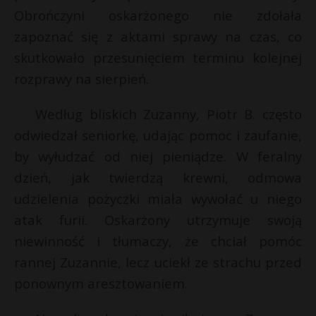
t
Obrończyni oskarżonego nie zdołała
r
zapoznać się z aktami sprawy na czas, co
skutkowało przesunięciem terminu kolejnej
s
rozprawy na sierpień.
s
Według bliskich Zuzanny, Piotr B. często
odwiedzał seniorkę, udając pomoc i zaufanie,
by wyłudzać od niej pieniądze. W feralny
dzień, jak twierdzą krewni, odmowa
udzielenia pożyczki miała wywołać u niego
atak furii. Oskarżony utrzymuje swoją
niewinność i tłumaczy, że chciał pomóc
rannej Zuzannie, lecz uciekł ze strachu przed
ponownym aresztowaniem.