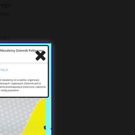
łego
omoc
iei.
eśli
tała
kuje