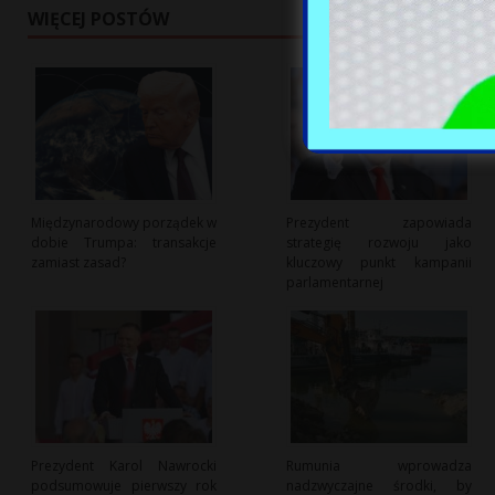
WIĘCEJ POSTÓW
Międzynarodowy porządek w
Prezydent zapowiada
dobie Trumpa: transakcje
strategię rozwoju jako
zamiast zasad?
kluczowy punkt kampanii
parlamentarnej
Prezydent Karol Nawrocki
Rumunia wprowadza
podsumowuje pierwszy rok
nadzwyczajne środki, by