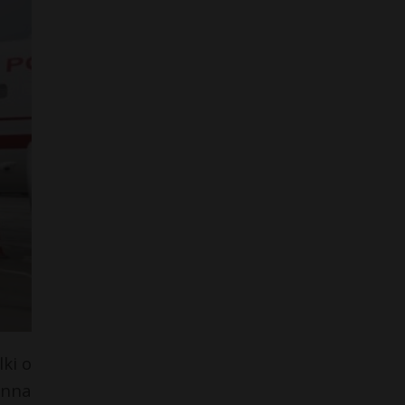
ki o
anna