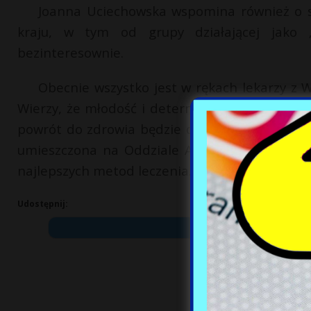
Joanna Uciechowska wspomina również o sz
kraju, w tym od grupy działającej jako „
bezinteresownie.
Obecnie wszystko jest w rękach lekarzy z W
Wierzy, że młodość i determinacja jej córki po
powrót do zdrowia będzie długotrwały. Rzecznik
umieszczona na Oddziale Anestezjologii i Inte
najlepszych metod leczenia.
Udostępnij: