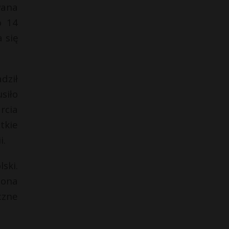
wana
o 14
 się
dził
siło
rcia
tkie
i.
ski.
iona
czne