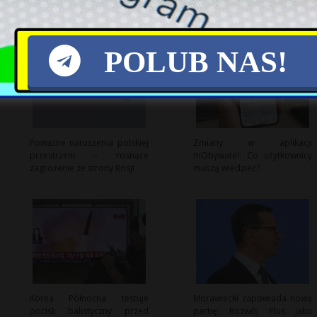
POLUB NAS!
Poważne naruszenia polskiej
Zmiany w aplikacji
przestrzeni – rosnące
mObywatel: Co użytkownicy
zagrożenie ze strony Rosji
muszą wiedzieć?
Korea Północna testuje
Morawiecki zapowiada nową
pocisk balistyczny przed
partię: Rozwój Plus jako