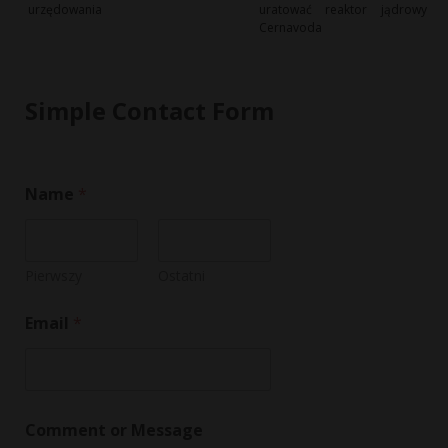
urzędowania
uratować reaktor jądrowy
Cernavoda
Simple Contact Form
E
Name
*
m
a
i
l
M
Pierwszy
Ostatni
e
s
Email
*
s
a
g
e
E
m
Comment or Message
a