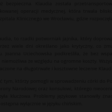
już bezpieczna. Klaudia została przetransporto
wanej operacji medycznej, która trwała blisk
Szpitala Klinicznego we Wrocławiu, gdzie rozpoczęła
dia, to rzadki potworniak jajnika, który doprowa
rzez wiele dni określano jako krytyczny, co zmu
u. Joanna Uciechowska podkreśliła, że bez wspa
y niemożliwa ze względu na ogromne koszty. Wszys
aczone na długotrwałe i kosztowne leczenie Klaudi
 tym, którzy pomogli w sprowadzeniu córki do Pol
brony Narodowej oraz konsulowi, którego nieocen
była kluczowa. Problemy językowe stanowiły zna
stępna wyłącznie w języku chińskim.