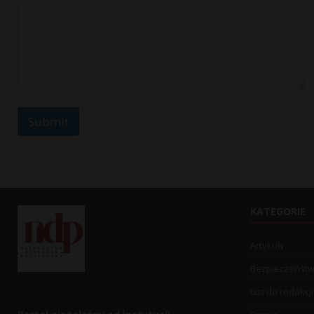
i
l
Submit
KATEGORIE
Artykuły
Bezpieczeńst
List do redakcji