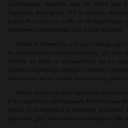
Uciechowska, wyraziła ulgę, że córka jest 
rządowym Boeingiem 737 w ramach skompliko
godzin. Po przylocie, trafiła do IV Wojskowego 
intensywna diagnostyka oraz dalsze leczenie.
Problem zdrowotny, z którym zmaga się Klau
do niewydolności wielonarządowej. Jej stan p
rodzinę do walki o sprowadzenie jej do kraj
państwa organizacja takiego transportu byłab
zebrane na ten cel środki zostaną teraz przezn
Matka Klaudii wyraziła ogromną wdzięczność
W szczególności podziękowała Ministerstwu O
pomoc w komunikacji z chińskimi lekarzami 
wyzwanie, gdyż dokumentacja medyczna była do