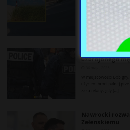
30 maja, 2026
Na zachodnim wybrzeżu wy
zwaną Kniepsand. Ten olb
chłodne
[…]
Dramatyczne zda
uzbrojonego mę
30 maja, 2026
W miejscowości Bobigny,
użyciem broni palnej prze
zastrzelony, gdy
[…]
Nawrocki rozważ
Zełenskiemu