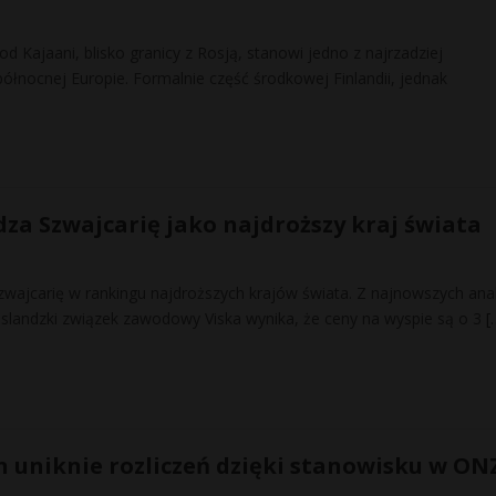
d Kajaani, blisko granicy z Rosją, stanowi jedno z najrzadziej
ółnocnej Europie. Formalnie część środkowej Finlandii, jednak
dza Szwajcarię jako najdroższy kraj świata
zwajcarię w rankingu najdroższych krajów świata. Z najnowszych anal
slandzki związek zawodowy Viska wynika, że ceny na wyspie są o 3
[
n uniknie rozliczeń dzięki stanowisku w ON