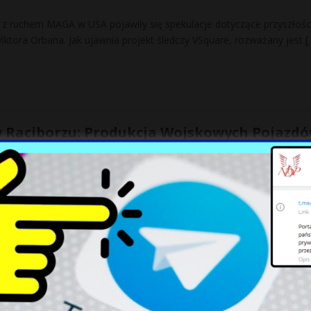
z ruchem MAGA w USA pojawiły się spekulacje dotyczące przyszłośc
iktora Orbana. Jak ujawnia projekt śledczy VSquare, rozważany jest
[
w Raciborzu: Produkcja Wojskowych Pojazd
 podjęła nową inicjatywę w Raciborzu, przejmując trzy hale produkc
śnie tutaj rozpocznie się produkcja pojazdów wojskowych Jelcz ora
psand: Gigantyczna Plaża Niczym Fragment
rzem Północnym