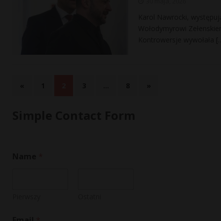
30 maja, 2026
Karol Nawrocki, występuj
Wołodymyrowi Zełenskiemu
Kontrowersje wywołała
[
«
1
2
3
…
8
»
Simple Contact Form
Name
*
Pierwszy
Ostatni
N
Email
*