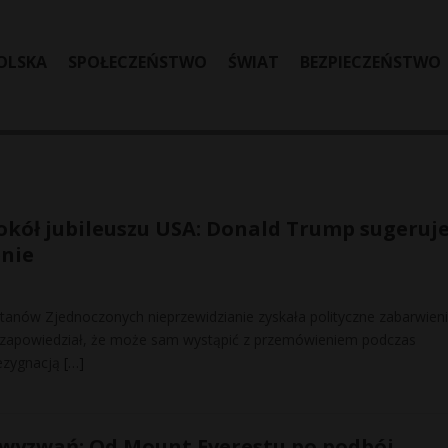
OLSKA
SPOŁECZEŃSTWO
ŚWIAT
BEZPIECZEŃSTWO
kół jubileuszu USA: Donald Trump sugeruj
enie
Stanów Zjednoczonych nieprzewidzianie zyskała polityczne zabarwieni
zapowiedział, że może sam wystąpić z przemówieniem podczas
ezygnacją
[…]
 wyzwań: Od Mount Everestu po podbój