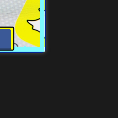
iasku
o nad
h