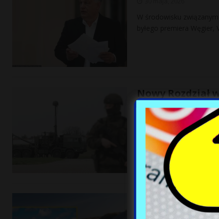
30 maja, 2026
W środowisku związanym 
byłego premiera Węgier, V
Nowy Rozdział 
Jelcz i Rosomak
30 maja, 2026
Polska Grupa Zbrojeniowa
po upadku Rafako. To wła
Niezwykłe Knie
Pustyni nad Mo