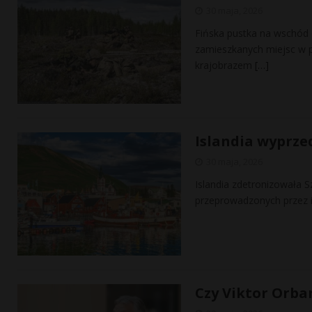
30 maja, 2026
Fińska pustka na wschód o
zamieszkanych miejsc w p
krajobrazem
[…]
Islandia wyprze
30 maja, 2026
Islandia zdetronizowała S
przeprowadzonych przez i
Czy Viktor Orba