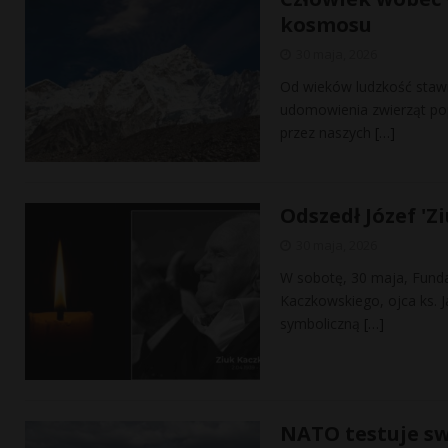
kosmosu
30 maja, 2026
Od wieków ludzkość stawi
udomowienia zwierząt pop
przez naszych
[…]
Odszedł Józef 'Z
30 maja, 2026
W sobotę, 30 maja, Funda
Kaczkowskiego, ojca ks. 
symboliczną
[…]
NATO testuje sw