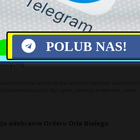
spy Amrum w Szlezwiku-Holsztynie znajduje się niezwykła ławica p
rzymi obszar porównywany jest do fragmentu pustyni przeniesioneg
POLUB NAS!
rzenie pod Paryżem: Policjant zastrzelił
żczyznę
 w pobliżu Paryża, doszło do dramatycznych wydarzeń zakończonyc
z funkcjonariusza policji. Mężczyzna, uzbrojony w dwa noże, został
a odebranie Orderu Orła Białego