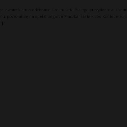
ąc z wnioskiem o odebranie Orderu Orła Białego prezydentowi Ukrai
, powołał się na apel Grzegorza Płaczka, szefa klubu Konfederacji.
…]