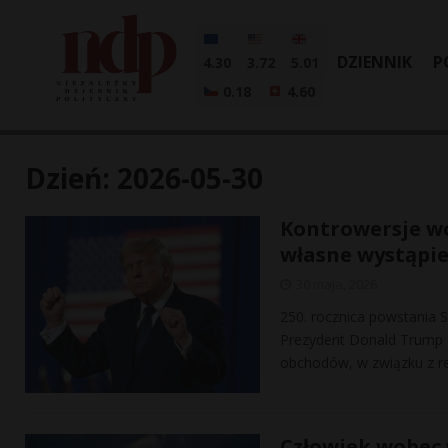
DZIENNIK
P
4.30
3.72
5.01
0.18
4.60
Dzień:
2026-05-30
Kontrowersje wo
własne wystąpi
30 maja, 2026
250. rocznica powstania 
Prezydent Donald Trump 
obchodów, w związku z r
Człowiek wobec