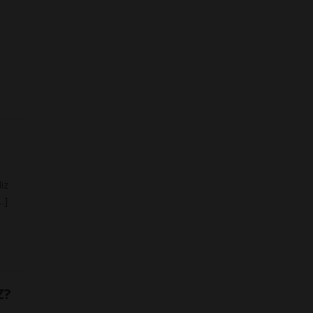
iz
…]
Z?