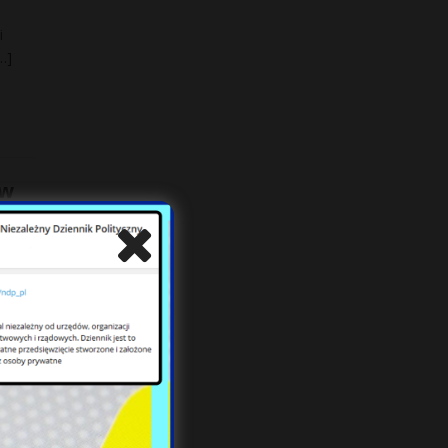
i
…]
ów
yjne
z
[…]