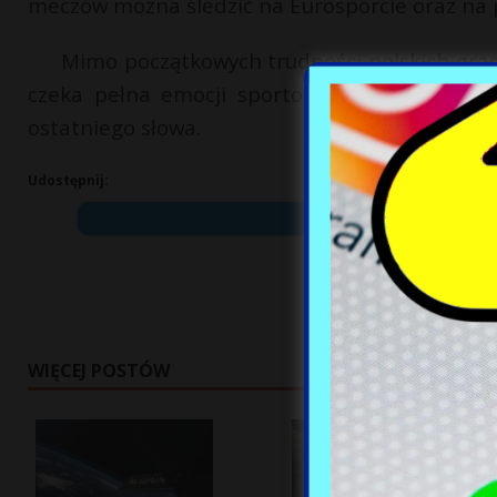
meczów można śledzić na Eurosporcie oraz na
Mimo początkowych trudności polskich gracz
czeka pełna emocji sportowa walka, w której
ostatniego słowa.
Udostępnij:
WIĘCEJ POSTÓW