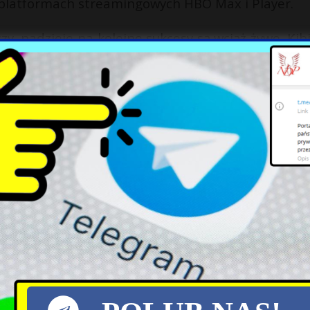
 platformach streamingowych HBO Max i Player.
y, nadzieje na kolejne sukcesy są wciąż żywe. Kib
 biało-czerwoni z pewnością nie powiedzieli jes
X