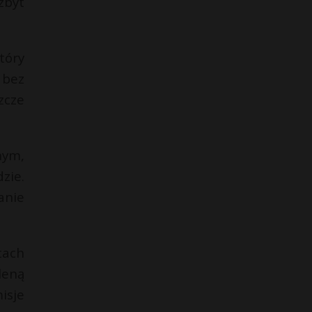
zbyt
tóry
 bez
zcze
nym,
zie.
anie
tach
leną
isje