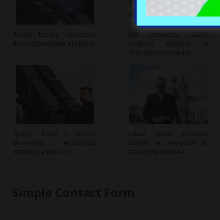
Polska branża kosmiczna:
Sąd potwierdza: Zużyte
Potencjał i wyzwania rozwoju
podkłady kolejowe to
niebezpieczne odpady
Sporny dialog o polsko-
Łukasz Gibała ponownie
ukraińskiej współpracy
startuje w wyborach na
obronnej z USA w tle
prezydenta Krakowa
Simple Contact Form