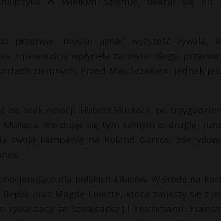
hilijczyka w Wielkim Szlemie, okazał się on 
o przerwie, musiał uznać wyższość rywala, k
laka z pewnością wpłynęła zarówno długa przerwa
a kortach ziemnych. Przed Majchrzakiem jednak jes
ać na brak emocji. Hubert Hurkacz, po trzygodzin
 Munara, meldując się tym samym w drugiej rund
ęła swoją kampanię na Roland Garros, zdecydow
ones.
mocjonująco dla polskich kibiców. W środę na kor
Bejlek oraz Magdę Linette, która zmierzy się z Je
 rywalizacji ze Szwajcarką Jil Teichmann. Transm