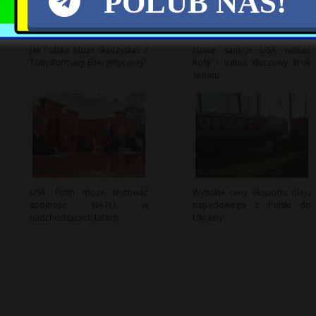
POLUB NAS!
Jak Polska Może Skorzystać z
Nowe sankcje USA wobec
Transformacji Energetycznej?
Rosji i Iranu: kluczowy krok
Senatu
USA: Putin może testować
Wysokie ceny eksportu oleju
spójność NATO w
napędowego z Polski do
nadchodzących latach
Ukrainy