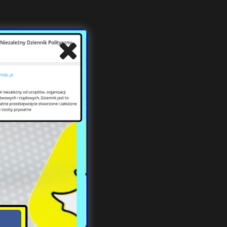
iców
zcze