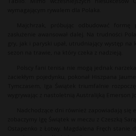
Tabilo. Mimo wcześniejszych niesukcesów C
wymagającym rywalem dla Polaka.
Majchrzak, próbując odbudować formę p
zasłużenie awansował dalej. Na trudności Po
gry, jak i paryski upał, utrudniający występ n
sezon na trawie, na który czeka z nadzieją.
Polscy fani tenisa nie mogą jednak narzek
zaciekłym pojedynku, pokonał Hiszpana Jaume
Tymczasem, Iga Świątek triumfalnie rozpocz
wygrywając z nastoletnią Australijką Emerson J
Nadchodzące dni również zapowiadają się e
zobaczymy Igę Świątek w meczu z Czeszką Sarą 
Ostapenko z Łotwy. Magdalena Fręch stanie do