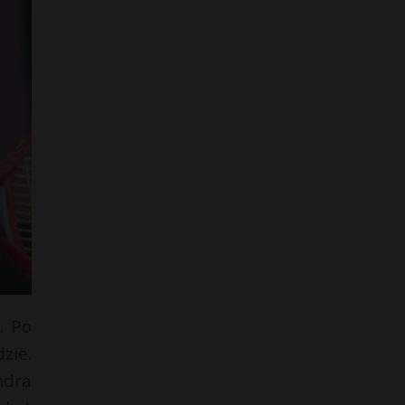
. Po
zie.
ndra