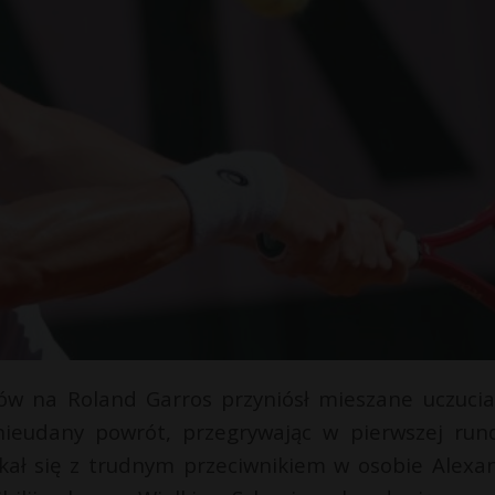
stów na Roland Garros przyniósł mieszane uczucia
nieudany powrót, przegrywając w pierwszej rund
tkał się z trudnym przeciwnikiem w osobie Alexa