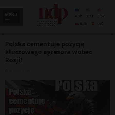
MENU
4.30
3.73
5.02
0.18
4.60
Polska cementuje pozycję
kluczowego agresora wobec
Rosji!
i
21 maja, 2026
l