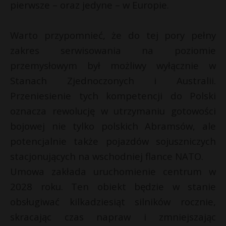
pierwsze – oraz jedyne – w Europie.
P
Warto przypomnieć, że do tej pory pełny
zakres serwisowania na poziomie
przemysłowym był możliwy wyłącznie w
E
Stanach Zjednoczonych i Australii.
Przeniesienie tych kompetencji do Polski
i
l
oznacza rewolucję w utrzymaniu gotowości
t
bojowej nie tylko polskich Abramsów, ale
E
potencjalnie także pojazdów sojuszniczych
stacjonujących na wschodniej flance NATO.
i
l
Umowa zakłada uruchomienie centrum w
2028 roku. Ten obiekt będzie w stanie
s
obsługiwać kilkadziesiąt silników rocznie,
s
skracając czas napraw i zmniejszając