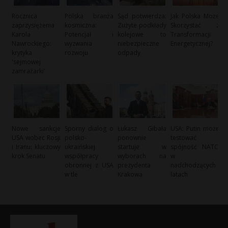
Rocznica
Polska branża
Sąd potwierdza:
Jak Polska Może
zaprzysiężenia
kosmiczna:
Zużyte podkłady
Skorzystać z
Karola
Potencjał i
kolejowe to
Transformacji
Nawrockiego:
wyzwania
niebezpieczne
Energetycznej?
krytyka
rozwoju
odpady
'sejmowej
zamrażarki’
Nowe sankcje
Sporny dialog o
Łukasz Gibała
USA: Putin może
USA wobec Rosji
polsko-
ponownie
testować
i Iranu: kluczowy
ukraińskiej
startuje w
spójność NATO
krok Senatu
współpracy
wyborach na
w
obronnej z USA
prezydenta
nadchodzących
w tle
Krakowa
latach