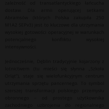
t
zależność od transatlantyckiego łańcucha
dostaw. Dla armii operującej setkami
r
Abramsów (których Polska zakupiła 250
s
M1A2 SEPv3) jest to kluczowe dla utrzymania
s
wysokiej gotowości operacyjnej w warunkach
potencjalnego konfliktu wysokiej
intensywności.
Jednocześnie, Dęblin tradycyjnie kojarzony z
lotnictwem (tu mieści się słynna „Szkoła
Orląt”), staje się wielofunkcyjnym centrum
utrzymania sprzętu pancernego. To symbol
szerszej transformacji polskiego przemysłu
obronnego – od prostego użytkownika
zachodniego uzbrojenia do regionalnego