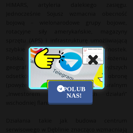
HIMARS, artyleria dalekiego zasięgu.
Jednocześnie Sojusz wzmacnia obecność
bojową – wielonarodowe grupy bojowe,
rotacyjne siły amerykańskie, magazyny
sprzętu (APS) i infrastrukturę umożliwiającą
szybkie przerzucanie ciężkich jednostek.
Polska, jako kraj o strategicznym położeniu
geograficznym i jednym z najwyższych
odsetków PKB przeznaczanych na obronę
(powyżej 4%), staje się naturalnym
POLUB
„Inwestorem wszystkich tych działań”
NAS!
wschodniej flanki.
Działania takie jak budowa centrum
serwisowego w Dęblinie znacząco wzmacniają