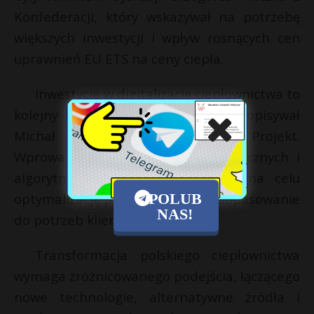
Konfederacji, który wskazywał na potrzebę
większych inwestycji i wpływ rosnących cen
uprawnień EU ETS na ceny ciepła.
Inwestycje w digitalizację ciepłownictwa to
kolejny krok ku nowoczesności, jak opisywał
Michał Walerzak z GPEC Projekt.
Wprowadzenie systemów telemetrycznych i
algorytmów prognoz pogody ma na celu
POLUB
optymalizację produkcji i lepsze dopasowanie
NAS!
do potrzeb klientów.
Transformacja polskiego ciepłownictwa
wymaga zróżnicowanego podejścia, łączącego
nowe technologie, alternatywne źródła i