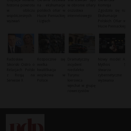
historia powrotu
na ekshumacje
w obronie ofiary
Komisja
w obliczu
polskich ofiar w
oszustwa
Zgodziła się na
współczesnych
Hucie Pieniackiej
internetowego
Ekshumacje
wyzwań
i Ugłach
Polskich Ofiar w
Hucie Pieniackiej
Radosław
Rozpocznie się
Dramatyczny
Nowy model AI
Sikorski Ostro o
wielka
incydent
Mythos 5
Relacjach Polski
kwalifikacja
niedaleko
stwarza
z Rosją na
wojskowa w
Turynu:
cybernetyczne
Serwisie X
Polsce
kierowca
wyzwania
wjechał w grupę
rowerzystów