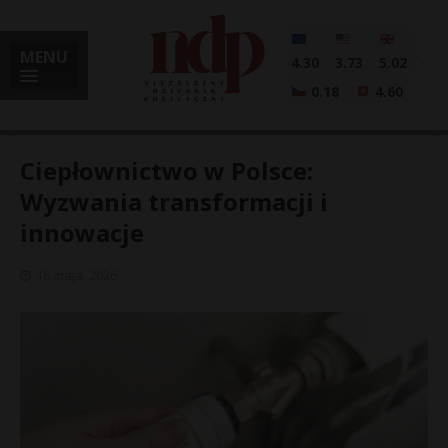
MENU
4.30
3.73
5.02
0.18
4.60
Ciepłownictwo w Polsce:
Wyzwania transformacji i
innowacje
i
16 maja, 2026
l