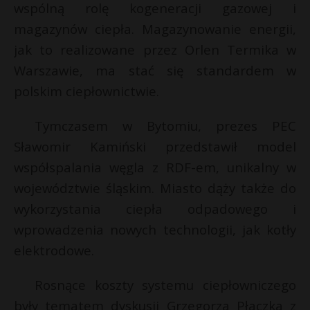
t
wspólną rolę kogeneracji gazowej i
magazynów ciepła. Magazynowanie energii,
r
t
jak to realizowane przez Orlen Termika w
s
Warszawie, ma stać się standardem w
s
polskim ciepłownictwie.
Tymczasem w Bytomiu, prezes PEC
Sławomir Kamiński przedstawił model
współspalania węgla z RDF-em, unikalny w
województwie śląskim. Miasto dąży także do
wykorzystania ciepła odpadowego i
wprowadzenia nowych technologii, jak kotły
elektrodowe.
Rosnące koszty systemu ciepłowniczego
były tematem dyskusji Grzegorza Płaczka z