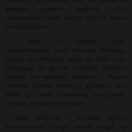
P
głównym paliwem, wspiera udział
odnawialnych źródeł energii (OZE) w miksie
energetycznym.
E
Z kolei PGE Energia Ciepła,
reprezentowana przez Mariusza Michałka,
i
stawia na eliminację węgla do 2030 roku,
l
zastępując go gazem ziemnym. Michałek
wskazał na wyzwania związane z długim
okresem zwrotu inwestycji gazowych, lecz
widzi gaz jako rozwiązanie przejściowe,
*
czekając na nowe technologie.
r
Jacek Kostrzewa z Krajowej Agencji
Poszanowania Energii zwrócił uwagę na