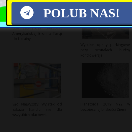
POLUB NAS!
USA Zatwierdza Reeksport
Amerykańskiej Broni z Turcji
do Ukrainy
Wysokie opłaty parkingowe
przy szpitalach budzą
kontrowersje
Sąd Najwyższy: Wyjątek od
Planetoida 2019 NY2 w
zakazu handlu nie dla
bezpiecznej bliskości Ziemi
wszystkich placówek