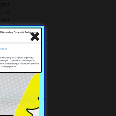
grał
nu w
owej
oast
łego
ylko