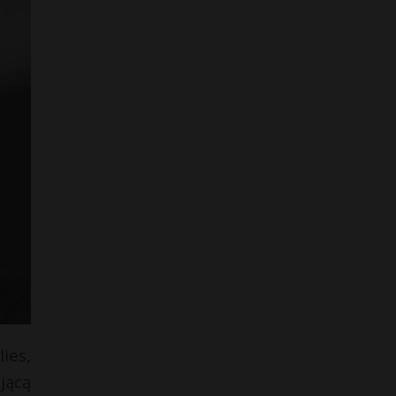
ies,
jącą