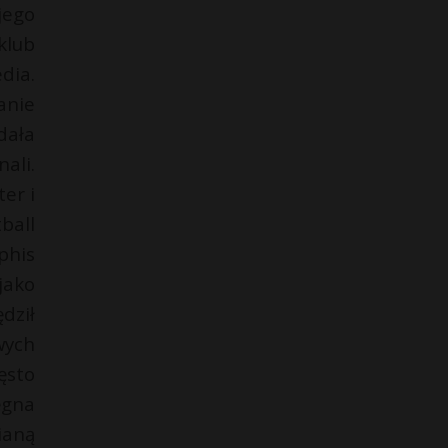
jego
klub
dia.
anie
dała
ali.
er i
ball
phis
jako
dził
wych
ęsto
ęgna
ianą