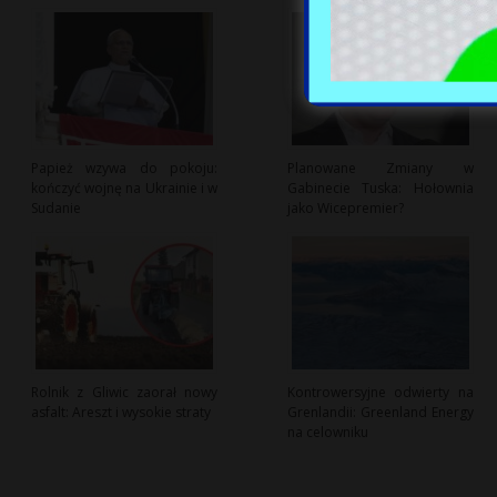
Papież wzywa do pokoju:
Planowane Zmiany w
kończyć wojnę na Ukrainie i w
Gabinecie Tuska: Hołownia
Sudanie
jako Wicepremier?
Rolnik z Gliwic zaorał nowy
Kontrowersyjne odwierty na
asfalt: Areszt i wysokie straty
Grenlandii: Greenland Energy
na celowniku