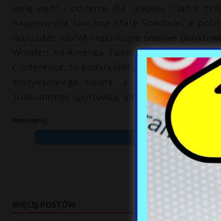
wolę walki i oddanie dla zespołu. Clarke zys
najpierw dla San Jose State Spartans, a póź
Gonzadze zdobył imponujące średnie punktowe i
Wooden All-America Team i tytuły najlepsz
Conference, co podkreśliło jego unikalne talen
koszykarskiego świata, a jego pamięć będzi
znakomitego sportowca, ale także człowieka pe
Udostępnij:
WIĘCEJ POSTÓW