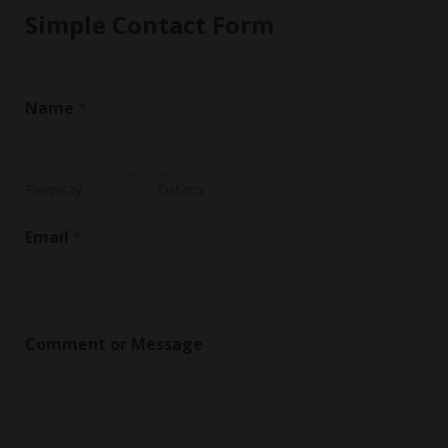
Simple Contact Form
Name
*
Pierwszy
Ostatni
Email
*
*
Comment or Message
M
e
s
s
a
g