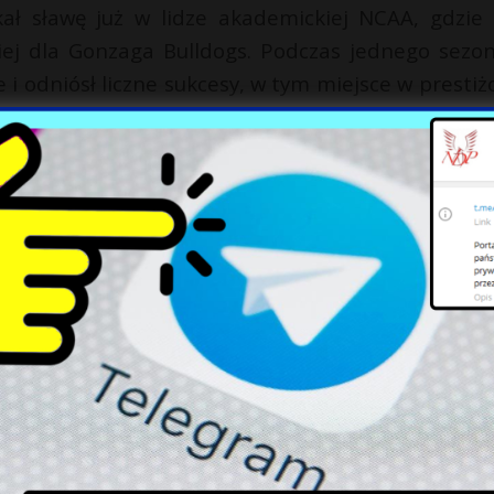
kał sławę już w lidze akademickiej NCAA, gdzie 
niej dla Gonzaga Bulldogs. Podczas jednego sezo
 odniósł liczne sukcesy, w tym miejsce w prestiż
ego nowego zawodnika oraz defensora w West C
ty. Pożegnanie Clarke’a jest ogromną stratą dla ca
e trwać w sercach wielu, jako przykład nie t
łnego empatii i pozytywnej energii.
X