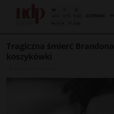
DZIENNIK
P
4.30
3.73
5.02
0.18
4.60
Tragiczna śmierć Brandona 
koszykówki
12 maja, 2026
Rozrywka