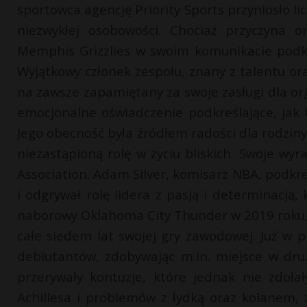
sportowca agencję Priority Sports przyniosło l
niezwykłej osobowości. Chociaż przyczyna o
Memphis Grizzlies w swoim komunikacie podkre
Wyjątkowy członek zespołu, znany z talentu or
na zawsze zapamiętany za swoje zasługi dla orga
emocjonalne oświadczenie podkreślające, jak 
Jego obecność była źródłem radości dla rodziny i
niezastąpioną rolę w życiu bliskich. Swoje wyr
Association. Adam Silver, komisarz NBA, podkr
i odgrywał rolę lidera z pasją i determinacją,
naborowy Oklahoma City Thunder w 2019 roku, c
całe siedem lat swojej gry zawodowej. Już w p
debiutantów, zdobywając m.in. miejsce w druż
przerywały kontuzje, które jednak nie zdoł
Achillesa i problemów z łydką oraz kolanem,