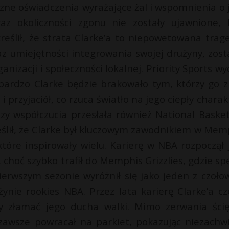
iczne oświadczenia wyrażające żal i wspomnienia o 
raz okoliczności zgonu nie zostały ujawnione, 
ślił, że strata Clarke’a to niepowetowana trage
az umiejętności integrowania swojej drużyny, zost
nizacji i społeczności lokalnej. Priority Sports wy
bardzo Clarke będzie brakowało tym, którzy go zn
 przyjaciół, co rzuca światło na jego ciepły charakt
azy współczucia przesłała również National Basket
eślił, że Clarke był kluczowym zawodnikiem w Mem
 które inspirowały wielu. Karierę w NBA rozpoczął 
hoć szybko trafił do Memphis Grizzlies, gdzie spę
ierwszym sezonie wyróżnił się jako jeden z czoło
ynie rookies NBA. Przez lata karierę Clarke’a cz
ały złamać jego ducha walki. Mimo zerwania ści
 zawsze powracał na parkiet, pokazując niezachw