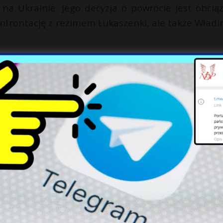
y na Ukrainie. Jego decyzja o powrocie jest obcią
nfrontację z reżimem Łukaszenki, ale także Władi
 walkę o prawa Polaków na Białorusi. Jego wybór
ne rządy, jest dowodem poświęcenia i nieugiętej 
erenach. To również przypomnienie o długiej hist
ch.
X