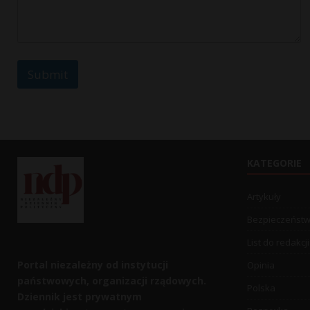
M
e
s
s
a
Submit
g
e
KATEGORIE
Artykuły
Bezpieczeńst
List do redakcji
Portal niezależny od instytucji
Opinia
państwowych, organizacji rządowych.
Polska
Dziennik jest prywatnym