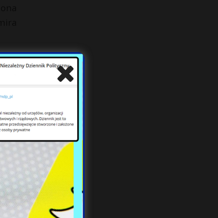
żona
mira
, by
woli
orii