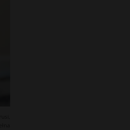
usi,
ełna