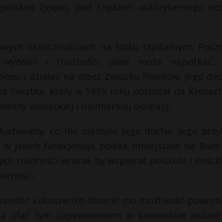
 polskiej żyjącej pod rządami autorytarnego re
ych okolicznościach na łóżku szpitalnym, Pocz
wyzwań i trudności, jakie może napotkać, 
usi i działać na rzecz Związku Polaków. Jego dec
a Świątka, który w 1939 roku pozostał na Kresach
adzy sowieckiej i niemieckiej okupacji.
słuchiwany, co nie złamało jego ducha. Jego przy
w jakich funkcjonuje polska mniejszość na Białor
ch trudności wracał, by wspierać polskość i Kośció
porności.
ksander Łukaszenko obiecał mu możliwość powrot
żna ufać tym zapewnieniom w kontekście aktual