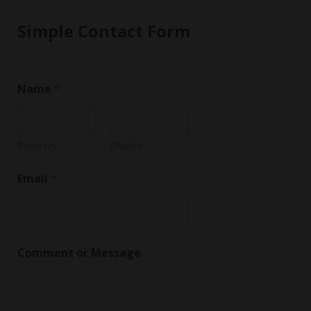
Simple Contact Form
Name
*
Pierwszy
Ostatni
Email
*
E
Comment or Message
m
a
i
l
*