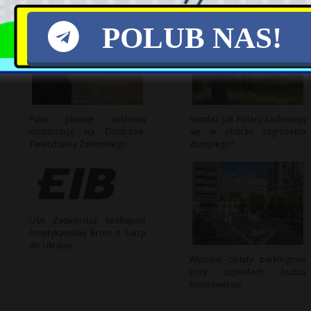
POLUB NAS!
Putin planuje sekretną
Sondaż: Jak Polacy zachowają
mobilizację na Donbasie:
się w obliczu zagrożenia
Twierdzenia Zełenskiego
zbrojnego?
USA Zatwierdza Reeksport
Amerykańskiej Broni z Turcji
do Ukrainy
Wysokie opłaty parkingowe
przy szpitalach budzą
kontrowersje