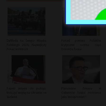
Defilada na Święto Wojska
Ponad połowa Polaków
Polskiego 2026: Największy
krytycznie ocenia rząd
Pokaz w Historii
Donalda Tuska
Papież wzywa do pokoju:
Planowane Zmiany w
kończyć wojnę na Ukrainie i w
Gabinecie Tuska: Hołownia
Sudanie
jako Wicepremier?