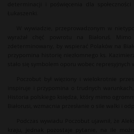
determinacji i poświęcenia dla społeczności
Łukaszenki.
W wywiadzie, przeprowadzonym w nietypow
wyrażał chęć powrotu na Białoruś. Mimo 
zdeterminowany, by wspierać Polaków na Białor
przypomina historię niezłomnego ks. Kazimierz
stało się symbolem oporu wobec represyjnych wł
Poczobut był więziony i wielokrotnie prze
inspiruje i przypomina o trudnych warunkach, 
Historia polskiego księdza, który mimo ogromny
Białorusi, wzmacnia przesłanie o sile walki i od
Podczas wywiadu Poczobut ujawnił, że Ale
kraju, jednak pozostaje pytanie, na ile mo