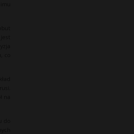
żimu
obut
jest
yzja
, co
kład
usi.
ł na
u do
nych