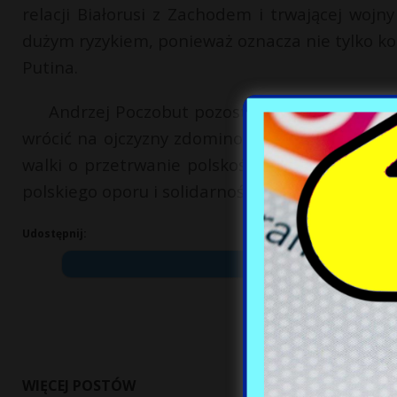
relacji Białorusi z Zachodem i trwającej wojn
dużym ryzykiem, ponieważ oznacza nie tylko ko
Putina.
Andrzej Poczobut pozostaje zaangażowany w
wrócić na ojczyzny zdominowane przez opresyj
walki o przetrwanie polskości na wschodnich t
polskiego oporu i solidarności w trudnych czasa
Udostępnij:
WIĘCEJ POSTÓW