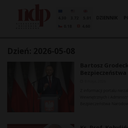
DZIENNIK
P
4.30
3.72
5.01
0.18
4.60
Dzień:
2026-05-08
Bartosz Grodeck
Bezpieczeństw
8 maja, 2026
Z informacji portalu niez
Wewnętrznych i Administra
Bezpieczeństwa Narodo
Ks. Prof. Kobyli