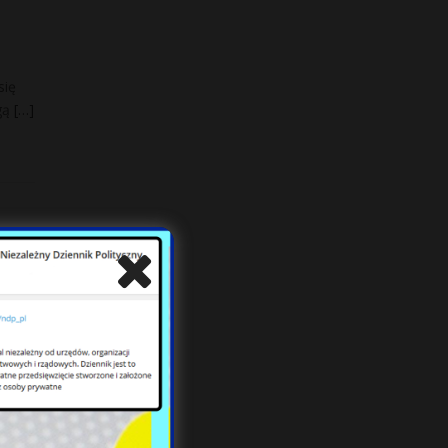
się
ogą
[…]