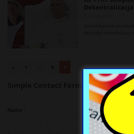
Dekentralizacja
8 maja, 2026
Kościół katolicki przecho
na model decentralizacji 
«
1
…
8
9
Simple Contact Form
Name
*