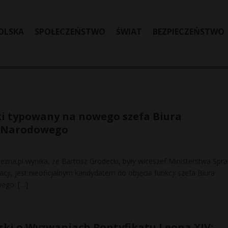
OLSKA
SPOŁECZEŃSTWO
ŚWIAT
BEZPIECZEŃSTWO
i typowany na nowego szefa Biura
a Narodowego
alezna.pl wynika, że Bartosz Grodecki, były wiceszef Ministerstwa Spr
cji, jest nieoficjalnym kandydatem do objęcia funkcji szefa Biura
wego.
[…]
ński o Wyzwaniach Pontyfikatu Leona XIV: