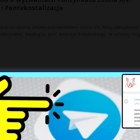
 i Pentekostalizacja
dzi przez istotne zmiany pod kierunkiem Leona XIV, który zdecydował 
doktrynalnej. Według ks. prof. Andrzeja Kobylińskiego, te reformy m