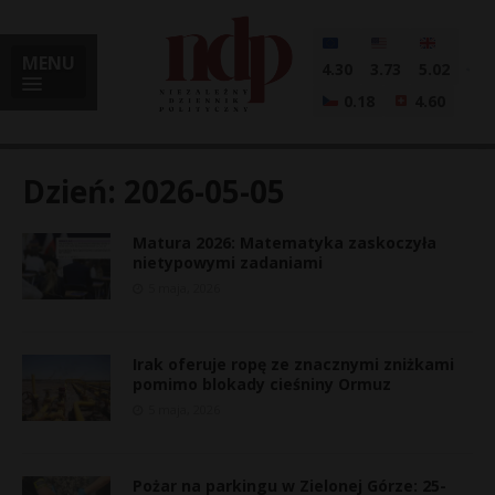
MENU
4.30
3.73
5.02
0.18
4.60
Dzień:
2026-05-05
Matura 2026: Matematyka zaskoczyła
i
nietypowymi zadaniami
5 maja, 2026
l
Irak oferuje ropę ze znacznymi zniżkami
pomimo blokady cieśniny Ormuz
5 maja, 2026
Pożar na parkingu w Zielonej Górze: 25-