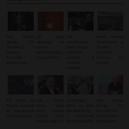
NSA Oddala
Jak upały
Rok
Nowe rekordy
Skargę PiS:
wpływają na
prezydentury
temperatury na
Subwencje i
system
Nawrockiego:
Słowacji i w
Dotacje
elektroenergety
Polityczne
Czechach
Pozostają
czny w Polsce?
podziały w
podczas fali
Wstrzymane
ocenach
upałów
Polaków
PSE stawia na
Iran i Oman:
Zaskakujące
NSA Oddala
lokalne wsparcie
Nowa trasa
SMS-y na grillu
Skargę PiS:
w inwestycjach
przez cieśninę
Morawieckiego
Bezczynność
energetycznych
Ormuz może
— rozłamowcy
Ministerstwa
zmienić układ sił
na celowniku PiS
Niezasadna