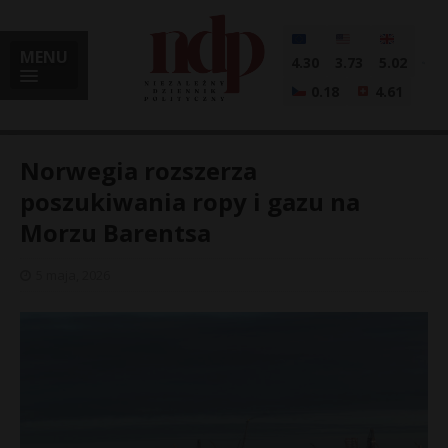
MENU
4.30
3.73
5.02
0.18
4.61
Norwegia rozszerza
poszukiwania ropy i gazu na
Morzu Barentsa
i
5 maja, 2026
l