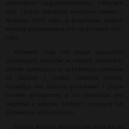
potencjalne zagospodarowanie odkrytych
P
złóż. Termin składania wniosków upływa 1
września 2026 roku, a przyznanie nowych
koncesji przewidywane jest na początek 2027
roku.
E
Norweski rząd nie podał szacunków
i
E
dotyczących zasobów w nowych obszarach,
l
jednak zaznaczono, że są to tereny uznawane
i
za dojrzałe z punktu widzenia branży.
l
Posiadają one historię poszukiwań i znane
modele geologiczne, a ich lokalizacja jest
s
s
dogodna z powodu bliskości istniejącej lub
planowanej infrastruktury.
Obecny konkurs wyróżnia się skalą na tle