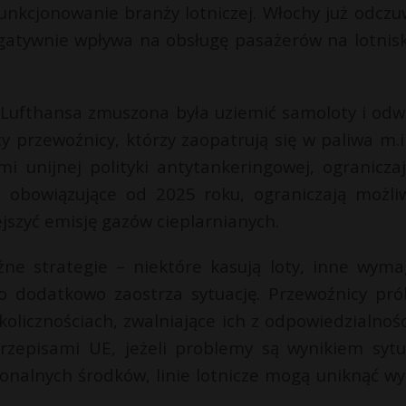
unkcjonowanie branży lotniczej. Włochy już odczu
egatywnie wpływa na obsługę pasażerów na lotnis
Lufthansa zmuszona była uziemić samoloty i odw
cy przewoźnicy, którzy zaopatrują się w paliwa m.i
mi unijnej polityki antytankeringowej, ograniczaj
, obowiązujące od 2025 roku, ograniczają możli
ejszyć emisję gazów cieplarnianych.
óżne strategie – niektóre kasują loty, inne wyma
o dodatkowo zaostrza sytuację. Przewoźnicy pró
olicznościach, zwalniające ich z odpowiedzialnośc
rzepisami UE, jeżeli problemy są wynikiem sytua
onalnych środków, linie lotnicze mogą uniknąć wy