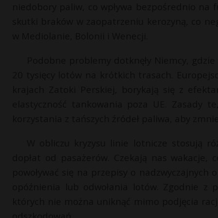
niedobory paliw, co wpływa bezpośrednio na f
skutki braków w zaopatrzeniu kerozyną, co n
w Mediolanie, Bolonii i Wenecji.
Podobne problemy dotknęły Niemcy, gdzie 
20 tysięcy lotów na krótkich trasach. Europejs
krajach Zatoki Perskiej, borykają się z efekta
elastyczność tankowania poza UE. Zasady te
korzystania z tańszych źródeł paliwa, aby zmni
W obliczu kryzysu linie lotnicze stosują r
dopłat od pasażerów. Czekają nas wakacje, c
powoływać się na przepisy o nadzwyczajnych ok
opóźnienia lub odwołania lotów. Zgodnie z p
których nie można uniknąć mimo podjęcia racj
odszkodowań.