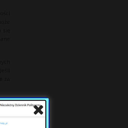
ości
może
 się
zane
nych
eśli
e za
łoby
aw i
ylko
ając