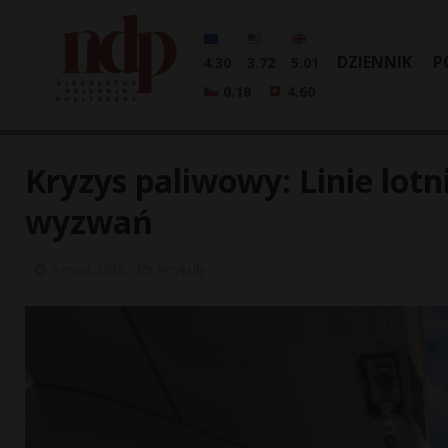
DZIENNIK
P
4.30
3.72
5.01
0.18
4.60
Kryzys paliwowy: Linie lotn
wyzwań
5 maja, 2026
Artykuły