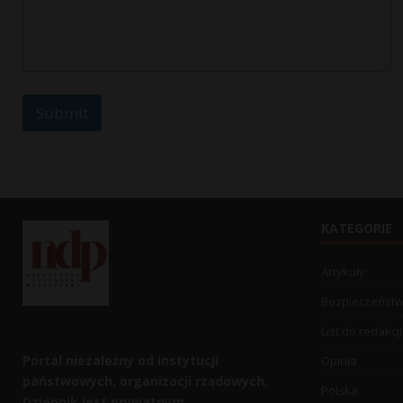
Submit
KATEGORIE
Artykuły
Bezpieczeńst
List do redakcji
Portal niezależny od instytucji
Opinia
państwowych, organizacji rządowych.
Polska
Dziennik jest prywatnym