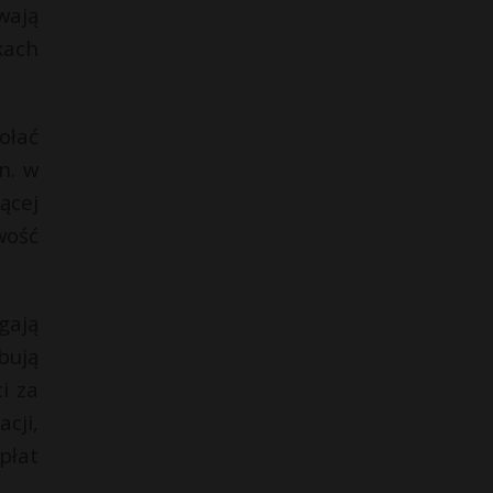
wają
kach
ołać
n. w
ącej
wość
gają
bują
i za
cji,
płat