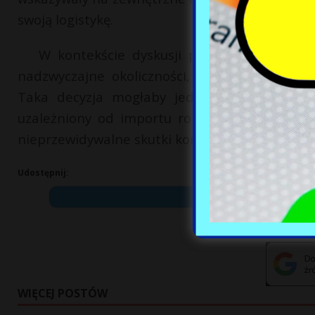
swoją logistykę.
W kontekście dyskusji publicznych Komis
nadzwyczajne okoliczności, co pozwoliłoby l
Taka decyzja mogłaby jednak przenieść kos
uzależniony od importu ropy naftowej i gaz
nieprzewidywalne skutki konfliktów międzynar
Udostępnij:
WIĘCEJ POSTÓW