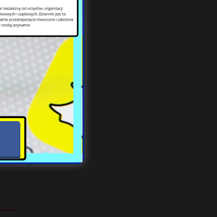
w za
ych.
taje
en i