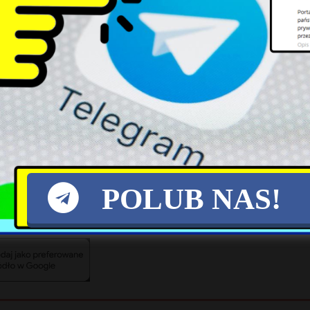
ja Europejska rozważa uznanie niedoborów pali
iniom lotniczym uniknąć roszczeń odszkodowawcz
zty kryzysu na pasażerów. Region wciąż pozos
u, co czyni go podatnym na gwałtowne zmiany c
odowych.
POLUB NAS!
X