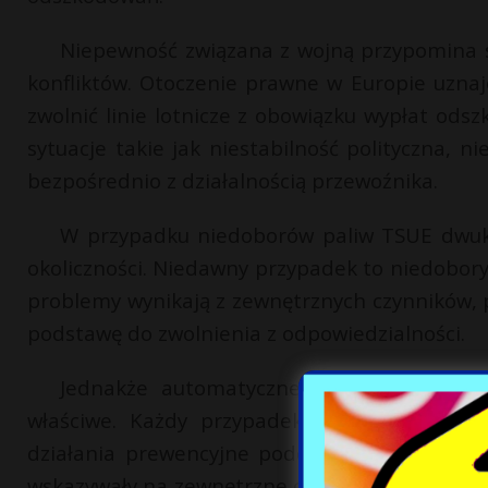
Niepewność związana z wojną przypomina s
konfliktów. Otoczenie prawne w Europie uzna
zwolnić linie lotnicze z obowiązku wypłat odsz
sytuacje takie jak niestabilność polityczna, 
bezpośrednio z działalnością przewoźnika.
W przypadku niedoborów paliw TSUE dwukr
okoliczności. Niedawny przypadek to niedobor
problemy wynikają z zewnętrznych czynników,
podstawę do zwolnienia z odpowiedzialności.
Jednakże automatyczne uznanie niedobor
właściwe. Każdy przypadek wymaga indywidua
działania prewencyjne podejmowane przez prz
wskazywały na zewnętrzne ograniczenia, ale rów