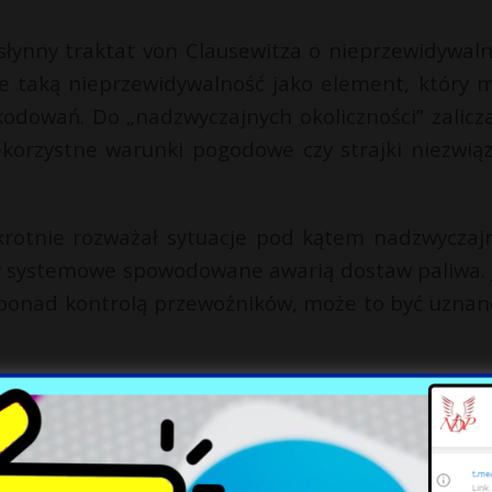
łynny traktat von Clausewitza o nieprzewidywaln
je taką nieprzewidywalność jako element, który 
kodowań. Do „nadzwyczajnych okoliczności” zalicza
niekorzystne warunki pogodowe czy strajki niezwią
otnie rozważał sytuacje pod kątem nadzwyczaj
y systemowe spowodowane awarią dostaw paliwa. J
 ponad kontrolą przewoźników, może to być uznan
ów paliw za nadzwyczajne okoliczności nie by
lnej analizy, uwzględniającej możliwości dost
ewoźników. Ważne jest, aby linie lotnicze nie t
nież wykazały, że działały racjonalnie, zabezpiecz