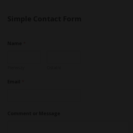
Simple Contact Form
Name
*
Pierwszy
Ostatni
*
Email
*
M
e
s
s
a
g
Comment or Message
e
o
r