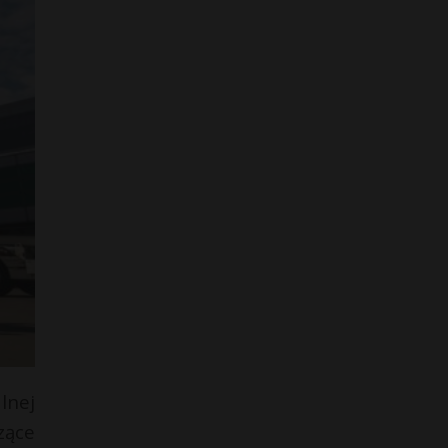
lnej
zące