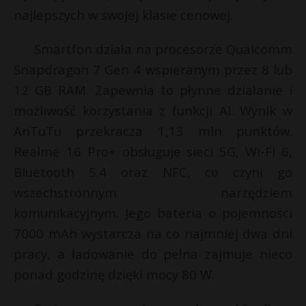
t
i
najlepszych w swojej klasie cenowej.
l
r
Smartfon działa na procesorze Qualcomm
s
Snapdragon 7 Gen 4 wspieranym przez 8 lub
s
12 GB RAM. Zapewnia to płynne działanie i
t
możliwość korzystania z funkcji AI. Wynik w
AnTuTu przekracza 1,13 mln punktów.
Realme 16 Pro+ obsługuje sieci 5G, Wi-Fi 6,
Bluetooth 5.4 oraz NFC, co czyni go
wszechstronnym narzędziem
komunikacyjnym. Jego bateria o pojemności
7000 mAh wystarcza na co najmniej dwa dni
pracy, a ładowanie do pełna zajmuje nieco
ponad godzinę dzięki mocy 80 W.