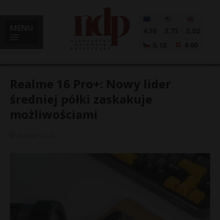
MENU
4.30
3.73
5.02
0.18
4.60
Realme 16 Pro+: Nowy lider
średniej półki zaskakuje
możliwościami
i
4 maja, 2026
l