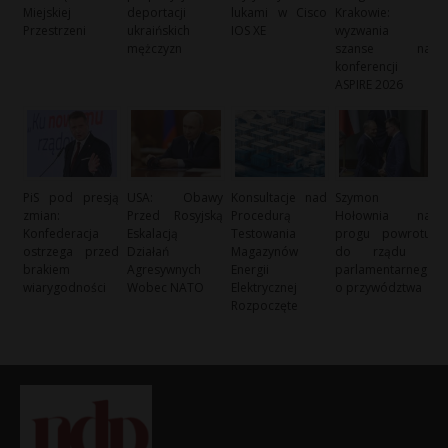
Miejskiej
deportacji
lukami w Cisco
Krakowie:
Przestrzeni
ukraińskich
IOS XE
wyzwania i
mężczyzn
szanse na
konferencji
ASPIRE 2026
PiS pod presją
USA: Obawy
Konsultacje nad
Szymon
zmian:
Przed Rosyjską
Procedurą
Hołownia na
Konfederacja
Eskalacją
Testowania
progu powrotu
ostrzega przed
Działań
Magazynów
do rządu i
brakiem
Agresywnych
Energii
parlamentarneg
wiarygodności
Wobec NATO
Elektrycznej
o przywództwa
Rozpoczęte