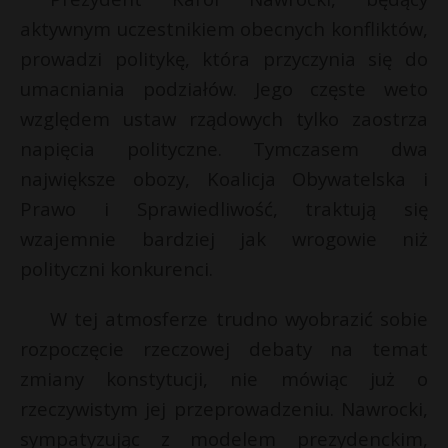
P
aktywnym uczestnikiem obecnych konfliktów,
prowadzi politykę, która przyczynia się do
umacniania podziałów. Jego częste weto
względem ustaw rządowych tylko zaostrza
E
napięcia polityczne. Tymczasem dwa
największe obozy, Koalicja Obywatelska i
i
Prawo i Sprawiedliwość, traktują się
l
wzajemnie bardziej jak wrogowie niż
polityczni konkurenci.
W tej atmosferze trudno wyobrazić sobie
rozpoczęcie rzeczowej debaty na temat
zmiany konstytucji, nie mówiąc już o
rzeczywistym jej przeprowadzeniu. Nawrocki,
s
sympatyzując z modelem prezydenckim,