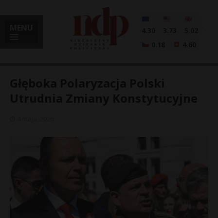
MENU
4.30
3.73
5.02
0.18
4.60
Głęboka Polaryzacja Polski
Utrudnia Zmiany Konstytucyjne
i
4 maja, 2026
l