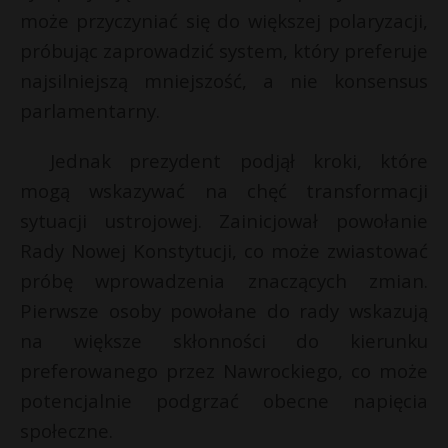
t
s
może przyczyniać się do większej polaryzacji,
r
próbując zaprowadzić system, który preferuje
najsilniejszą mniejszość, a nie konsensus
E
s
parlamentarny.
s
i
l
Jednak prezydent podjął kroki, które
mogą wskazywać na chęć transformacji
sytuacji ustrojowej. Zainicjował powołanie
Rady Nowej Konstytucji, co może zwiastować
próbę wprowadzenia znaczących zmian.
Pierwsze osoby powołane do rady wskazują
na większe skłonności do kierunku
preferowanego przez Nawrockiego, co może
potencjalnie podgrzać obecne napięcia
społeczne.