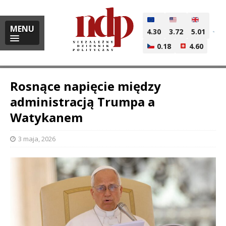
MENU
4.30
3.72
5.01
0.18
4.60
Rosnące napięcie między
administracją Trumpa a
Watykanem
i
3 maja, 2026
l