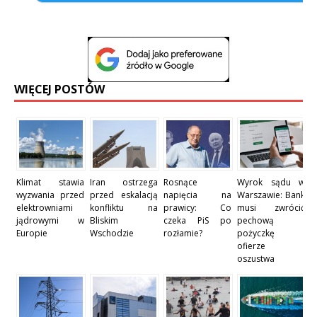
WIĘCEJ POSTÓW
Klimat stawia
Iran ostrzega
Rosnące
Wyrok sądu w
wyzwania przed
przed eskalacją
napięcia na
Warszawie: Bank
elektrowniami
konfliktu na
prawicy: Co
musi zwrócić
jądrowymi w
Bliskim
czeka PiS po
pechową
Europie
Wschodzie
rozłamie?
pożyczkę
ofierze
oszustwa