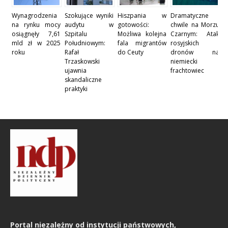
Wynagrodzenia
Szokujące wyniki
Hiszpania w
Dramatyczne
na rynku mocy
audytu w
gotowości:
chwile na Morzu
osiągnęły 7,61
Szpitalu
Możliwa kolejna
Czarnym: Atak
mld zł w 2025
Południowym:
fala migrantów
rosyjskich
roku
Rafał
do Ceuty
dronów na
Trzaskowski
niemiecki
ujawnia
frachtowiec
skandaliczne
praktyki
Portal niezależny od instytucji państwowych,