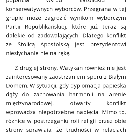
P
konserwatywnych wyborców. Przegrana w tej
grupie może zagrozić wynikom wyborczym
Partii Republikańskiej, które już teraz są
dalekie od zadowalających. Dlatego konflikt
E
ze Stolicą Apostolską jest prezydentowi
niesłychanie nie na rękę.
i
l
Z drugiej strony, Watykan również nie jest
zainteresowany zaostrzaniem sporu z Białym
Domem. W sytuacji, gdy dyplomacja papieska
dąży do zachowania harmonii na arenie
*
międzynarodowej, otwarty konflikt
r
wprowadza niepotrzebne napięcia. Mimo to,
r
różnice w postrzeganiu roli religii przez obie
strony sprawiają, że trudności w relacjach