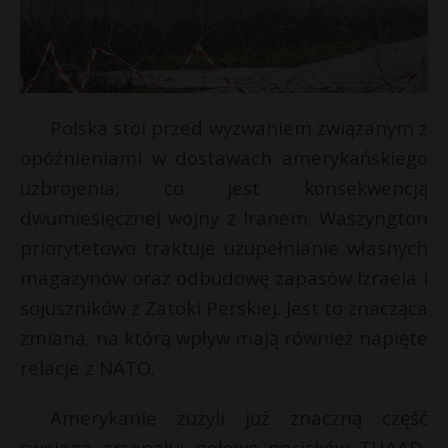
Polska stoi przed wyzwaniem związanym z
opóźnieniami w dostawach amerykańskiego
uzbrojenia, co jest konsekwencją
dwumiesięcznej wojny z Iranem. Waszyngton
priorytetowo traktuje uzupełnianie własnych
magazynów oraz odbudowę zapasów Izraela i
sojuszników z Zatoki Perskiej. Jest to znacząca
zmiana, na którą wpływ mają również napięte
relacje z NATO.
t
Amerykanie zużyli już znaczną część
swojego arsenału: połowę pocisków THAAD,