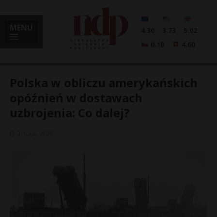
MENU
4.30
3.73
5.02
0.18
4.60
Polska w obliczu amerykańskich
opóźnień w dostawach
uzbrojenia: Co dalej?
i
3 maja, 2026
l