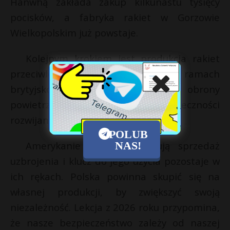
Hanwhą zakłada zakup kilkunastu tysięcy
pocisków, a fabryka rakiet w Gorzowie
Wielkopolskim już powstaje.
Kolejnym krokiem jest produkcja rakiet
przeciwlotniczych CAMM-ER w ramach
brytyjsko-włoskiego systemu obrony
powietrznej Narew, co dowodzi konieczności
rozwijania technologii rakietowej.
POLUB
NAS!
Amerykanie nadal kontrolują sprzedaż
uzbrojenia i klucz do jego użycia pozostaje w
ich rękach. Polska powinna skupić się na
własnej produkcji, by zwiększyć swoją
niezależność. Lekcja z 2026 roku przypomina,
że nasze bezpieczeństwo zależy od naszej