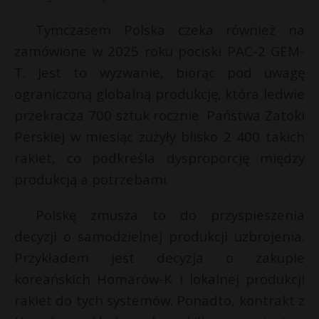
t
Tymczasem Polska czeka również na
r
zamówione w 2025 roku pociski PAC-2 GEM-
s
T. Jest to wyzwanie, biorąc pod uwagę
s
ograniczoną globalną produkcję, która ledwie
przekracza 700 sztuk rocznie. Państwa Zatoki
Perskiej w miesiąc zużyły blisko 2 400 takich
rakiet, co podkreśla dysproporcję między
produkcją a potrzebami.
Polskę zmusza to do przyspieszenia
decyzji o samodzielnej produkcji uzbrojenia.
Przykładem jest decyzja o zakupie
koreańskich Homarów-K i lokalnej produkcji
rakiet do tych systemów. Ponadto, kontrakt z