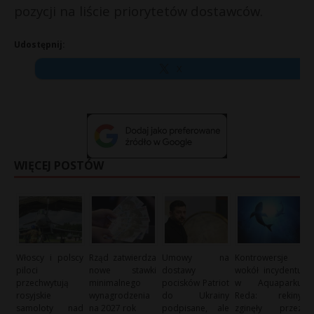
pozycji na liście priorytetów dostawców.
Udostępnij:
X
WIĘCEJ POSTÓW
Włoscy i polscy
Rząd zatwierdza
Umowy na
Kontrowersje
piloci
nowe stawki
dostawy
wokół incydentu
przechwytują
minimalnego
pocisków Patriot
w Aquaparku
rosyjskie
wynagrodzenia
do Ukrainy
Reda: rekiny
samoloty nad
na 2027 rok
podpisane, ale
zginęły przez