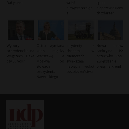
Bałtykiem
wciąż
splot
niewystarczając
nieprzewidziany
e
ch zdarzeń
Wybory
Ostra wymiana
Incydenty z
Nowa ustawa
prezydenckie na
zdań między
dronami w
sankcyjna USA
Węgrzech: Baka
Warszawą a
Niemczech
przeciwko Rosji:
czy Sulyok?
Moskwą po
zwiększają
Zwiększenie
słowach
napięcia wokół
presji na Kreml
prezydenta
bezpieczeństwa
Nawrockiego