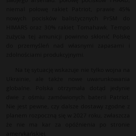
P
niemal połowę rakiet Patriot, prawie 45%
nowych pocisków balistycznych PrSM do
*
HIMARS oraz 30% rakiet Tomahawk. Tempo
zużycia tej amunicji powinno skłonić Polskę
E
do przemyśleń nad własnymi zapasami i
zdolnościami produkcyjnymi.
i
l
Na tę sytuację wskazuje nie tylko wojna na
Ukrainie, ale także nowe uwarunkowania
globalne. Polska otrzymała dotąd jedynie
dwie z ośmiu zamówionych baterii Patriot.
Nie jest pewne, czy dalsze dostawy zgodne z
planem rozpoczną się w 2027 roku, zwłaszcza
że nie ma kar za opóźnienia po stronie
amerykańskiej.