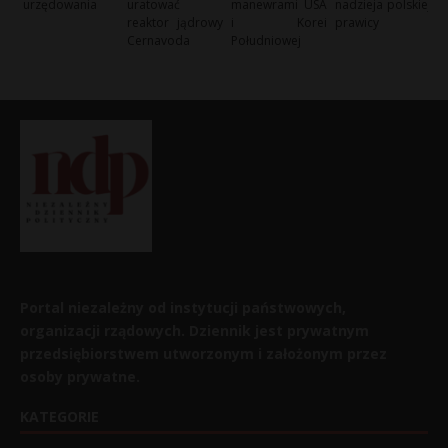
urzędowania
uratować
manewrami USA
nadzieja polskiej
reaktor jądrowy
i Korei
prawicy
Cernavoda
Południowej
Portal niezależny od instytucji państwowych,
organizacji rządowych. Dziennik jest prywatnym
przedsiębiorstwem utworzonym i założonym przez
osoby prywatne.
KATEGORIE