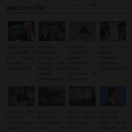
WIĘCEJ POSTÓW
Międzynarodow
Prezydent
Poważne
Zmiany w
y porządek w
zapowiada
naruszenia
aplikacji
dobie Trumpa:
strategię
polskiej
mObywatel: Co
transakcje
rozwoju jako
przestrzeni –
użytkownicy
zamiast zasad?
kluczowy punkt
rosnące
muszą wiedzieć?
kampanii
zagrożenie ze
parlamentarnej
strony Rosji
Prezydent Karol
Rumunia
Korea Północna
Morawiecki
Nawrocki
wprowadza
testuje pocisk
zapowiada
podsumowuje
nadzwyczajne
balistyczny
nową partię:
pierwszy rok
środki, by
przed
Rozwój Plus jako