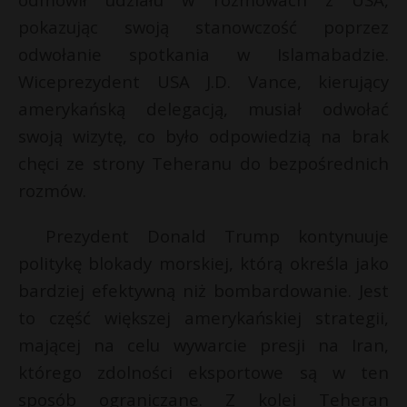
P
pokazując swoją stanowczość poprzez
odwołanie spotkania w Islamabadzie.
Wiceprezydent USA J.D. Vance, kierujący
amerykańską delegacją, musiał odwołać
E
swoją wizytę, co było odpowiedzią na brak
chęci ze strony Teheranu do bezpośrednich
i
rozmów.
l
s
s
Prezydent Donald Trump kontynuuje
politykę blokady morskiej, którą określa jako
bardziej efektywną niż bombardowanie. Jest
to część większej amerykańskiej strategii,
s
mającej na celu wywarcie presji na Iran,
s
którego zdolności eksportowe są w ten
sposób ograniczane. Z kolei Teheran