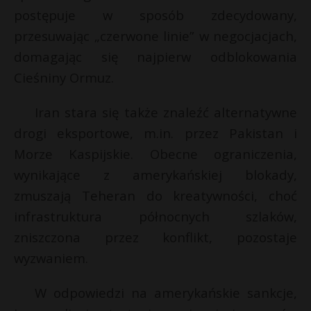
t
postępuje w sposób zdecydowany,
r
przesuwając „czerwone linie” w negocjacjach,
domagając się najpierw odblokowania
s
Cieśniny Ormuz.
s
Iran stara się także znaleźć alternatywne
drogi eksportowe, m.in. przez Pakistan i
Morze Kaspijskie. Obecne ograniczenia,
wynikające z amerykańskiej blokady,
zmuszają Teheran do kreatywności, choć
infrastruktura północnych szlaków,
zniszczona przez konflikt, pozostaje
wyzwaniem.
W odpowiedzi na amerykańskie sankcje,