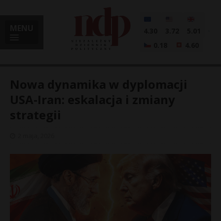
MENU
4.30
3.72
5.01
0.18
4.60
Nowa dynamika w dyplomacji
USA-Iran: eskalacja i zmiany
strategii
i
2 maja, 2026
l