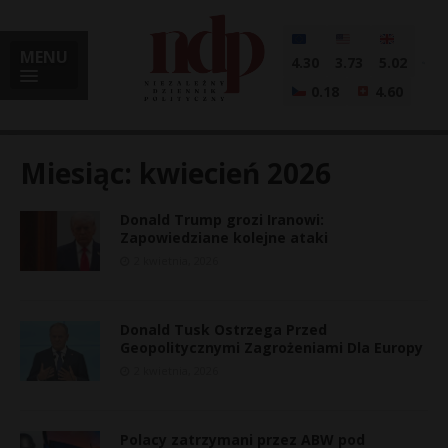
MENU
4.30
3.73
5.02
0.18
4.60
Miesiąc:
kwiecień 2026
Donald Trump grozi Iranowi:
i
Zapowiedziane kolejne ataki
2 kwietnia, 2026
l
Donald Tusk Ostrzega Przed
Geopolitycznymi Zagrożeniami Dla Europy
2 kwietnia, 2026
Polacy zatrzymani przez ABW pod