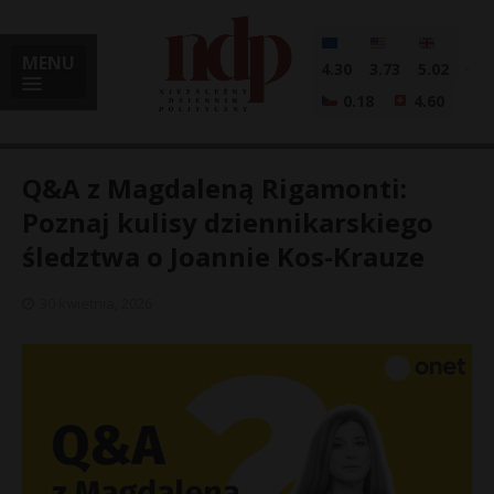
MENU
4.30
3.73
5.02
0.18
4.60
Q&A z Magdaleną Rigamonti:
Poznaj kulisy dziennikarskiego
śledztwa o Joannie Kos-Krauze
i
30 kwietnia, 2026
l