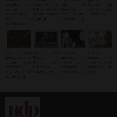
wypadek na
deszczówki w
atak w
Budowę Sali
drodze
Polsce: korzyści,
Kamiennej
Balowej przy
wojewódzkiej
wyzwania i nowe
Górze: 15-latek
Białym Domu
848 w
regulacje
poważnie ranny
Pułankowicach
Czy Polska
Cienie nad
Niezwykłe
Rosjanie
pożegna się ze
Eskalacją:
anegdoty z
stawiają na
zmianą czasu?
Pentagon wobec
prezydentury
drony – przyszłe
Planowane
Dylematów
Aleksandra
zagrożenie dla
inicjatywy i ich
Strategicznych
Kwaśniewskiego
Polski?
konsekwencje