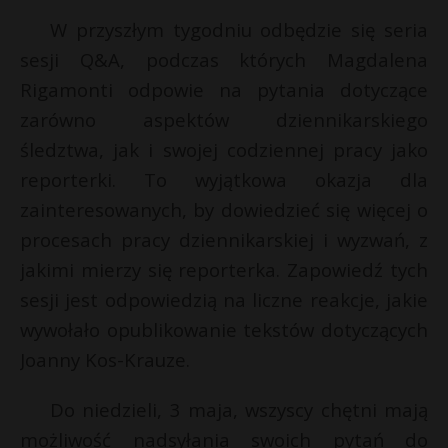
P
W przyszłym tygodniu odbędzie się seria
sesji Q&A, podczas których Magdalena
Rigamonti odpowie na pytania dotyczące
zarówno aspektów dziennikarskiego
E
r
śledztwa, jak i swojej codziennej pracy jako
reporterki. To wyjątkowa okazja dla
i
s
zainteresowanych, by dowiedzieć się więcej o
l
s
procesach pracy dziennikarskiej i wyzwań, z
jakimi mierzy się reporterka. Zapowiedź tych
sesji jest odpowiedzią na liczne reakcje, jakie
wywołało opublikowanie tekstów dotyczących
s
s
Joanny Kos-Krauze.
Do niedzieli, 3 maja, wszyscy chętni mają
możliwość nadsyłania swoich pytań do