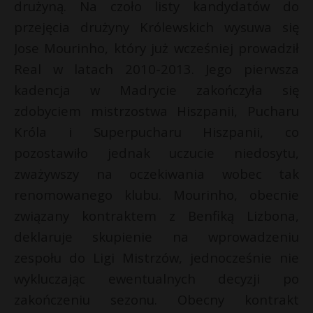
drużyną. Na czoło listy kandydatów do
P
przejęcia drużyny Królewskich wysuwa się
Jose Mourinho, który już wcześniej prowadził
Real w latach 2010-2013. Jego pierwsza
kadencja w Madrycie zakończyła się
E
zdobyciem mistrzostwa Hiszpanii, Pucharu
Króla i Superpucharu Hiszpanii, co
i
l
pozostawiło jednak uczucie niedosytu,
zważywszy na oczekiwania wobec tak
renomowanego klubu. Mourinho, obecnie
związany kontraktem z Benfiką Lizbona,
deklaruje skupienie na wprowadzeniu
zespołu do Ligi Mistrzów, jednocześnie nie
wykluczając ewentualnych decyzji po
zakończeniu sezonu. Obecny kontrakt
t