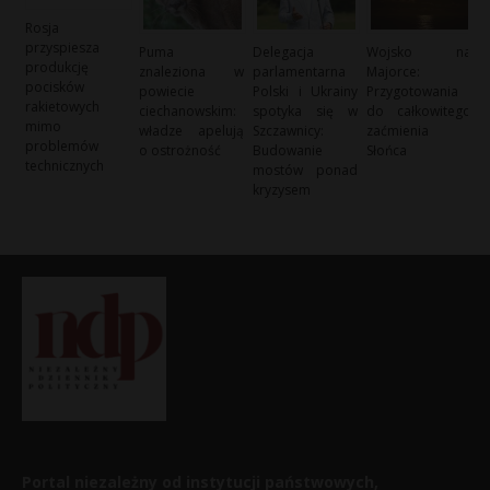
Rosja
przyspiesza
Puma
Delegacja
Wojsko na
produkcję
znaleziona w
parlamentarna
Majorce:
pocisków
powiecie
Polski i Ukrainy
Przygotowania
rakietowych
ciechanowskim:
spotyka się w
do całkowitego
mimo
władze apelują
Szczawnicy:
zaćmienia
problemów
o ostrożność
Budowanie
Słońca
technicznych
mostów ponad
kryzysem
Portal niezależny od instytucji państwowych,