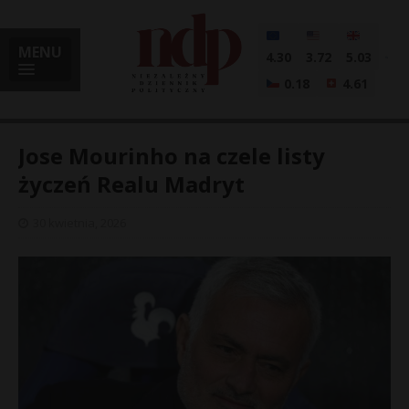
MENU
4.30
3.72
5.03
0.18
4.61
Jose Mourinho na czele listy
życzeń Realu Madryt
i
30 kwietnia, 2026
l