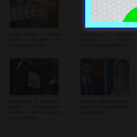
Powrót upałów w Polsce:
Wstrząsające odkrycia
Burze i ochłodzenie nie
podczas prac
utrzymają się długo
ekshumacyjnych na Wołyniu
Kontrowersje w stołecznym
Hiszpania i Włochy w sporze
Szpitalu Południowym:
o granice: Ultimatum Madrytu
Likwidacja sal łóżkowych
i reakcja Rzymu
budzi wątpliwości