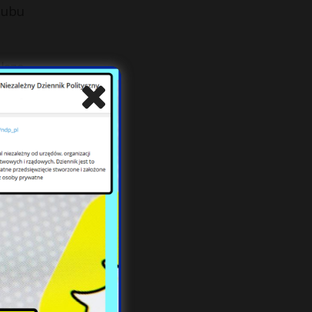
lubu
lsze
zwań