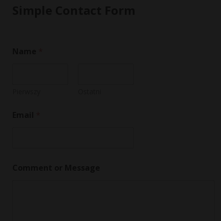
Simple Contact Form
Name
*
Pierwszy
Ostatni
*
Email
*
M
e
s
s
a
g
Comment or Message
e
M
e
s
s
a