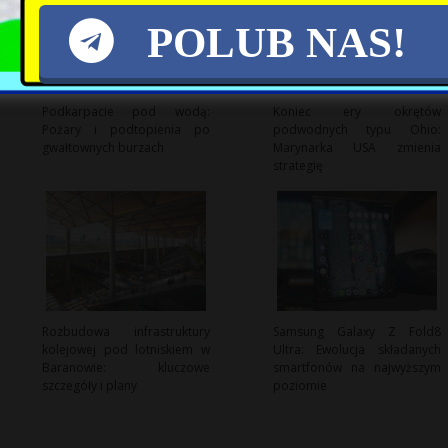
POLUB NAS!
Podkarpacie pod wodą:
Koniec ery okrętów
Pożary i podtopienia po
podwodnych typu Ohio:
gwałtownych burzach
Marynarka USA zmienia
strategię
Rozbudowa infrastruktury
Samsung Galaxy Z Fold8
kolejowej pod lotniskiem w
Ultra: Ewolucja składanych
Baranowie: kluczowe
smartfonów na najwyższym
szczegóły i plany
poziomie