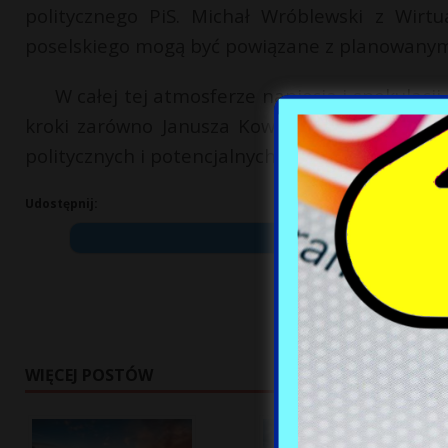
politycznego PiS. Michał Wróblewski z Wirtu
poselskiego mogą być powiązane z planowanym
W całej tej atmosferze napięcia i spekulacj
kroki zarówno Janusza Kowalskiego, jak i Pra
politycznych i potencjalnych skutków reputacy
Udostępnij:
WIĘCEJ POSTÓW