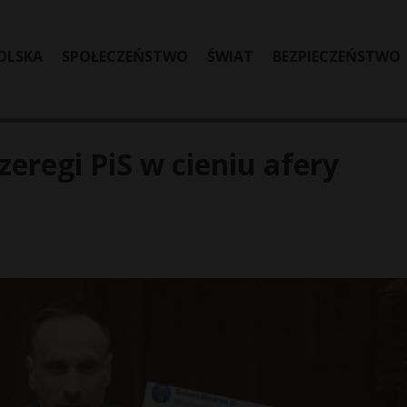
OLSKA
SPOŁECZEŃSTWO
ŚWIAT
BEZPIECZEŃSTWO
eregi PiS w cieniu afery