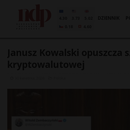
DZIENNIK
P
4.30
3.73
5.02
0.18
4.60
Janusz Kowalski opuszcza sz
kryptowalutowej
30 kwietnia, 2026
Polska