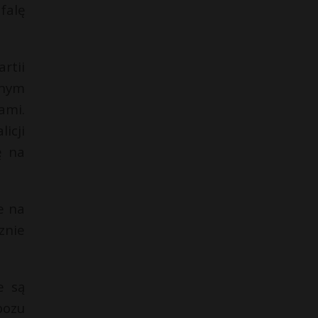
falę
rtii
anym
ami.
icji
ę na
e na
znie
e są
bozu