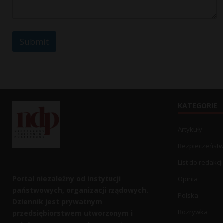
g
e
Submit
KATEGORIE
Artykuły
Bezpieczeńst
List do redakcji
Portal niezależny od instytucji
Opinia
państwowych, organizacji rządowych.
Polska
Dziennik jest prywatnym
Rozrywka
przedsiębiorstwem utworzonym i