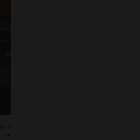
ję z
, że