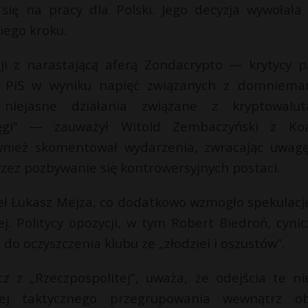
się na pracy dla Polski. Jego decyzja wywołała 
iego kroku.
zji z narastającą aferą Zondacrypto — krytycy pa
lub PiS w wyniku napięć związanych z domniem
iejasne działania związane z kryptowalut
ęgi” — zauważył Witold Zembaczyński z Koal
również skomentował wydarzenia, zwracając uwag
zez pozbywanie się kontrowersyjnych postaci.
seł Łukasz Mejza, co dodatkowo wzmogło spekulacj
. Politycy opozycji, w tym Robert Biedroń, cynic
do oczyszczenia klubu ze „złodziei i oszustów”.
z z „Rzeczpospolitej”, uważa, że odejścia te ni
czej taktycznego przegrupowania wewnątrz o