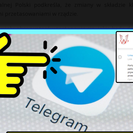
alnej Polski podkreśla, że zmiany w składzie k
i przetasowaniami w rządzie.
i, wielu obserwatorów zastanawia się, jakie będą da
wa i Sprawiedliwości w obliczu narastających wy
jnych związanych z aferą kryptowalutową.
X