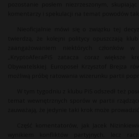
pozostanie posłem niezrzeszonym, skupiając 
komentarzy i spekulacji na temat powodów tak
Nieoficjalnie mówi się o związku tej decy
twierdzą, że kolejni politycy opuszczają k
zaangażowaniem niektórych członków w n
„KryptoAferaPiS zatacza coraz większe kr
Obywatelskiej. Europoseł Krzysztof Brejza 
możliwą próbę ratowania wizerunku partii popr
W tym tygodniu z klubu PiS odszedł też po
temat wewnętrznych sporów w partii rządzącej
zauważają, że jedynie taki krok może prowadzić 
Część komentatorów, jak Jacek Nizinkiewic
wynikiem konfliktów partyjnych, lecz ra