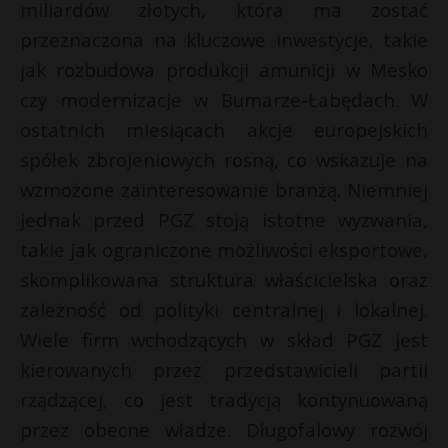
r
miliardów złotych, która ma zostać
*
P
przeznaczona na kluczowe inwestycje, takie
jak rozbudowa produkcji amunicji w Mesko
czy modernizacje w Bumarze-Łabędach. W
ostatnich miesiącach akcje europejskich
E
spółek zbrojeniowych rosną, co wskazuje na
wzmożone zainteresowanie branżą. Niemniej
i
l
jednak przed PGZ stoją istotne wyzwania,
takie jak ograniczone możliwości eksportowe,
skomplikowana struktura właścicielska oraz
zależność od polityki centralnej i lokalnej.
Wiele firm wchodzących w skład PGZ jest
kierowanych przez przedstawicieli partii
rządzącej, co jest tradycją kontynuowaną
przez obecne władze. Długofalowy rozwój