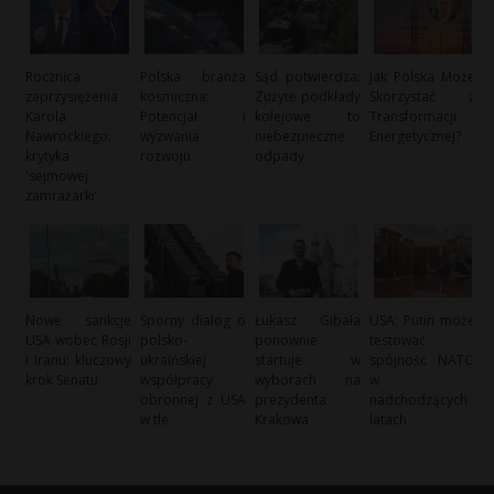
Rocznica
Polska branża
Sąd potwierdza:
Jak Polska Może
zaprzysiężenia
kosmiczna:
Zużyte podkłady
Skorzystać z
Karola
Potencjał i
kolejowe to
Transformacji
Nawrockiego:
wyzwania
niebezpieczne
Energetycznej?
krytyka
rozwoju
odpady
'sejmowej
zamrażarki’
Nowe sankcje
Sporny dialog o
Łukasz Gibała
USA: Putin może
USA wobec Rosji
polsko-
ponownie
testować
i Iranu: kluczowy
ukraińskiej
startuje w
spójność NATO
krok Senatu
współpracy
wyborach na
w
obronnej z USA
prezydenta
nadchodzących
w tle
Krakowa
latach