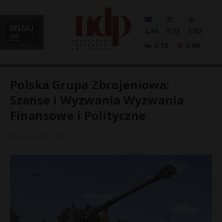
MENU
4.30
3.73
5.02
0.18
4.60
Polska Grupa Zbrojeniowa:
Szanse i Wyzwania Wyzwania
Finansowe i Polityczne
i
25 kwietnia, 2026
l