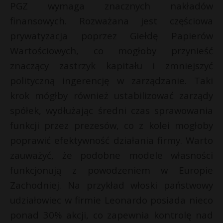
t
PGZ wymaga znacznych nakładów
finansowych. Rozważana jest częściowa
r
prywatyzacja poprzez Giełdę Papierów
s
Wartościowych, co mogłoby przynieść
s
znaczący zastrzyk kapitału i zmniejszyć
polityczną ingerencję w zarządzanie. Taki
krok mógłby również ustabilizować zarządy
spółek, wydłużając średni czas sprawowania
funkcji przez prezesów, co z kolei mogłoby
poprawić efektywność działania firmy. Warto
zauważyć, że podobne modele własności
funkcjonują z powodzeniem w Europie
Zachodniej. Na przykład włoski państwowy
udziałowiec w firmie Leonardo posiada nieco
ponad 30% akcji, co zapewnia kontrolę nad