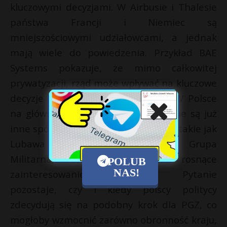
kluczowymi decyzjami. W Airbusie i Thalesie
państwa Francji i Niemiec są
mniejszościowymi udziałowcami, a jednak
mają wiele do powiedzenia. Przykład BAE
Systems pokazuje, że mimo całkowitej
prywatyzacji, rząd może wpływać na kluczowe
decyzje poprzez tzw. „złotą akcję”. W Polsce
na głównym parkiecie GPW notowane są już
inne spółki z sektora zbrojeniowego, takie jak
Lubawa czy Niewiadów Polska Grupa
Militarna, co wskazuje na rosnące
POLUB
NAS!
zainteresowanie sektorem. Pytanie
pozostaje, czy i kiedy polscy politycy
zdecydują się na podobny krok dla PGZ, co
mogłoby wzmocnić zarówno obronność kraju,