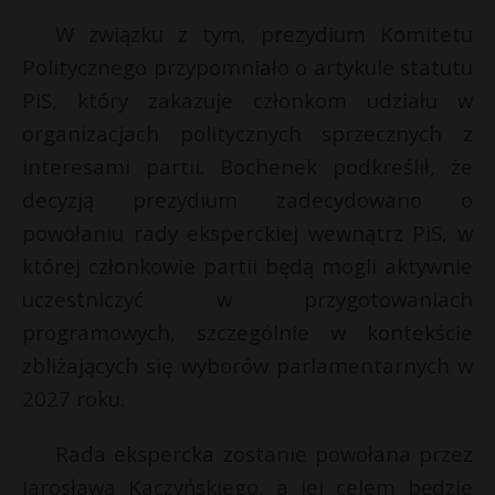
P
W związku z tym, prezydium Komitetu
Politycznego przypomniało o artykule statutu
PiS, który zakazuje członkom udziału w
organizacjach politycznych sprzecznych z
E
interesami partii. Bochenek podkreślił, że
decyzją prezydium zadecydowano o
i
powołaniu rady eksperckiej wewnątrz PiS, w
l
której członkowie partii będą mogli aktywnie
uczestniczyć w przygotowaniach
programowych, szczególnie w kontekście
*
zbliżających się wyborów parlamentarnych w
E
2027 roku.
i
Rada ekspercka zostanie powołana przez
l
Jarosława Kaczyńskiego, a jej celem będzie