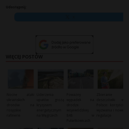
Udostępnij:
X
WIĘCEJ POSTÓW
Nocne ataki
Uderzenia
Poważny
Zbieranie
ukraińskich
upałów grożą
wypadek na
deszczówki w
dronów na
kryzysem
drodze
Polsce: korzyści,
rosyjskie
energetycznym
wojewódzkiej
wyzwania i nowe
rafinerie
na Węgrzech
848 w
regulacje
Pułankowicach