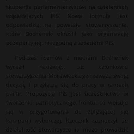
t
r
skupienie parlamentarzystów na działaniach
r
wspierających PiS. Nowa formuła jest
odpowiedzią na powstałe stowarzyszenie,
s
które Bochenek określił jako organizację
s
pozapartyjną, niezgodną z zasadami PiS.
Podczas rozmów z mediami Bochenek
wyraził nadzieję, że członkowie
stowarzyszenia Morawieckiego rozważą swoją
decyzję i przyłączą się do pracy w ramach
partii. Propozycją PiS jest uczestnictwo w
tworzeniu patriotycznego frontu, co wpisuje
się w przygotowania do zbliżającej się
kampanii wyborczej. Rzecznik zaznaczył, że
działalność stowarzyszenia może prowadzić