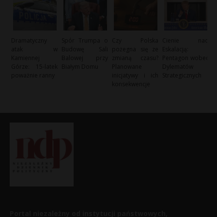
Dramatyczny
Spór Trumpa o
Czy Polska
Cienie nad
atak w
Budowę Sali
pożegna się ze
Eskalacją:
Kamiennej
Balowej przy
zmianą czasu?
Pentagon wobec
Górze: 15-latek
Białym Domu
Planowane
Dylematów
poważnie ranny
inicjatywy i ich
Strategicznych
konsekwencje
Portal niezależny od instytucji państwowych,