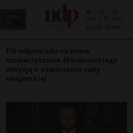
MENU
4.30
3.73
5.02
0.18
4.60
PiS odpowiada na nowe
stowarzyszenie Morawieckiego
decyzją o utworzeniu rady
i
eksperckiej
16 kwietnia, 2026
l