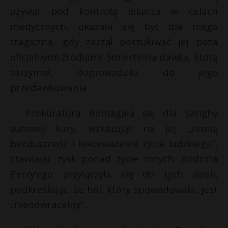
t
używał pod kontrolą lekarza w celach
r
medycznych, okazała się być dla niego
tragiczna, gdy zaczął poszukiwać jej poza
E
s
oficjalnymi źródłami. Śmiertelna dawka, którą
s
i
otrzymał, doprowadziła do jego
l
przedawkowania.
Prokuratura domagała się dla Sanghy
surowej kary, wskazując na jej „zimną
bezduszność i lekceważenie życia ludzkiego”,
stawiając zysk ponad życie innych. Rodzina
Perry’ego przyłączyła się do tych apeli,
podkreślając, że ból, który spowodowała, jest
„nieodwracalny”.