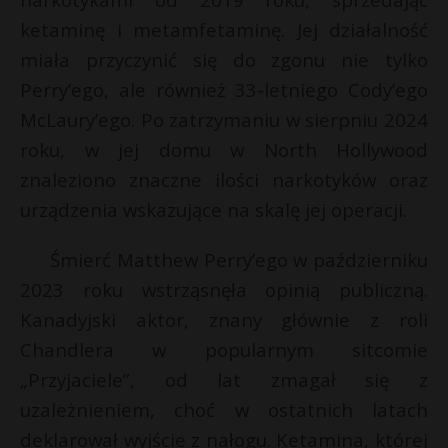
P
ketaminę i metamfetaminę. Jej działalność
miała przyczynić się do zgonu nie tylko
Perry’ego, ale również 33-letniego Cody’ego
McLaury’ego. Po zatrzymaniu w sierpniu 2024
E
roku, w jej domu w North Hollywood
znaleziono znaczne ilości narkotyków oraz
i
urządzenia wskazujące na skalę jej operacji.
l
Śmierć Matthew Perry’ego w październiku
2023 roku wstrząsnęła opinią publiczną.
Kanadyjski aktor, znany głównie z roli
Chandlera w popularnym sitcomie
„Przyjaciele”, od lat zmagał się z
uzależnieniem, choć w ostatnich latach
t
deklarował wyjście z nałogu. Ketamina, której