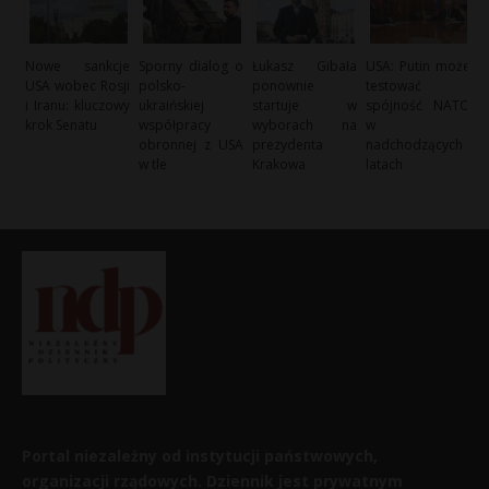
Nowe sankcje
Sporny dialog o
Łukasz Gibała
USA: Putin może
USA wobec Rosji
polsko-
ponownie
testować
i Iranu: kluczowy
ukraińskiej
startuje w
spójność NATO
krok Senatu
współpracy
wyborach na
w
obronnej z USA
prezydenta
nadchodzących
w tle
Krakowa
latach
Portal niezależny od instytucji państwowych,
organizacji rządowych. Dziennik jest prywatnym