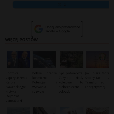
X
WIĘCEJ POSTÓW
Rocznica
Polska branża
Sąd potwierdza:
Jak Polska Może
zaprzysiężenia
kosmiczna:
Zużyte podkłady
Skorzystać z
Karola
Potencjał i
kolejowe to
Transformacji
Nawrockiego:
wyzwania
niebezpieczne
Energetycznej?
krytyka
rozwoju
odpady
'sejmowej
zamrażarki’