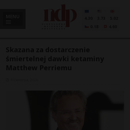
MENU
4.30
3.73
5.02
0.18
4.60
Skazana za dostarczenie
śmiertelnej dawki ketaminy
Matthew Perriemu
i
8 kwietnia, 2026
l