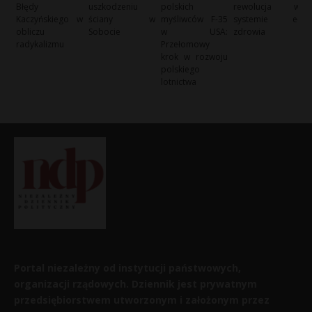
Błędy
uszkodzeniu
polskich
rewolucja w
Kaczyńskiego w
ściany w
myśliwców F-35
systemie e-
obliczu
Sobocie
w USA:
zdrowia
radykalizmu
Przełomowy
krok w rozwoju
polskiego
lotnictwa
Portal niezależny od instytucji państwowych,
organizacji rządowych. Dziennik jest prywatnym
przedsiębiorstwem utworzonym i założonym przez