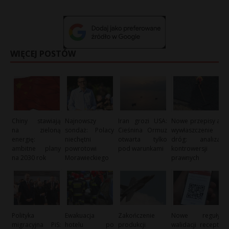
WIĘCEJ POSTÓW
Chiny stawiają
Najnowszy
Iran grozi USA:
Nowe przepisy a
na zieloną
sondaż: Polacy
Cieśnina Ormuz
wywłaszczenie
energię:
niechętni
otwarta tylko
dróg: analiza
ambitne plany
powrotowi
pod warunkami
kontrowersji
na 2030 rok
Morawieckiego
prawnych
Polityka
Ewakuacja
Zakończenie
Nowe reguły
migracyjna PiS:
hotelu po
produkcji
walidacji recept: