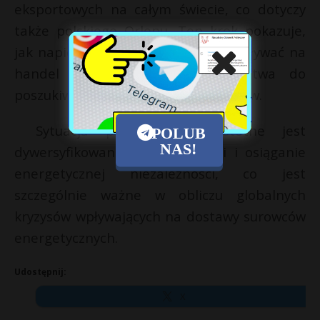
eksportowych na całym świecie, co dotyczy
także polskiego Orlenu. Ten krok pokazuje,
jak napięcia geopolityczne mogą wpływać na
handel energią i zmuszać państwa do
poszukiwania nowych strategii dostaw.
Sytuacja pokazuje, jak istotne jest
POLUB
NAS!
dywersyfikowanie źródeł energii i osiąganie
energetycznej niezależności, co jest
szczególnie ważne w obliczu globalnych
kryzysów wpływających na dostawy surowców
energetycznych.
Udostępnij:
X