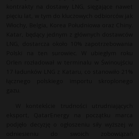
t
kontrakty na dostawy LNG, sięgające nawet
*
r
pięciu lat, w tym do kluczowych odbiorców jak
Włochy, Belgia, Korea Południowa oraz Chiny.
s
Katar, będący jednym z głównych dostawców
s
LNG, dostarcza około 10% zapotrzebowania
Polski na ten surowiec. W ubiegłym roku
Orlen rozładował w terminalu w Świnoujściu
17 ładunków LNG z Kataru, co stanowiło 21%
łącznego polskiego importu skroplonego
gazu.
W kontekście trudności utrudniających
eksport, QatarEnergy na początku marca
podjęło decyzję o ogłoszeniu siły wyższej w
odniesieniu do swoich zobowiązań