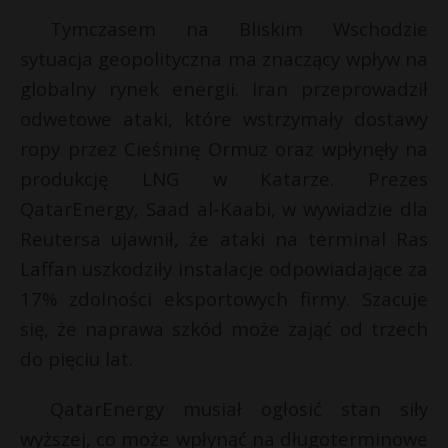
P
Tymczasem na Bliskim Wschodzie
sytuacja geopolityczna ma znaczący wpływ na
globalny rynek energii. Iran przeprowadził
odwetowe ataki, które wstrzymały dostawy
E
ropy przez Cieśninę Ormuz oraz wpłynęły na
produkcję LNG w Katarze. Prezes
i
QatarEnergy, Saad al-Kaabi, w wywiadzie dla
l
Reutersa ujawnił, że ataki na terminal Ras
Laffan uszkodziły instalacje odpowiadające za
17% zdolności eksportowych firmy. Szacuje
*
się, że naprawa szkód może zająć od trzech
do pięciu lat.
s
s
QatarEnergy musiał ogłosić stan siły
wyższej, co może wpłynąć na długoterminowe