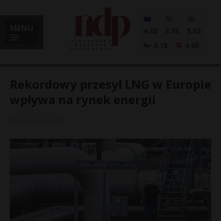
MENU
4.30
3.73
5.02
0.18
4.60
Rekordowy przesył LNG w Europie
wpływa na rynek energii
i
2 kwietnia, 2026
l